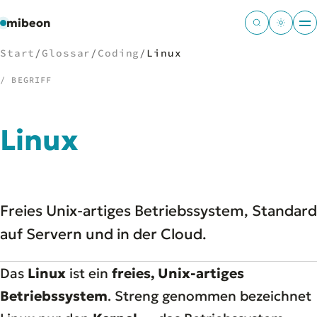
mibeon
Start
/
Glossar
/
Coding
/
Linux
/ BEGRIFF
/
NAVIGATION
Linux
Start
01
MB
02
Projekte
03
Freies Unix-artiges Betriebssystem, Standard
Leistungen
04
Docs
auf Servern und in der Cloud.
05
Tools
06
Welten
07
Das
Linux
ist ein
freies, Unix-artiges
Betriebssystem
. Streng genommen bezeichnet