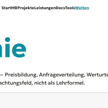
Start
MB
Projekte
Leistungen
Docs
Tools
Welten
ie
Preisbildung, Anfrageverteilung, Werturte
htungsfeld, nicht als Lehrformel.