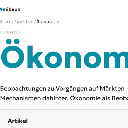
mibeon
Start
/
Welten
/
Ökonomie
/ BEREICH
Ökonom
/
NAVIGATION
Start
01
MB
02
Projekte
03
Leistungen
04
Beobachtungen zu Vorgängen auf Märkten — 
Docs
05
Mechanismen dahinter. Ökonomie als Beobac
Tools
06
Welten
07
Artikel