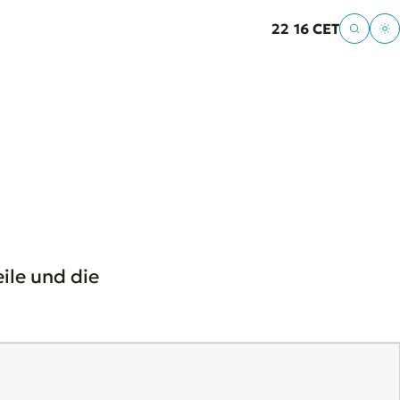
22
:
16 CET
ile und die