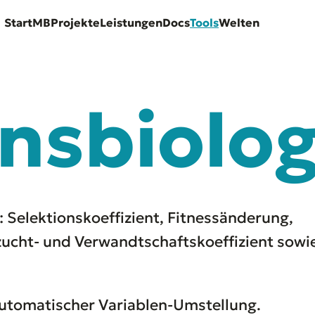
Start
MB
Projekte
Leistungen
Docs
Tools
Welten
nsbiolog
 Selektionskoeffizient, Fitnessänderung,
nzucht- und Verwandtschaftskoeffizient sow
 automatischer Variablen-Umstellung.