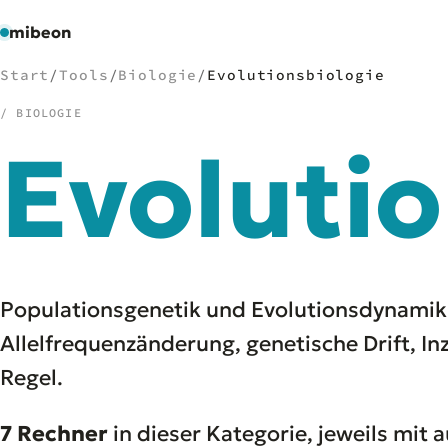
mibeon
Start
/
Tools
/
Biologie
/
Evolutionsbiologie
/ BIOLOGIE
Evolutio
/
NAVIGATION
Start
01
MB
02
Projekte
03
Leistungen
04
Populationsgenetik und Evolutionsdynamik:
Docs
05
Allelfrequenzänderung, genetische Drift, I
Tools
06
Regel.
Welten
07
7 Rechner
in dieser Kategorie, jeweils mit