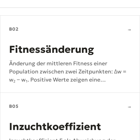
B02
→
Fitnessänderung
Änderung der mittleren Fitness einer
Population zwischen zwei Zeitpunkten: Δw =
w₂ − w₁. Positive Werte zeigen eine
Fitnesszunahme durch Selektion oder
Adaptation.
B05
→
Inzuchtkoeffizient