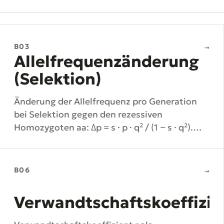
B03
→
Allelfrequenzänderung
(Selektion)
Änderung der Allelfrequenz pro Generation
bei Selektion gegen den rezessiven
Homozygoten aa: Δp = s · p · q² / (1 − s · q²).
Beschreibt die langsame Eliminierung
rezessiver Allele.
B06
→
Verwandtschaftskoeffizie