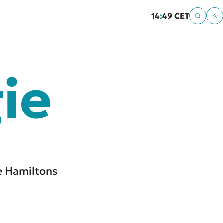
14
:
49 CET
ie
ie Hamiltons