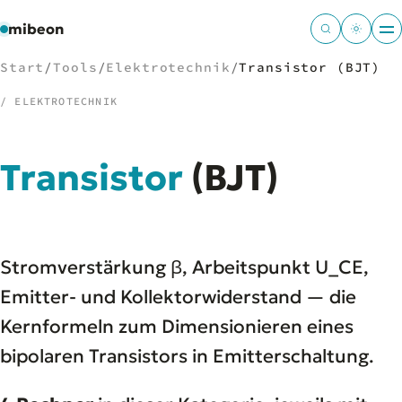
mibeon
Start
/
Tools
/
Elektrotechnik
/
Transistor (BJT)
/ ELEKTROTECHNIK
/
NAVIGATION
Transistor
(BJT)
Start
01
MB
02
Projekte
03
Stromverstärkung β, Arbeitspunkt U_CE,
Leistungen
04
Docs
Emitter- und Kollektorwiderstand — die
05
Tools
06
Kernformeln zum Dimensionieren eines
Welten
07
bipolaren Transistors in Emitterschaltung.