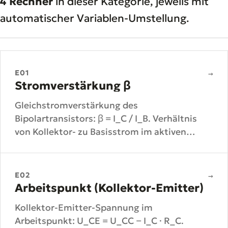
4 Rechner
in dieser Kategorie, jeweils mit
automatischer Variablen-Umstellung.
E01
→
Stromverstärkung β
Gleichstromverstärkung des
Bipolartransistors: β = I_C / I_B. Verhältnis
von Kollektor- zu Basisstrom im aktiven
Bereich.
E02
→
Arbeitspunkt (Kollektor-Emitter)
Kollektor-Emitter-Spannung im
Arbeitspunkt: U_CE = U_CC − I_C · R_C.