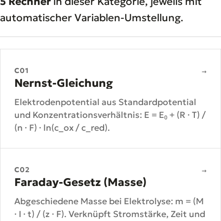
5 Rechner
in dieser Kategorie, jeweils mit
automatischer Variablen-Umstellung.
C01
→
Nernst-Gleichung
Elektrodenpotential aus Standardpotential
und Konzentrationsverhältnis: E = E₀ + (R · T) /
(n · F) · ln(c_ox / c_red).
C02
→
Faraday-Gesetz (Masse)
Abgeschiedene Masse bei Elektrolyse: m = (M
· I · t) / (z · F). Verknüpft Stromstärke, Zeit und