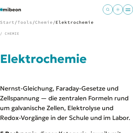
mibeon
Start
/
Tools
/
Chemie
/
Elektrochemie
/ CHEMIE
/
NAVIGATION
Elektrochemie
Start
01
MB
02
Projekte
03
Nernst-Gleichung, Faraday-Gesetze und
Leistungen
04
Docs
Zellspannung — die zentralen Formeln rund
05
Tools
06
um galvanische Zellen, Elektrolyse und
Welten
07
Redox-Vorgänge in der Schule und im Labor.