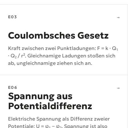
E03
→
Coulombsches Gesetz
Kraft zwischen zwei Punktladungen: F = k · Q₁
· Q₂ / r². Gleichnamige Ladungen stoßen sich
ab, ungleichnamige ziehen sich an.
E06
→
Spannung aus
Potentialdifferenz
Elektrische Spannung als Differenz zweier
Potentiale: U = φ₁ − φ₂. Spannung ist also