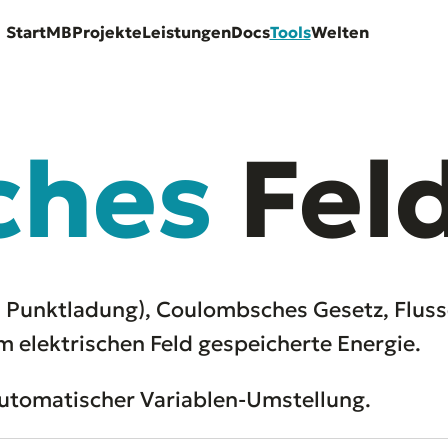
Start
MB
Projekte
Leistungen
Docs
Tools
Welten
ches
Fel
, Punktladung), Coulombsches Gesetz, Fluss
im elektrischen Feld gespeicherte Energie.
 automatischer Variablen-Umstellung.