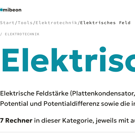
mibeon
Start
/
Tools
/
Elektrotechnik
/
Elektrisches Feld
/ ELEKTROTECHNIK
Elektris
/
NAVIGATION
Start
01
MB
02
Projekte
03
Leistungen
04
Elektrische Feldstärke (Plattenkondensator
Docs
05
Potential und Potentialdifferenz sowie die 
Tools
06
Welten
07
7 Rechner
in dieser Kategorie, jeweils mit