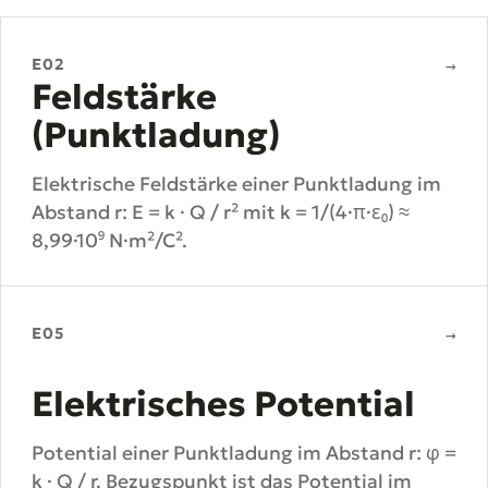
E02
→
Feldstärke
(Punktladung)
Elektrische Feldstärke einer Punktladung im
Abstand r: E = k · Q / r² mit k = 1/(4·π·ε₀) ≈
8,99·10⁹ N·m²/C².
E05
→
Elektrisches Potential
Potential einer Punktladung im Abstand r: φ =
k · Q / r. Bezugspunkt ist das Potential im