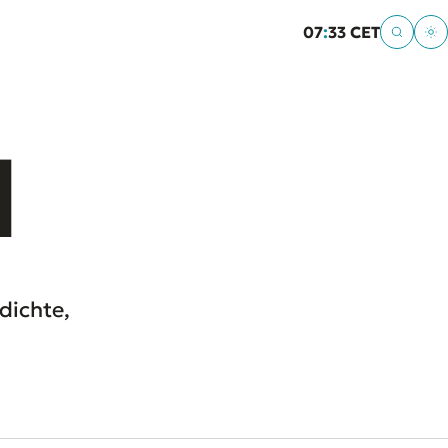
07
:
33 CET
d
dichte,