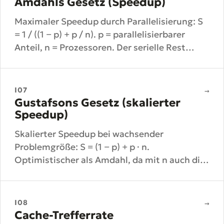
Amdahls Gesetz (Speedup)
Maximaler Speedup durch Parallelisierung: S
= 1 / ((1 − p) + p / n). p = parallelisierbarer
Anteil, n = Prozessoren. Der serielle Rest
begrenzt den Speedup.
I07
→
Gustafsons Gesetz (skalierter
Speedup)
Skalierter Speedup bei wachsender
Problemgröße: S = (1 − p) + p · n.
Optimistischer als Amdahl, da mit n auch die
Arbeit pro Prozessor mitwächst.
I08
→
Cache-Trefferrate