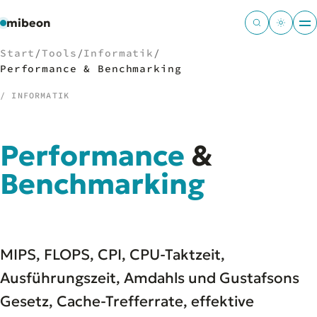
mibeon
Start
/
Tools
/
Informatik
/
Performance & Benchmarking
/ INFORMATIK
/
NAVIGATION
Performance
&
Start
01
MB
Benchmarking
02
Projekte
03
Leistungen
04
Docs
05
Tools
06
MIPS, FLOPS, CPI, CPU-Taktzeit,
Welten
07
Ausführungszeit, Amdahls und Gustafsons
Gesetz, Cache-Trefferrate, effektive