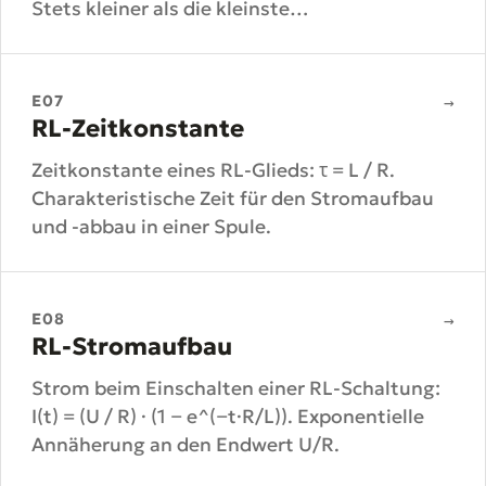
Stets kleiner als die kleinste
Einzelinduktivität.
E07
→
RL-Zeitkonstante
Zeitkonstante eines RL-Glieds: τ = L / R.
Charakteristische Zeit für den Stromaufbau
und -abbau in einer Spule.
E08
→
RL-Stromaufbau
Strom beim Einschalten einer RL-Schaltung:
I(t) = (U / R) · (1 − e^(−t·R/L)). Exponentielle
Annäherung an den Endwert U/R.