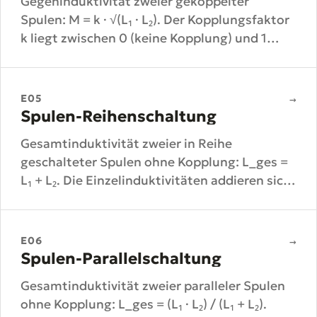
Gegeninduktivität zweier gekoppelter
Spulen: M = k · √(L₁ · L₂). Der Kopplungsfaktor
k liegt zwischen 0 (keine Kopplung) und 1
(ideal).
E05
→
Spulen-Reihenschaltung
Gesamtinduktivität zweier in Reihe
geschalteter Spulen ohne Kopplung: L_ges =
L₁ + L₂. Die Einzelinduktivitäten addieren sich
direkt.
E06
→
Spulen-Parallelschaltung
Gesamtinduktivität zweier paralleler Spulen
ohne Kopplung: L_ges = (L₁ · L₂) / (L₁ + L₂).