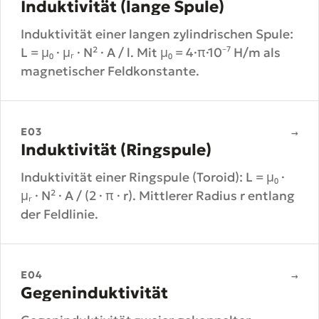
Induktivität (lange Spule)
Induktivität einer langen zylindrischen Spule:
L = μ₀ · μᵣ · N² · A / l. Mit μ₀ = 4·π·10⁻⁷ H/m als
magnetischer Feldkonstante.
E03
→
Induktivität (Ringspule)
Induktivität einer Ringspule (Toroid): L = μ₀ ·
μᵣ · N² · A / (2 · π · r). Mittlerer Radius r entlang
der Feldlinie.
E04
→
Gegeninduktivität