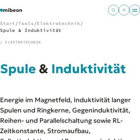
mibeon
Start
/
Tools
/
Elektrotechnik
/
Spule & Induktivität
/ ELEKTROTECHNIK
/
NAVIGATION
Spule
&
Induktivität
Start
01
MB
02
Projekte
03
Leistungen
04
Energie im Magnetfeld, Induktivität langer
Docs
05
Tools
Spulen und Ringkerne, Gegeninduktivität,
06
Welten
07
Reihen- und Parallelschaltung sowie RL-
Zeitkonstante, Stromaufbau,