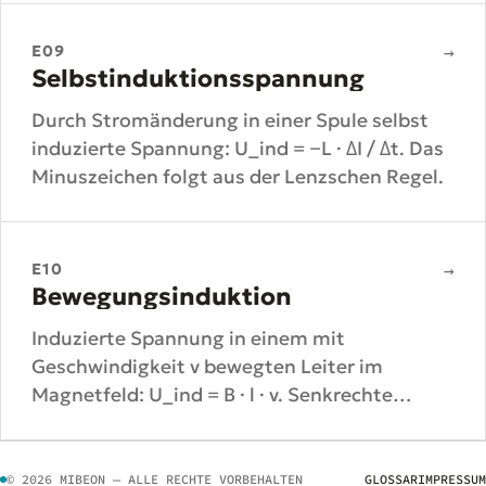
E09
→
Selbstinduktionsspannung
Durch Stromänderung in einer Spule selbst
induzierte Spannung: U_ind = −L · ΔI / Δt. Das
Minuszeichen folgt aus der Lenzschen Regel.
E10
→
Bewegungsinduktion
Induzierte Spannung in einem mit
Geschwindigkeit v bewegten Leiter im
Magnetfeld: U_ind = B · l · v. Senkrechte
Ausrichtung von B, l und v vorausgesetzt.
© 2026 MIBEON — ALLE RECHTE VORBEHALTEN
GLOSSAR
IMPRESSUM