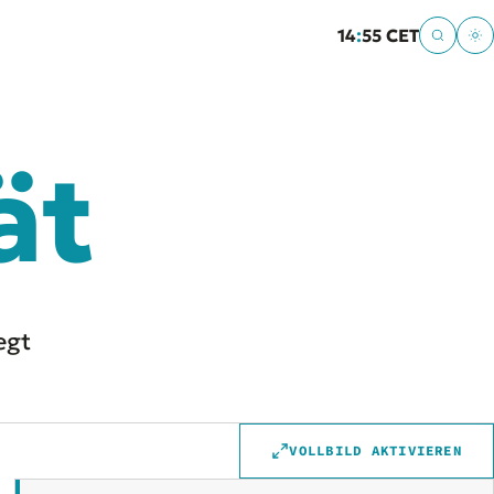
14
:
55 CET
ät
egt
VOLLBILD AKTIVIEREN