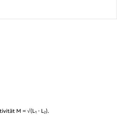
ität M = √(L₁ · L₂).