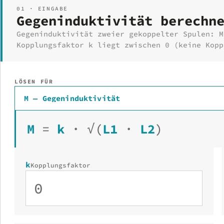
01 · EINGABE
Gegeninduktivität berechn
Gegeninduktivität zweier gekoppelter Spulen: M
Kopplungsfaktor k liegt zwischen 0 (keine Kopp
LÖSEN FÜR
M — Gegeninduktivität
M
=
k
·
√
(
L1
·
L2
)
k
Kopplungsfaktor