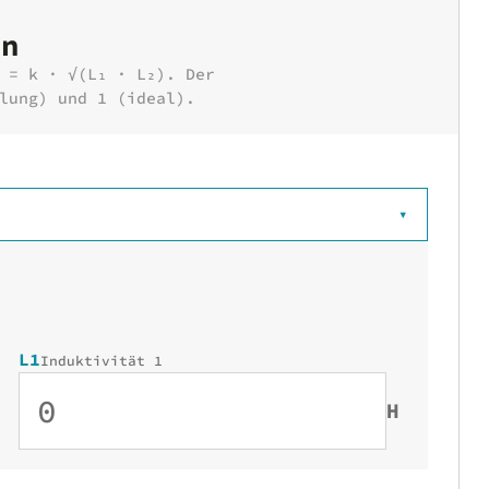
en
 = k · √(L₁ · L₂). Der
lung) und 1 (ideal).
▾
L1
Induktivität 1
H