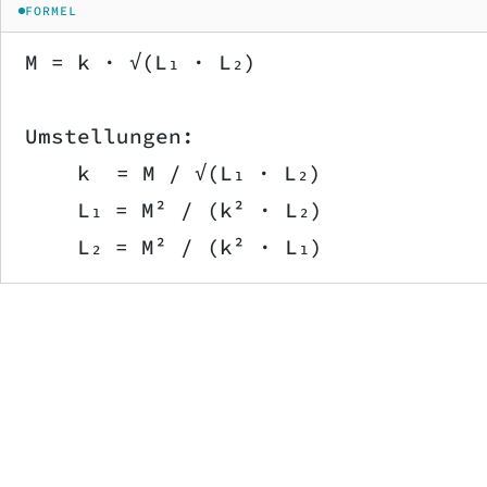
FORMEL
M = k · √(L₁ · L₂)
Umstellungen:
    k  = M / √(L₁ · L₂)
    L₁ = M² / (k² · L₂)
    L₂ = M² / (k² · L₁)