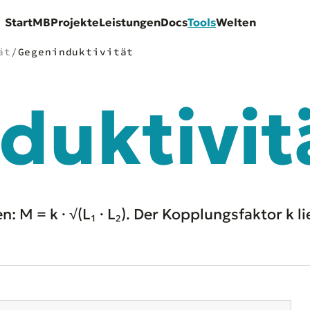
Start
MB
Projekte
Leistungen
Docs
Tools
Welten
ät
/
Gegeninduktivität
duktivit
 M = k · √(L₁ · L₂). Der Kopplungsfaktor k li