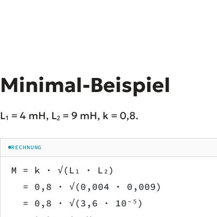
Minimal-Beispiel
L₁ = 4 mH, L₂ = 9 mH, k = 0,8.
RECHNUNG
M = k · √(L₁ · L₂)
  = 0,8 · √(0,004 · 0,009)
  = 0,8 · √(3,6 · 10⁻⁵)