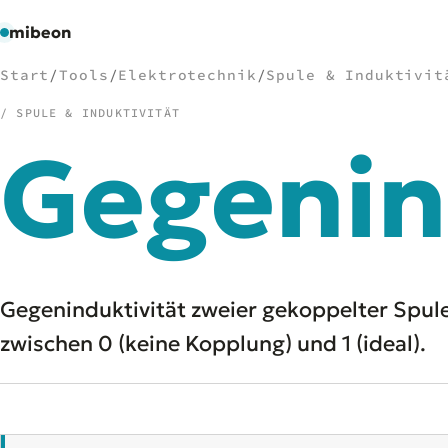
mibeon
Start
/
Tools
/
Elektrotechnik
/
Spule & Induktivit
/ SPULE & INDUKTIVITÄT
Gegenin
/
NAVIGATION
Start
01
MB
02
Projekte
03
Leistungen
04
Gegeninduktivität zweier gekoppelter Spulen:
Docs
05
zwischen 0 (keine Kopplung) und 1 (ideal).
Tools
06
Welten
07