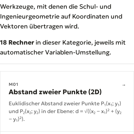
Werkzeuge, mit denen die Schul- und
Ingenieurgeometrie auf Koordinaten und
Vektoren übertragen wird.
18 Rechner
in dieser Kategorie, jeweils mit
automatischer Variablen-Umstellung.
M01
→
Abstand zweier Punkte (2D)
Euklidischer Abstand zweier Punkte P₁(x₁; y₁)
und P₂(x₂; y₂) in der Ebene: d = √((x₂ − x₁)² + (y₂
− y₁)²).