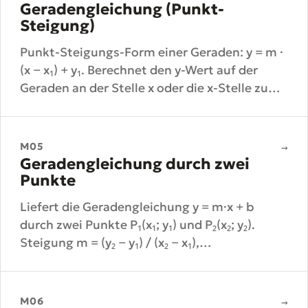
Geradengleichung (Punkt-
Steigung)
Punkt-Steigungs-Form einer Geraden: y = m ·
(x − x₁) + y₁. Berechnet den y-Wert auf der
Geraden an der Stelle x oder die x-Stelle zu
einem gegebenen y.
M05
→
Geradengleichung durch zwei
Punkte
Liefert die Geradengleichung y = m·x + b
durch zwei Punkte P₁(x₁; y₁) und P₂(x₂; y₂).
Steigung m = (y₂ − y₁) / (x₂ − x₁),
Achsenabschnitt b = y₁ − m·x₁.
M06
→