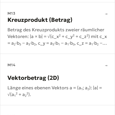
M13
→
Kreuzprodukt (Betrag)
Betrag des Kreuzprodukts zweier räumlicher
Vektoren: |a × b| = √(c_x² + c_y² + c_z²) mit c_x
= a₂·b₃ − a₃·b₂, c_y = a₃·b₁ − a₁·b₃, c_z = a₁·b₂ −
a₂·b₁. Entspricht zugleich der Fläche des
aufgespannten Parallelogramms.
M14
→
Vektorbetrag (2D)
Länge eines ebenen Vektors a = (a₁; a₂): |a| =
√(a₁² + a₂²).