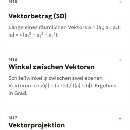
M15
→
Vektorbetrag (3D)
Länge eines räumlichen Vektors a = (a₁; a₂; a₃):
|a| = √(a₁² + a₂² + a₃²).
M16
→
Winkel zwischen Vektoren
Schließwinkel φ zwischen zwei ebenen
Vektoren: cos(φ) = (a · b) / (|a| · |b|). Ergebnis
in Grad.
M17
→
Vektorprojektion