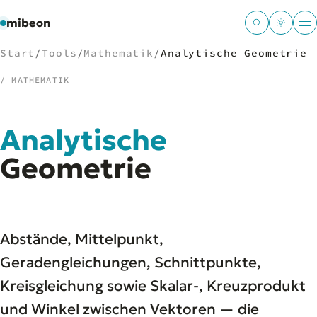
mibeon
Start
/
Tools
/
Mathematik
/
Analytische Geometrie
/ MATHEMATIK
/
NAVIGATION
Analytische
Start
Geometrie
01
MB
02
Projekte
03
Leistungen
04
Docs
05
Abstände, Mittelpunkt,
Tools
06
Geradengleichungen, Schnittpunkte,
Welten
07
Kreisgleichung sowie Skalar-, Kreuzprodukt
und Winkel zwischen Vektoren — die