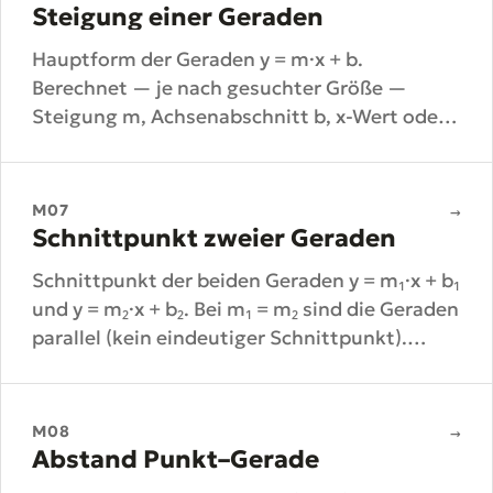
Steigung einer Geraden
Hauptform der Geraden y = m·x + b.
Berechnet — je nach gesuchter Größe —
Steigung m, Achsenabschnitt b, x-Wert oder
y-Wert.
M07
→
Schnittpunkt zweier Geraden
Schnittpunkt der beiden Geraden y = m₁·x + b₁
und y = m₂·x + b₂. Bei m₁ = m₂ sind die Geraden
parallel (kein eindeutiger Schnittpunkt).
Liefert (x; y) als Text.
M08
→
Abstand Punkt–Gerade