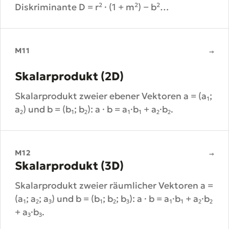
Diskriminante D = r² · (1 + m²) − b²
entscheidet: D > 0 zwei Schnittpunkte, D = 0
Tangente, D < 0 kein Schnittpunkt.
M11
→
Skalarprodukt (2D)
Skalarprodukt zweier ebener Vektoren a = (a₁;
a₂) und b = (b₁; b₂): a · b = a₁·b₁ + a₂·b₂.
M12
→
Skalarprodukt (3D)
Skalarprodukt zweier räumlicher Vektoren a =
(a₁; a₂; a₃) und b = (b₁; b₂; b₃): a · b = a₁·b₁ + a₂·b₂
+ a₃·b₃.