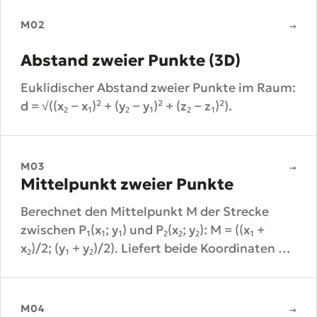
M02
→
Abstand zweier Punkte (3D)
Euklidischer Abstand zweier Punkte im Raum:
d = √((x₂ − x₁)² + (y₂ − y₁)² + (z₂ − z₁)²).
M03
→
Mittelpunkt zweier Punkte
Berechnet den Mittelpunkt M der Strecke
zwischen P₁(x₁; y₁) und P₂(x₂; y₂): M = ((x₁ +
x₂)/2; (y₁ + y₂)/2). Liefert beide Koordinaten als
Text.
M04
→