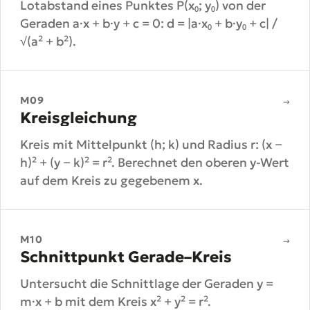
Lotabstand eines Punktes P(x₀; y₀) von der
Geraden a·x + b·y + c = 0: d = |a·x₀ + b·y₀ + c| /
√(a² + b²).
M09
→
Kreisgleichung
Kreis mit Mittelpunkt (h; k) und Radius r: (x −
h)² + (y − k)² = r². Berechnet den oberen y-Wert
auf dem Kreis zu gegebenem x.
M10
→
Schnittpunkt Gerade–Kreis
Untersucht die Schnittlage der Geraden y =
m·x + b mit dem Kreis x² + y² = r².