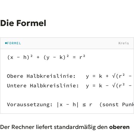
Die Formel
FORMEL
Kreis
(x − h)² + (y − k)² = r²
Obere Halbkreislinie:   y = k + √(r² −
Untere Halbkreislinie:  y = k − √(r² −
Voraussetzung: |x − h| ≤ r  (sonst Pun
Der Rechner liefert standardmäßig den
oberen