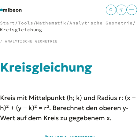
mibeon
Start
/
Tools
/
Mathematik
/
Analytische Geometrie
/
Kreisgleichung
/ ANALYTISCHE GEOMETRIE
/
NAVIGATION
Kreisgleichung
Start
01
MB
02
Projekte
03
Leistungen
04
Kreis mit Mittelpunkt (h; k) und Radius r: (x −
Docs
05
Tools
h)² + (y − k)² = r². Berechnet den oberen y-
06
Welten
07
Wert auf dem Kreis zu gegebenem x.