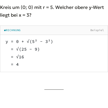
Kreis um (0; 0) mit r = 5. Welcher obere y-Wert
liegt bei x = 3?
RECHNUNG
Beispiel
y = 0 + √(5² − 3²)
  = √(25 − 9)
  = √16
  = 4