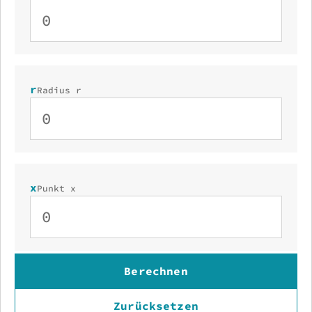
r
Radius r
x
Punkt x
Berechnen
Zurücksetzen