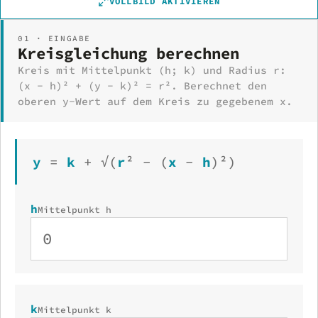
VOLLBILD AKTIVIEREN
01 · EINGABE
Kreisgleichung berechnen
Kreis mit Mittelpunkt (h; k) und Radius r:
(x − h)² + (y − k)² = r². Berechnet den
oberen y-Wert auf dem Kreis zu gegebenem x.
y
=
k
+
√
(
r
²
−
(
x
−
h
)
²
)
h
Mittelpunkt h
k
Mittelpunkt k