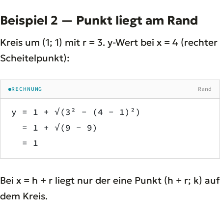
Beispiel 2 — Punkt liegt am Rand
Kreis um (1; 1) mit r = 3. y-Wert bei x = 4 (rechter
Scheitelpunkt):
RECHNUNG
Rand
y = 1 + √(3² − (4 − 1)²)
  = 1 + √(9 − 9)
  = 1
Bei x = h + r liegt nur der eine Punkt (h + r; k) auf
dem Kreis.