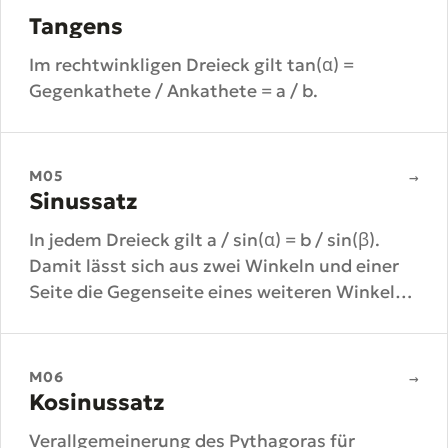
Tangens
Im rechtwinkligen Dreieck gilt tan(α) =
Gegenkathete / Ankathete = a / b.
M05
→
Sinussatz
In jedem Dreieck gilt a / sin(α) = b / sin(β).
Damit lässt sich aus zwei Winkeln und einer
Seite die Gegenseite eines weiteren Winkels
berechnen.
M06
→
Kosinussatz
Verallgemeinerung des Pythagoras für