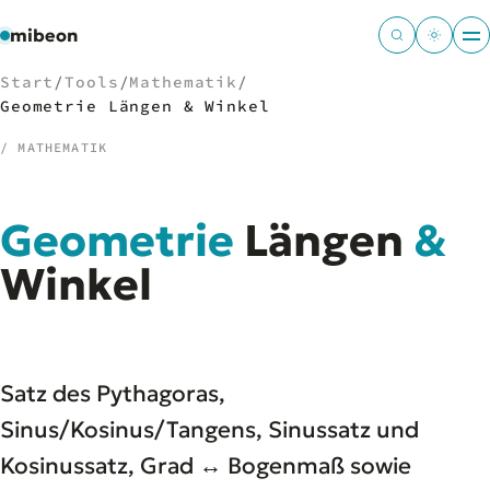
mibeon
Start
/
Tools
/
Mathematik
/
Geometrie Längen & Winkel
/ MATHEMATIK
/
NAVIGATION
Geometrie
Längen
&
Start
01
MB
Winkel
02
Projekte
03
Leistungen
04
Docs
05
Tools
06
Satz des Pythagoras,
Welten
07
Sinus/Kosinus/Tangens, Sinussatz und
Kosinussatz, Grad ↔ Bogenmaß sowie