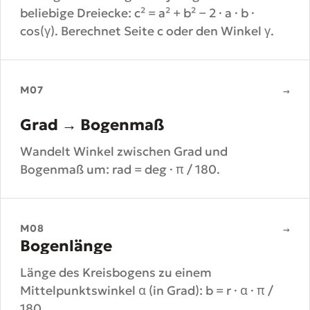
beliebige Dreiecke: c² = a² + b² − 2 · a · b ·
cos(γ). Berechnet Seite c oder den Winkel γ.
M07
→
Grad → Bogenmaß
Wandelt Winkel zwischen Grad und
Bogenmaß um: rad = deg · π / 180.
M08
→
Bogenlänge
Länge des Kreisbogens zu einem
Mittelpunktswinkel α (in Grad): b = r · α · π /
180.