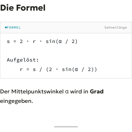
Die Formel
FORMEL
Sehnenlänge
s = 2 · r · sin(α / 2)
Aufgelöst:
    r = s / (2 · sin(α / 2))
Der Mittelpunktswinkel α wird in
Grad
eingegeben.