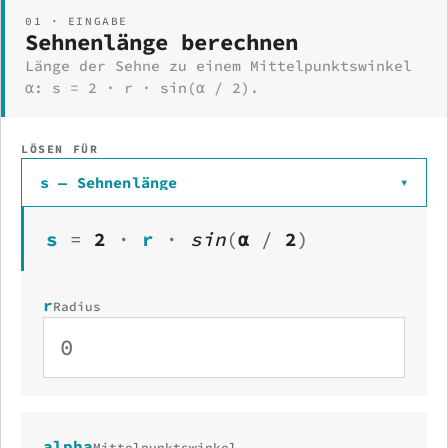
01 · EINGABE
Sehnenlänge berechnen
Länge der Sehne zu einem Mittelpunktswinkel
α: s = 2 · r · sin(α / 2).
LÖSEN FÜR
s — Sehnenlänge
▾
s
=
2
·
r
·
sin
(
α
/
2
)
r
Radius
alpha
Mittelpunktswinkel