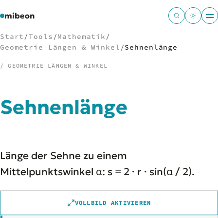
mibeon
Start
/
Tools
/
Mathematik
/
Geometrie Längen & Winkel
/
Sehnenlänge
/ GEOMETRIE LÄNGEN & WINKEL
/
NAVIGATION
Sehnenlänge
Start
01
MB
02
Projekte
03
Leistungen
04
Länge der Sehne zu einem
Docs
05
Tools
Mittelpunktswinkel α: s = 2 · r · sin(α / 2).
06
Welten
07
VOLLBILD AKTIVIEREN