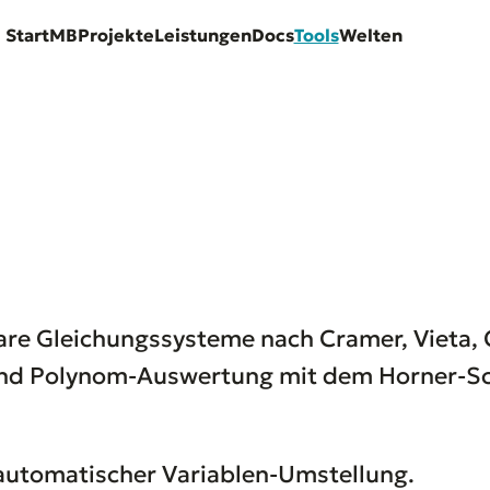
Start
MB
Projekte
Leistungen
Docs
Tools
Welten
eare Gleichungssysteme nach Cramer, Vieta,
 und Polynom-Auswertung mit dem Horner-S
t automatischer Variablen-Umstellung.