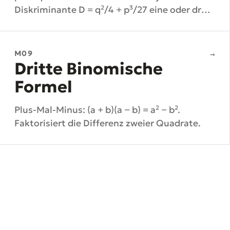
Diskriminante D = q²/4 + p³/27 eine oder drei
reelle Lösungen.
M09
→
Dritte Binomische
Formel
Plus-Mal-Minus: (a + b)(a − b) = a² − b².
Faktorisiert die Differenz zweier Quadrate.