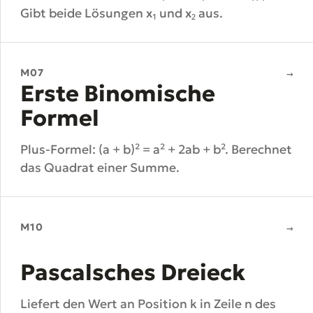
Gibt beide Lösungen x₁ und x₂ aus.
M07
→
Erste Binomische
Formel
Plus-Formel: (a + b)² = a² + 2ab + b². Berechnet
das Quadrat einer Summe.
M10
→
Pascalsches Dreieck
Liefert den Wert an Position k in Zeile n des