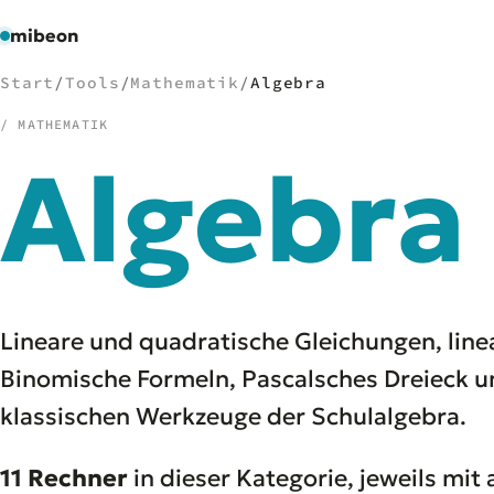
mibeon
Start
/
Tools
/
Mathematik
/
Algebra
/ MATHEMATIK
Algebra
/
NAVIGATION
Start
01
MB
02
Projekte
03
Leistungen
04
Lineare und quadratische Gleichungen, lin
Docs
05
Binomische Formeln, Pascalsches Dreieck
Tools
06
klassischen Werkzeuge der Schulalgebra.
Welten
07
11 Rechner
in dieser Kategorie, jeweils mi