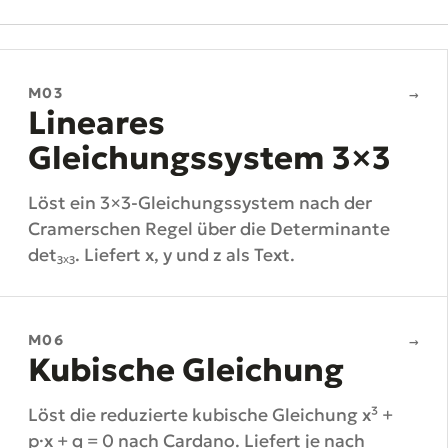
M03
→
Lineares
Gleichungssystem 3×3
Löst ein 3×3-Gleichungssystem nach der
Cramerschen Regel über die Determinante
det₃ₓ₃. Liefert x, y und z als Text.
M06
→
Kubische Gleichung
Löst die reduzierte kubische Gleichung x³ +
p·x + q = 0 nach Cardano. Liefert je nach