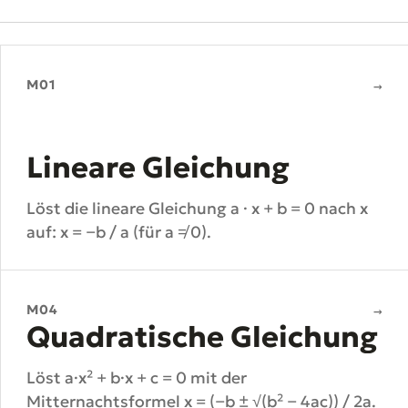
M01
→
Lineare Gleichung
Löst die lineare Gleichung a · x + b = 0 nach x
auf: x = −b / a (für a ≠ 0).
M04
→
Quadratische Gleichung
Löst a·x² + b·x + c = 0 mit der
Mitternachtsformel x = (−b ± √(b² − 4ac)) / 2a.