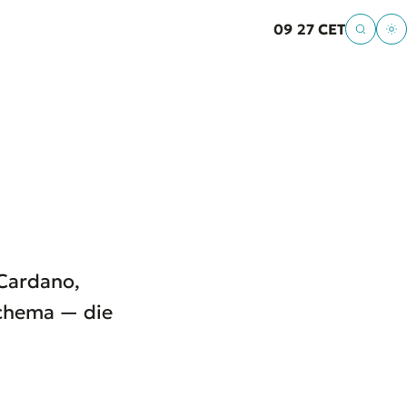
09
:
28 CET
 Cardano,
chema — die