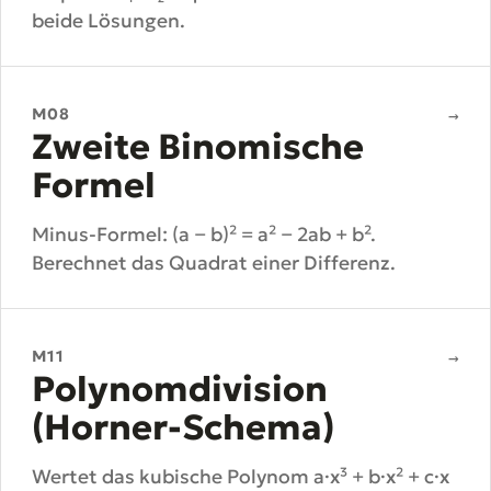
beide Lösungen.
M08
→
Zweite Binomische
Formel
Minus-Formel: (a − b)² = a² − 2ab + b².
Berechnet das Quadrat einer Differenz.
M11
→
Polynomdivision
(Horner-Schema)
Wertet das kubische Polynom a·x³ + b·x² + c·x