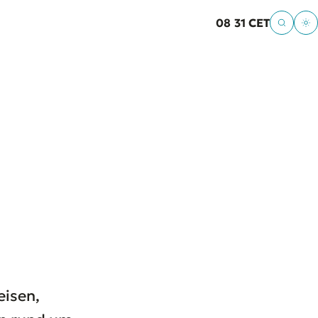
08
:
31 CET
eisen,