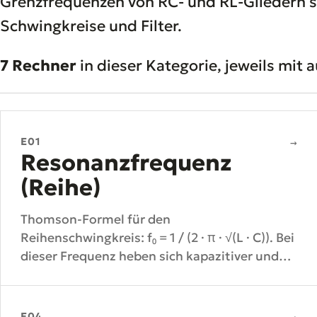
Grenzfrequenzen von RC- und RL-Gliedern
Schwingkreise und Filter.
7 Rechner
in dieser Kategorie, jeweils mit
E01
→
Resonanzfrequenz
(Reihe)
Thomson-Formel für den
Reihenschwingkreis: f₀ = 1 / (2 · π · √(L · C)). Bei
dieser Frequenz heben sich kapazitiver und
induktiver Blindwiderstand exakt auf.
E04