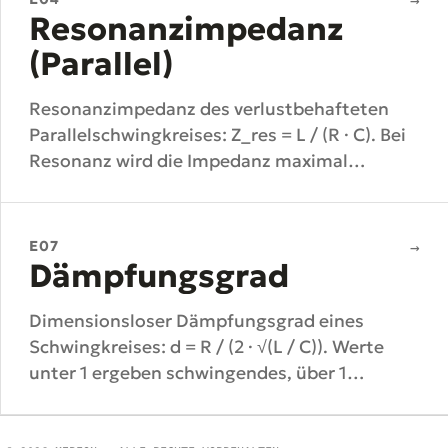
→
Resonanzimpedanz
(Parallel)
Resonanzimpedanz des verlustbehafteten
Parallelschwingkreises: Z_res = L / (R · C). Bei
Resonanz wird die Impedanz maximal
(Sperrkreis-Verhalten).
E07
→
Dämpfungsgrad
Dimensionsloser Dämpfungsgrad eines
Schwingkreises: d = R / (2 · √(L / C)). Werte
unter 1 ergeben schwingendes, über 1
aperiodisches Verhalten.