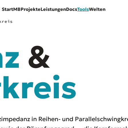
Start
MB
Projekte
Leistungen
Docs
Tools
Welten
kreis
nz
&
kreis
mpedanz in Reihen- und Parallelschwingkr