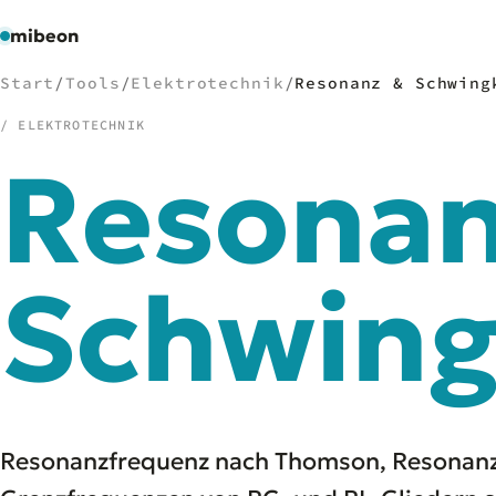
mibeon
Start
/
Tools
/
Elektrotechnik
/
Resonanz & Schwing
/ ELEKTROTECHNIK
Resona
/
NAVIGATION
Start
01
MB
Schwing
02
Projekte
03
Leistungen
04
Docs
05
Tools
06
Welten
07
Resonanzfrequenz nach Thomson, Resonanzi