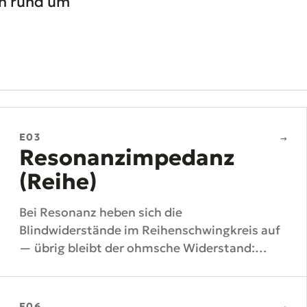
ln rund um
E03
→
Resonanzimpedanz
(Reihe)
Bei Resonanz heben sich die
Blindwiderstände im Reihenschwingkreis auf
— übrig bleibt der ohmsche Widerstand:
Z_res = R. Die Impedanz wird minimal.
E06