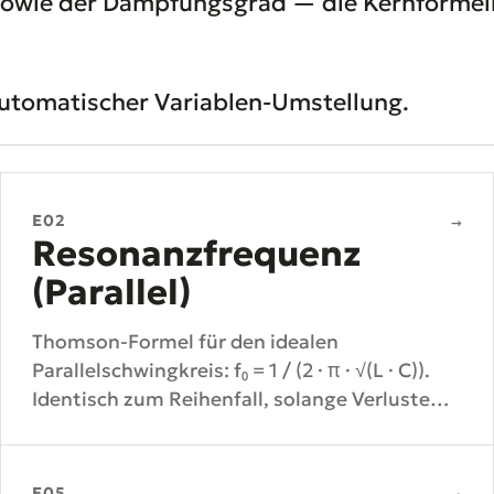
 sowie der Dämpfungsgrad — die Kernforme
 automatischer Variablen-Umstellung.
E02
→
Resonanzfrequenz
(Parallel)
Thomson-Formel für den idealen
Parallelschwingkreis: f₀ = 1 / (2 · π · √(L · C)).
Identisch zum Reihenfall, solange Verluste
vernachlässigbar sind.
E05