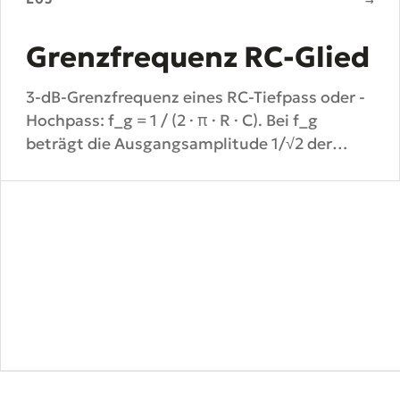
→
Grenzfrequenz RC-Glied
3-dB-Grenzfrequenz eines RC-Tiefpass oder -
Hochpass: f_g = 1 / (2 · π · R · C). Bei f_g
beträgt die Ausgangsamplitude 1/√2 der
Eingangsamplitude.