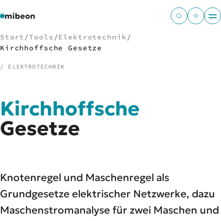
mibeon
Start
/
Tools
/
Elektrotechnik
/
Kirchhoffsche Gesetze
/ ELEKTROTECHNIK
/
NAVIGATION
Kirchhoffsche
Start
01
MB
Gesetze
02
Projekte
03
Leistungen
04
Docs
05
Tools
06
Knotenregel und Maschenregel als
Welten
07
Grundgesetze elektrischer Netzwerke, dazu
Maschenstromanalyse für zwei Maschen und