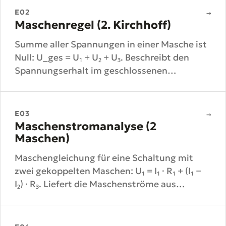
E02
→
Maschenregel (2. Kirchhoff)
Summe aller Spannungen in einer Masche ist
Null: U_ges = U₁ + U₂ + U₃. Beschreibt den
Spannungserhalt im geschlossenen
Stromkreis.
E03
→
Maschenstromanalyse (2
Maschen)
Maschengleichung für eine Schaltung mit
zwei gekoppelten Maschen: U₁ = I₁ · R₁ + (I₁ −
I₂) · R₃. Liefert die Maschenströme aus
Quellspannung und Widerständen.