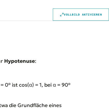
VOLLBILD AKTIVIEREN
ur
Hypotenuse
:
0° ist cos(α) = 1, bei α = 90°
twa die Grundfläche eines