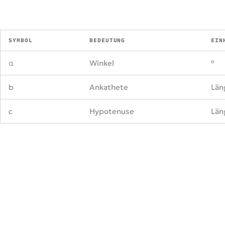
SYMBOL
BEDEUTUNG
EIN
α
Winkel
°
b
Ankathete
Län
c
Hypotenuse
Län