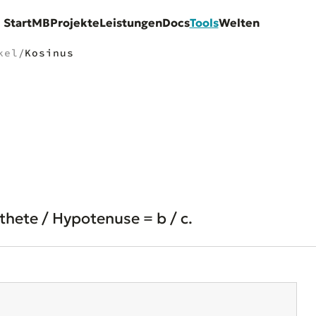
Start
MB
Projekte
Leistungen
Docs
Tools
Welten
kel
/
Kosinus
thete / Hypotenuse = b / c.