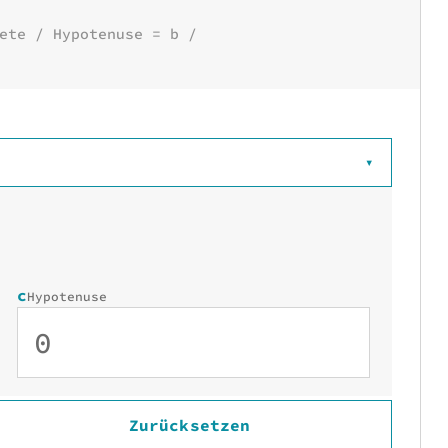
ete / Hypotenuse = b /
▾
c
Hypotenuse
Zurücksetzen