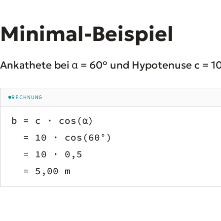
Minimal-Beispiel
Ankathete bei α = 60° und Hypotenuse c = 1
RECHNUNG
b = c · cos(α)
  = 10 · cos(60°)
  = 10 · 0,5
  = 5,00 m