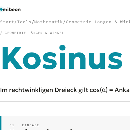
mibeon
Start
/
Tools
/
Mathematik
/
Geometrie Längen & Win
/ GEOMETRIE LÄNGEN & WINKEL
Kosinus
/
NAVIGATION
Start
01
MB
02
Projekte
03
Leistungen
04
Im rechtwinkligen Dreieck gilt cos(α) = Anka
Docs
05
Tools
06
Welten
07
01 · EINGABE