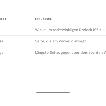
HEIT
ERKLÄRUNG
Winkel im rechtwinkligen Dreieck (0° < α 
ge
Seite, die am Winkel α anliegt.
ge
Längste Seite, gegenüber dem rechten W