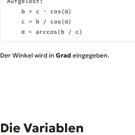
Aufgelöst:
    b = c · cos(α)
    c = b / cos(α)
    α = arccos(b / c)
Der Winkel wird in
Grad
eingegeben.
Die Variablen