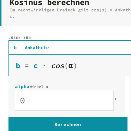
Kosinus berechnen
Im rechtwinkligen Dreieck gilt cos(α) = Ankath
c.
LÖSEN FÜR
b — Ankathete
b
=
c
·
cos
(
α
)
alpha
Winkel α
°
Berechnen