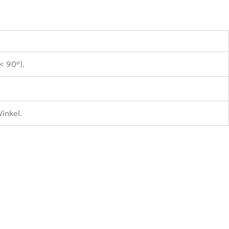
< 90°).
inkel.