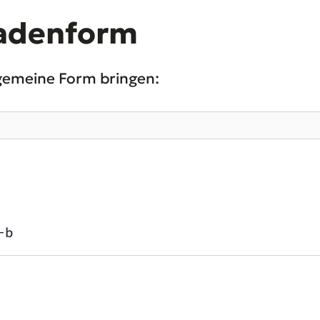
adenform
llgemeine Form bringen:
−b