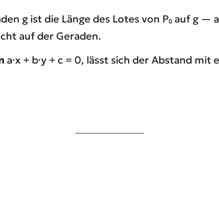
den g ist die Länge des Lotes von P₀ auf g — a
cht auf der Geraden.
m
a·x + b·y + c = 0, lässt sich der Abstand mit