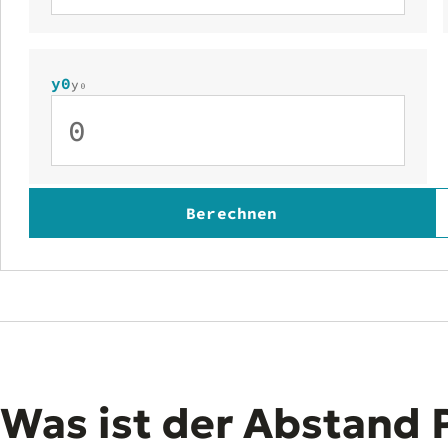
y0
y₀
Berechnen
Was ist der Abstand