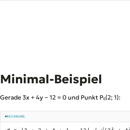
Minimal-Beispiel
Gerade 3x + 4y − 12 = 0 und Punkt P₀(2; 1):
RECHNUNG
d = |3 · 2 + 4 · 1 − 12| / √(3² + 4