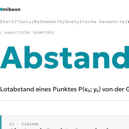
mibeon
Start
/
Tools
/
Mathematik
/
Analytische Geometrie
/
/ ANALYTISCHE GEOMETRIE
Abstan
/
NAVIGATION
Start
01
MB
02
Projekte
03
Leistungen
04
Lotabstand eines Punktes P(x₀; y₀) von der Ger
Docs
05
Tools
06
Welten
07
01 · EINGABE