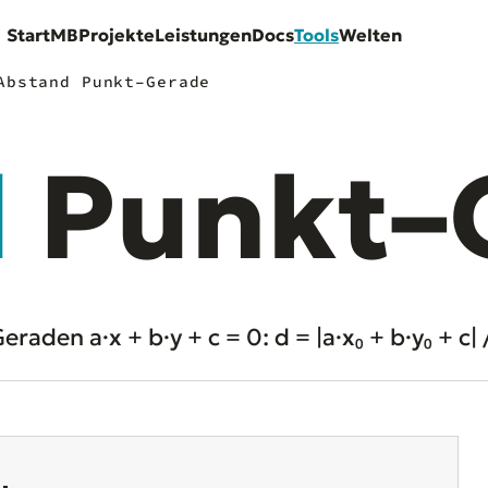
Start
MB
Projekte
Leistungen
Docs
Tools
Welten
Abstand Punkt–Gerade
d
Punkt–
aden a·x + b·y + c = 0: d = |a·x₀ + b·y₀ + c| /