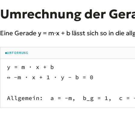
Umrechnung der Ger
Eine Gerade y = m·x + b lässt sich so in die a
UMFORMUNG
y = m · x + b
⇔ −m · x + 1 · y − b = 0
Allgemein:  a = −m,  b_g = 1,  c = 