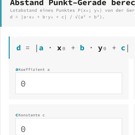
Abstand Punkt–Gerade bere
Lotabstand eines Punktes P(x₀; y₀) von der Ger
d = |a·x₀ + b·y₀ + c| / √(a² + b²).
d
=
|
a
·
x
₀
+
b
·
y
₀
+
c
|
a
Koeffizient a
c
Konstante c