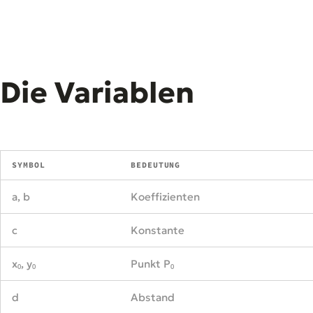
Die Variablen
SYMBOL
BEDEUTUNG
a, b
Koeffizienten
c
Konstante
x₀, y₀
Punkt P₀
d
Abstand