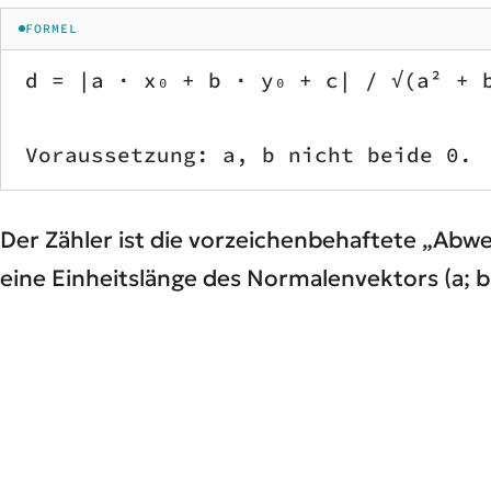
FORMEL
d = |a · x₀ + b · y₀ + c| / √(a² + 
Voraussetzung: a, b nicht beide 0.
Der Zähler ist die vorzeichenbehaftete „Abw
eine Einheitslänge des Normalenvektors (a; b