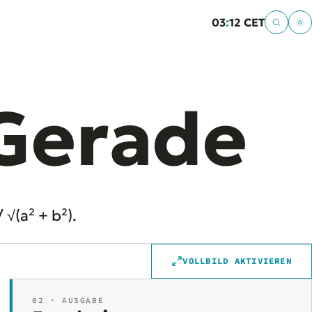
03
:
12 CET
Gerade
 √(a² + b²).
VOLLBILD AKTIVIEREN
02 · AUSGABE