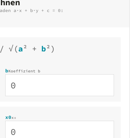
chnen
aden a·x + b·y + c = 0:
/
√
(
a
²
+
b
²
)
b
Koeffizient b
x0
x₀