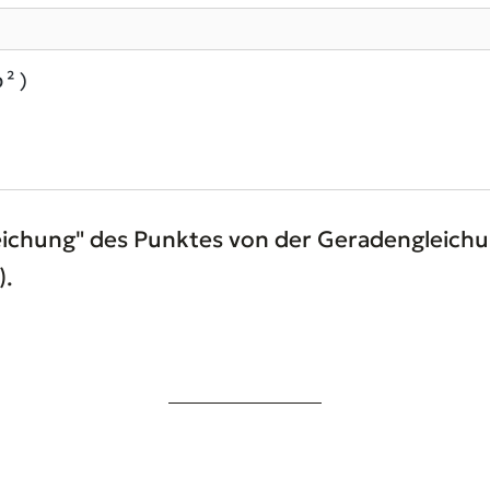
b²)
eichung" des Punktes von der Geradengleichu
).