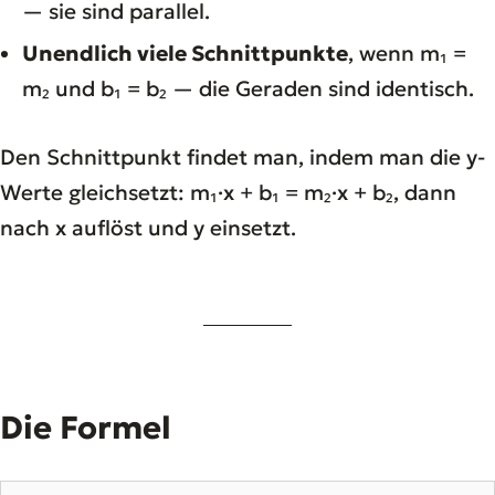
— sie sind parallel.
Unendlich viele Schnittpunkte
, wenn m₁ =
m₂ und b₁ = b₂ — die Geraden sind identisch.
Den Schnittpunkt findet man, indem man die y-
Werte gleichsetzt: m₁·x + b₁ = m₂·x + b₂, dann
nach x auflöst und y einsetzt.
Die Formel