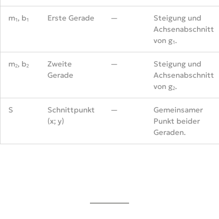
m₁, b₁
Erste Gerade
—
Steigung und
Achsenabschnitt
von g₁.
m₂, b₂
Zweite
—
Steigung und
Gerade
Achsenabschnitt
von g₂.
S
Schnittpunkt
—
Gemeinsamer
(x; y)
Punkt beider
Geraden.