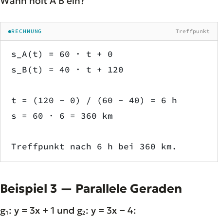
Wann holt A B ein?
RECHNUNG
Treffpunkt
s_A(t) = 60 · t + 0
s_B(t) = 40 · t + 120
t = (120 − 0) / (60 − 40) = 6 h
s = 60 · 6 = 360 km
Treffpunkt nach 6 h bei 360 km.
Beispiel 3 — Parallele Geraden
g₁: y = 3x + 1 und g₂: y = 3x − 4: