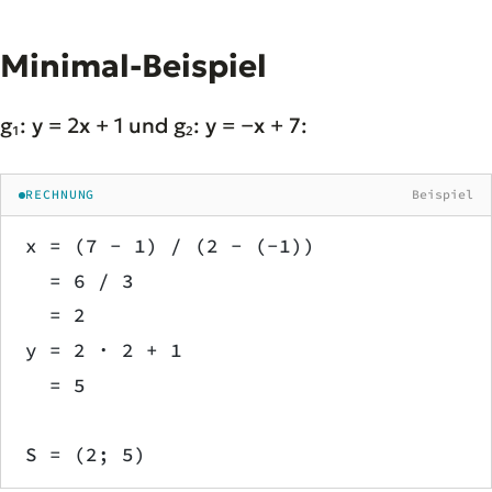
Minimal-Beispiel
g₁: y = 2x + 1 und g₂: y = −x + 7:
RECHNUNG
Beispiel
x = (7 − 1) / (2 − (−1))
  = 6 / 3
  = 2
y = 2 · 2 + 1
  = 5
S = (2; 5)