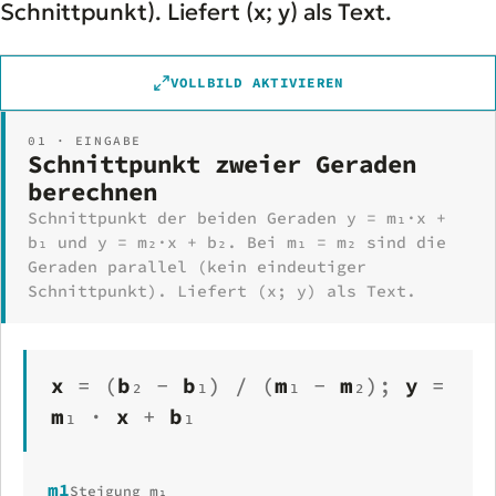
Schnittpunkt). Liefert (x; y) als Text.
VOLLBILD AKTIVIEREN
01 · EINGABE
Schnittpunkt zweier Geraden
berechnen
Schnittpunkt der beiden Geraden y = m₁·x +
b₁ und y = m₂·x + b₂. Bei m₁ = m₂ sind die
Geraden parallel (kein eindeutiger
Schnittpunkt). Liefert (x; y) als Text.
x
=
(
b
₂
−
b
₁
)
/
(
m
₁
−
m
₂
);
y
=
m
₁
·
x
+
b
₁
m1
Steigung m₁