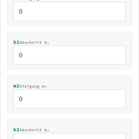
b1
Abschnitt b₁
m2
Steigung m₂
b2
Abschnitt b₂