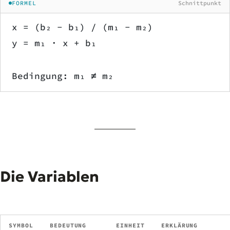
FORMEL
Schnittpunkt
x = (b₂ − b₁) / (m₁ − m₂)
y = m₁ · x + b₁
Bedingung: m₁ ≠ m₂
Die Variablen
SYMBOL
BEDEUTUNG
EINHEIT
ERKLÄRUNG