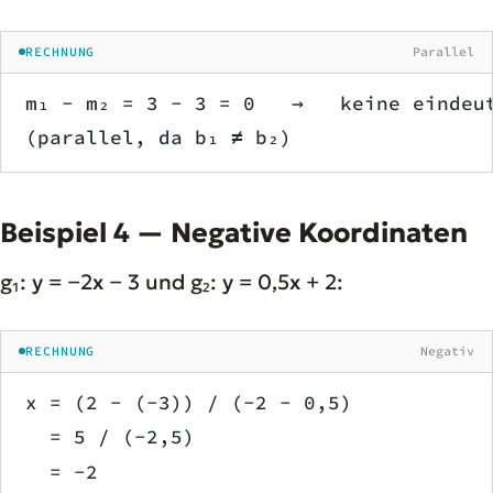
RECHNUNG
Parallel
m₁ − m₂ = 3 − 3 = 0   →   keine eindeu
(parallel, da b₁ ≠ b₂)
Beispiel 4 — Negative Koordinaten
g₁: y = −2x − 3 und g₂: y = 0,5x + 2:
RECHNUNG
Negativ
x = (2 − (−3)) / (−2 − 0,5)
  = 5 / (−2,5)
  = −2