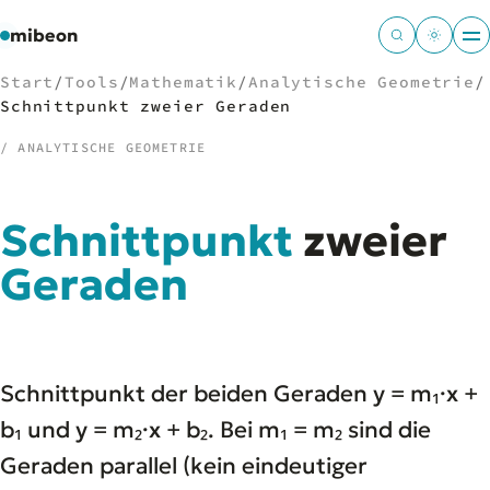
mibeon
Start
/
Tools
/
Mathematik
/
Analytische Geometrie
/
Schnittpunkt zweier Geraden
/ ANALYTISCHE GEOMETRIE
/
NAVIGATION
Schnittpunkt
zweier
Start
01
MB
Geraden
02
Projekte
03
Leistungen
04
Docs
05
Tools
06
Schnittpunkt der beiden Geraden y = m₁·x +
Welten
07
b₁ und y = m₂·x + b₂. Bei m₁ = m₂ sind die
Geraden parallel (kein eindeutiger