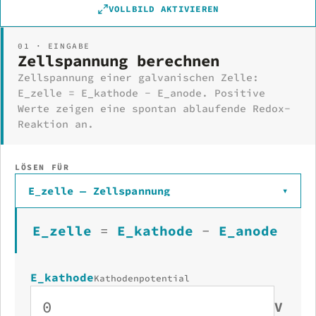
VOLLBILD AKTIVIEREN
01 · EINGABE
Zellspannung berechnen
Zellspannung einer galvanischen Zelle:
E_zelle = E_kathode − E_anode. Positive
Werte zeigen eine spontan ablaufende Redox-
Reaktion an.
LÖSEN FÜR
E_zelle — Zellspannung
▾
E_zelle
=
E_kathode
−
E_anode
E_kathode
Kathodenpotential
V