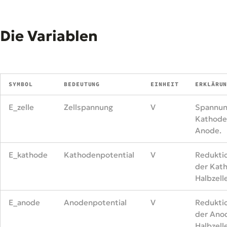
Die Variablen
SYMBOL
BEDEUTUNG
EINHEIT
ERKLÄRU
E_zelle
Zellspannung
V
Spannun
Kathode
Anode.
E_kathode
Kathodenpotential
V
Redukti
der Kat
Halbzelle
E_anode
Anodenpotential
V
Redukti
der Ano
Halbzelle