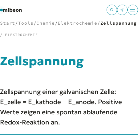
mibeon
Start
/
Tools
/
Chemie
/
Elektrochemie
/
Zellspannung
/ ELEKTROCHEMIE
/
NAVIGATION
Zellspannung
Start
01
MB
02
Projekte
03
Zellspannung einer galvanischen Zelle:
Leistungen
04
Docs
E_zelle = E_kathode − E_anode. Positive
05
Tools
06
Werte zeigen eine spontan ablaufende
Welten
07
Redox-Reaktion an.