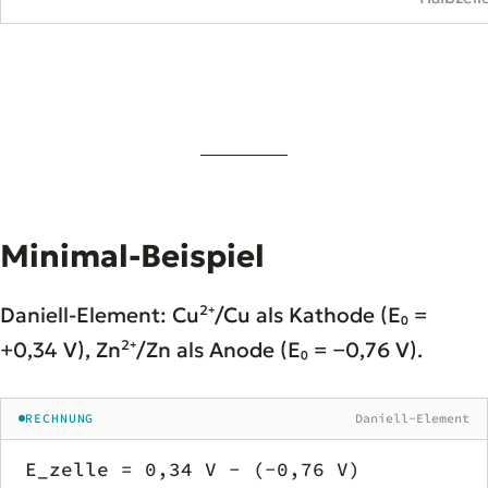
Minimal-Beispiel
Daniell-Element: Cu²⁺/Cu als Kathode (E₀ =
+0,34 V), Zn²⁺/Zn als Anode (E₀ = −0,76 V).
RECHNUNG
Daniell-Element
E_zelle = 0,34 V − (−0,76 V)