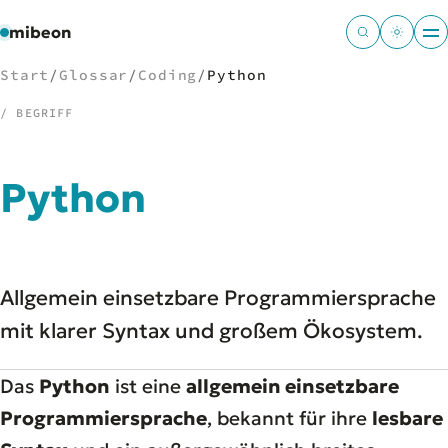
mibeon
Start
/
Glossar
/
Coding
/
Python
/ BEGRIFF
/
NAVIGATION
Python
Start
01
MB
02
Projekte
03
Allgemein einsetzbare Programmiersprache
Leistungen
04
Docs
mit klarer Syntax und großem Ökosystem.
05
Tools
06
Welten
07
Das
Python
ist eine
allgemein einsetzbare
Programmiersprache
, bekannt für ihre
lesbare