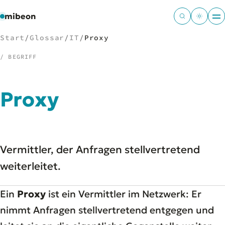
mibeon
Start
/
Glossar
/
IT
/
Proxy
/ BEGRIFF
/
NAVIGATION
Proxy
Start
01
MB
02
Projekte
03
Vermittler, der Anfragen stellvertretend
Leistungen
04
Docs
weiterleitet.
05
Tools
06
Welten
07
Ein
Proxy
ist ein Vermittler im Netzwerk: Er
nimmt Anfragen stellvertretend entgegen und