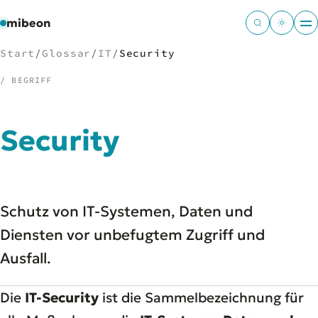
mibeon
Start
/
Glossar
/
IT
/
Security
/ BEGRIFF
/
NAVIGATION
Security
Start
01
MB
02
Projekte
03
Schutz von IT-Systemen, Daten und
Leistungen
04
Docs
Diensten vor unbefugtem Zugriff und
05
Tools
06
Ausfall.
Welten
07
Die
IT-Security
ist die Sammelbezeichnung für