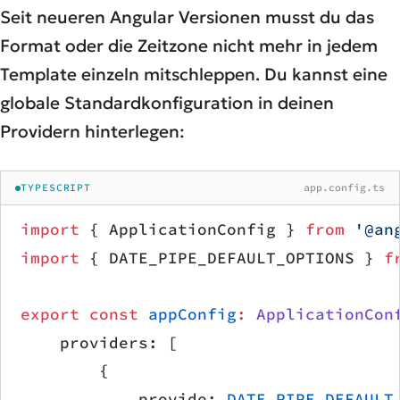
Seit neueren Angular Versionen musst du das
Format oder die Zeitzone nicht mehr in jedem
Template einzeln mitschleppen. Du kannst eine
globale Standardkonfiguration in deinen
Providern hinterlegen:
TYPESCRIPT
app.config.ts
import
 { ApplicationConfig } 
from
 '@an
import
 { DATE_PIPE_DEFAULT_OPTIONS } 
f
export
 const
 appConfig
:
 ApplicationCon
    providers: [
        {
            provide: 
DATE_PIPE_DEFAULT