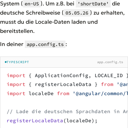
System (
). Um z.B. bei
die
en-US
'shortDate'
deutsche Schreibweise (
) zu erhalten,
05.05.26
musst du die Locale-Daten laden und
bereitstellen.
In deiner
:
app.config.ts
TYPESCRIPT
app.config.ts
import
 { ApplicationConfig, LOCALE_ID 
import
 { registerLocaleData } 
from
 '@a
import
 localeDe 
from
 '@angular/common/
// Lade die deutschen Sprachdaten in A
registerLocaleData
(localeDe);