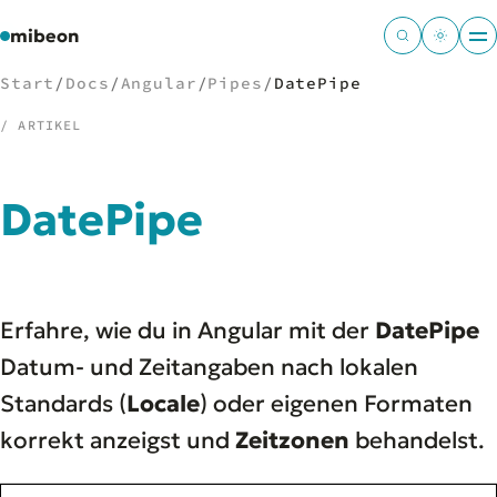
mibeon
Start
/
Docs
/
Angular
/
Pipes
/
DatePipe
/ ARTIKEL
/
NAVIGATION
DatePipe
Start
01
MB
02
Projekte
03
Erfahre, wie du in Angular mit der
DatePipe
Leistungen
04
Docs
Datum- und Zeitangaben nach lokalen
05
Tools
06
Standards (
Locale
) oder eigenen Formaten
Welten
07
korrekt anzeigst und
Zeitzonen
behandelst.