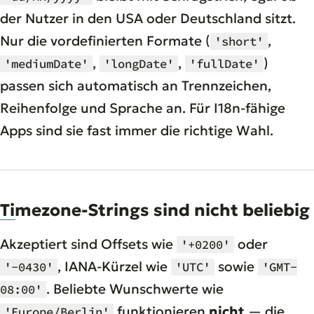
der Nutzer in den USA oder Deutschland sitzt.
Nur die vordefinierten Formate (
,
'short'
,
,
)
'mediumDate'
'longDate'
'fullDate'
passen sich automatisch an Trennzeichen,
Reihenfolge und Sprache an. Für I18n-fähige
Apps sind sie fast immer die richtige Wahl.
Timezone-Strings sind nicht beliebig
Akzeptiert sind Offsets wie
oder
'+0200'
, IANA-Kürzel wie
sowie
'-0430'
'UTC'
'GMT-
. Beliebte Wunschwerte wie
08:00'
funktionieren
nicht
— die
'Europe/Berlin'