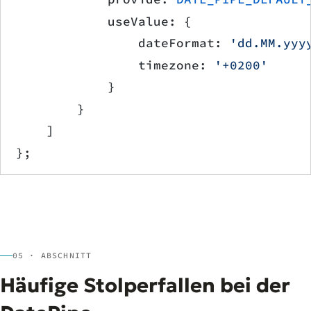
            useValue: {
                dateFormat: 
'dd.MM.yyy
                timezone: 
'+0200'
     
            }
        }
    ]
};
05 · ABSCHNITT
Häufige Stolperfallen bei der