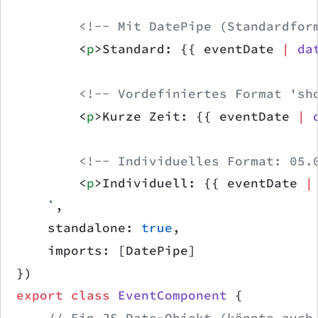
        <!-- Mit DatePipe (Standardfor
        <
p
>Standard: {{ eventDate 
|
 da
        <!-- Vordefiniertes Format 'sh
        <
p
>Kurze Zeit: {{ eventDate 
|
 
        <!-- Individuelles Format: 05.
        <
p
>Individuell: {{ eventDate 
|
    `
,
    standalone: 
true
,
    imports: [DatePipe]
})
export
 class
 EventComponent
 {
    // Ein JS Date-Objekt (könnte auch