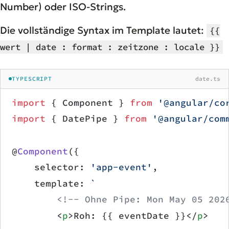
Number) oder ISO-Strings.
Die vollständige Syntax im Template lautet:
{{
wert | date : format : zeitzone : locale }}
TYPESCRIPT
date.ts
import
 { Component } 
from
 '@angular/co
import
 { DatePipe } 
from
 '@angular/com
@
Component
({
    selector: 
'app-event'
,
    template: 
`
        <!-- Ohne Pipe: Mon May 05 202
        <
p
>Roh: {{ eventDate }}</
p
>