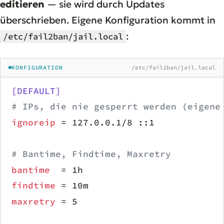
editieren
— sie wird durch Updates
überschrieben. Eigene Konfiguration kommt in
:
/etc/fail2ban/jail.local
KONFIGURATION
/etc/fail2ban/jail.local
[DEFAULT]
# IPs, die nie gesperrt werden (eigene
ignoreip
 = 127.0.0.1/8 ::1
# Bantime, Findtime, Maxretry
bantime
  = 1h
findtime
 = 10m
maxretry
 = 5