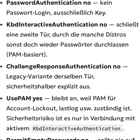
PasswordAuthentication no
— kein
Passwort-Login, ausschließlich Key.
KbdInteractiveAuthentication no
— schließt
eine zweite Tür, durch die manche Distros
sonst doch wieder Passwörter durchlassen
(PAM-basiert).
ChallengeResponseAuthentication no
—
Legacy-Variante derselben Tür,
sicherheitshalber explizit aus.
UsePAM yes
— bleibt an, weil PAM für
Account-Lockout, lastlog usw. zuständig ist.
Sicherheitsrisiko ist es nur in Verbindung mit
aktivem
.
KbdInteractiveAuthentication
PermitEmptyPasswords no
— sollte nie auf