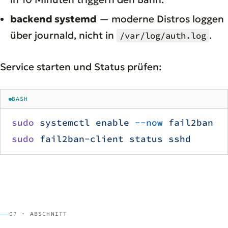
backend systemd
— moderne Distros loggen
über journald, nicht in
.
/var/log/auth.log
Service starten und Status prüfen:
BASH
sudo
 systemctl
 enable
 --now
 fail2ban
sudo
 fail2ban-client
 status
 sshd
07 · ABSCHNITT