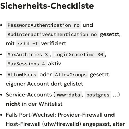
Sicherheits-Checkliste
und
PasswordAuthentication no
gesetzt,
KbdInteractiveAuthentication no
mit
verifiziert
sshd -T
,
,
MaxAuthTries 3
LoginGraceTime 30
aktiv
MaxSessions 4
oder
gesetzt,
AllowUsers
AllowGroups
eigener Account dort gelistet
Service-Accounts (
,
…)
www-data
postgres
nicht
in der Whitelist
Falls Port-Wechsel: Provider-Firewall
und
Host-Firewall (ufw/firewalld) angepasst, alter