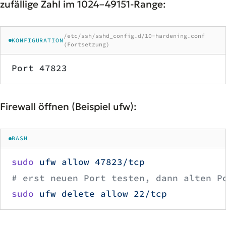
zufällige Zahl im 1024–49151-Range:
/etc/ssh/sshd_config.d/10-hardening.conf
KONFIGURATION
(Fortsetzung)
Port 47823
Firewall öffnen (Beispiel ufw):
BASH
sudo
 ufw
 allow
 47823/tcp
# erst neuen Port testen, dann alten P
sudo
 ufw
 delete
 allow
 22/tcp