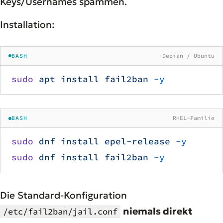
Keys/Usernames spammen.
Installation:
BASH
Debian / Ubuntu
sudo
 apt
 install
 fail2ban
 -y
BASH
RHEL-Familie
sudo
 dnf
 install
 epel-release
 -y
sudo
 dnf
 install
 fail2ban
 -y
Die Standard-Konfiguration
niemals direkt
/etc/fail2ban/jail.conf