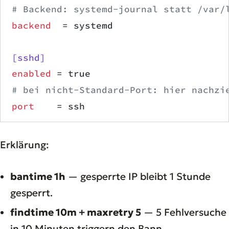
# Backend: systemd-journal statt /var/
backend
  = systemd
[sshd]
enabled
 = true
# bei nicht-Standard-Port: hier nachzi
port
    = ssh
Erklärung:
bantime 1h
— gesperrte IP bleibt 1 Stunde
gesperrt.
findtime 10m + maxretry 5
— 5 Fehlversuche
in 10 Minuten triggern den Bann.