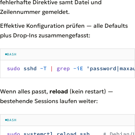
fehlerhafte Direktive samt Datei und
Zeilennummer gemeldet.
Effektive Konfiguration prüfen — alle Defaults
plus Drop-Ins zusammengefasst:
BASH
sudo
 sshd
 -T
 |
 grep
 -iE
 'password|maxa
Wenn alles passt,
reload
(kein restart) —
bestehende Sessions laufen weiter:
BASH
sudo
 systemctl
 reload
 ssh
    # Debian/