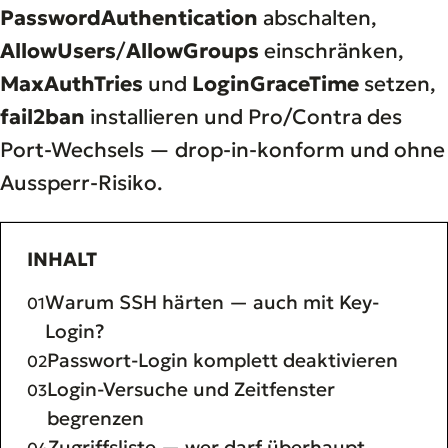
PasswordAuthentication
abschalten,
AllowUsers
/
AllowGroups
einschränken,
MaxAuthTries
und
LoginGraceTime
setzen,
fail2ban
installieren und Pro/Contra des
Port-Wechsels — drop-in-konform und ohne
Aussperr-Risiko.
INHALT
Warum SSH härten — auch mit Key-
Login?
Passwort-Login komplett deaktivieren
Login-Versuche und Zeitfenster
begrenzen
Zugriffsliste — wer darf überhaupt