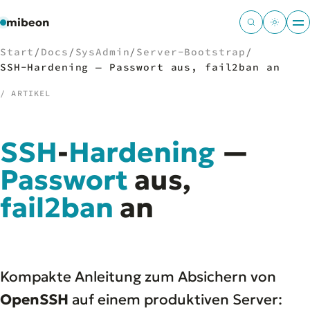
mibeon
Start
/
Docs
/
SysAdmin
/
Server-Bootstrap
/
SSH-Hardening — Passwort aus, fail2ban an
/ ARTIKEL
/
NAVIGATION
SSH
-
Hardening
—
Start
01
MB
Passwort
aus,
02
Projekte
03
fail2ban
an
Leistungen
04
Docs
05
Tools
06
Welten
07
Kompakte Anleitung zum Absichern von
OpenSSH
auf einem produktiven Server: