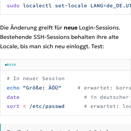
sudo
 localectl
 set-locale
 LANG=de_DE.U
Die Änderung greift für
neue
Login-Sessions.
Bestehende SSH-Sessions behalten ihre alte
Locale, bis man sich neu einloggt. Test:
BASH
# In neuer Session
echo
 "Größe: ÄÖÜ"
     # erwartet: korr
date
                    # in deutscher
sort
 <
 /etc/passwd
      # erwartet: lo