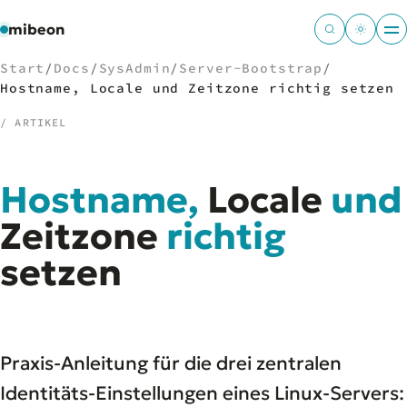
mibeon
Start
/
Docs
/
SysAdmin
/
Server-Bootstrap
/
Hostname, Locale und Zeitzone richtig setzen
/ ARTIKEL
/
NAVIGATION
Hostname,
Locale
und
Start
01
MB
Zeitzone
richtig
02
Projekte
03
setzen
Leistungen
04
Docs
05
Tools
06
Welten
07
Praxis-Anleitung für die drei zentralen
Identitäts-Einstellungen eines Linux-Servers: