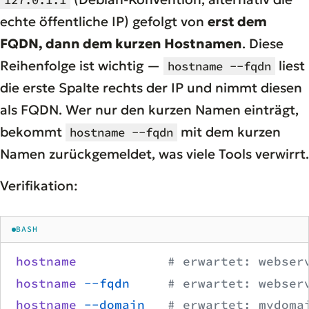
127.0.1.1
echte öffentliche IP) gefolgt von
erst dem
FQDN, dann dem kurzen Hostnamen
. Diese
Reihenfolge ist wichtig —
liest
hostname --fqdn
die erste Spalte rechts der IP und nimmt diesen
als FQDN. Wer nur den kurzen Namen einträgt,
bekommt
mit dem kurzen
hostname --fqdn
Namen zurückgemeldet, was viele Tools verwirrt.
Verifikation:
BASH
hostname
            # erwartet: webser
hostname
 --fqdn
     # erwartet: webser
hostname
 --domain
   # erwartet: mydoma