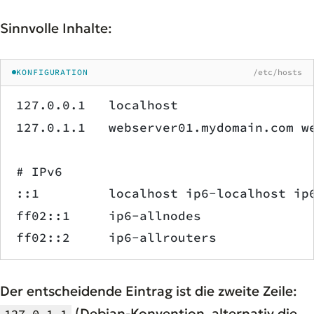
Sinnvolle Inhalte:
KONFIGURATION
/etc/hosts
127.0.0.1   localhost
127.0.1.1   webserver01.mydomain.com w
# IPv6
::1         localhost ip6-localhost ip
ff02::1     ip6-allnodes
ff02::2     ip6-allrouters
Der entscheidende Eintrag ist die zweite Zeile:
(Debian-Konvention, alternativ die