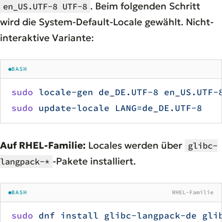
. Beim folgenden Schritt
en_US.UTF-8 UTF-8
wird die System-Default-Locale gewählt. Nicht-
interaktive Variante:
BASH
sudo
 locale-gen
 de_DE.UTF-8
 en_US.UTF-
sudo
 update-locale
 LANG=de_DE.UTF-8
Auf RHEL-Familie:
Locales werden über
glibc-
-Pakete installiert.
langpack-*
BASH
RHEL-Familie
sudo
 dnf
 install
 glibc-langpack-de
 gli