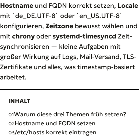
Hostname
und FQDN korrekt setzen,
Locale
mit `de_DE.UTF-8` oder `en_US.UTF-8`
konfigurieren,
Zeitzone
bewusst wählen und
mit
chrony
oder
systemd-timesyncd
Zeit-
synchronisieren — kleine Aufgaben mit
großer Wirkung auf Logs, Mail-Versand, TLS-
Zertifikate und alles, was timestamp-basiert
arbeitet.
INHALT
Warum diese drei Themen früh setzen?
Hostname und FQDN setzen
/etc/hosts korrekt eintragen