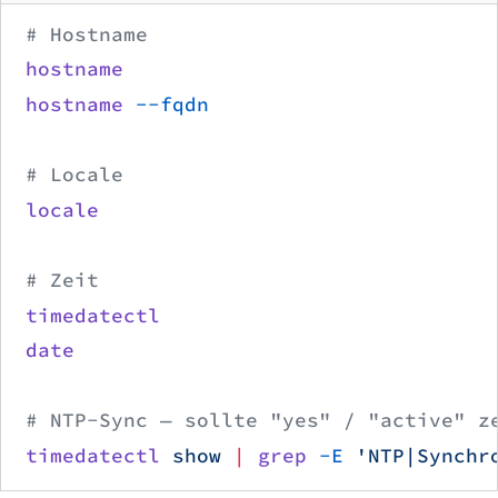
# Hostname
hostname
hostname
 --fqdn
# Locale
locale
# Zeit
timedatectl
date
# NTP-Sync — sollte "yes" / "active" z
timedatectl
 show
 |
 grep
 -E
 'NTP|Synchr