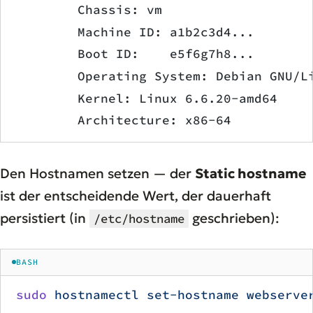
        Chassis: vm
        Machine ID: a1b2c3d4...
        Boot ID:    e5f6g7h8...
        Operating System: Debian GNU/L
        Kernel: Linux 6.6.20-amd64
        Architecture: x86-64
Den Hostnamen setzen — der
Static hostname
ist der entscheidende Wert, der dauerhaft
persistiert (in
geschrieben):
/etc/hostname
BASH
sudo
 hostnamectl
 set-hostname
 webserve