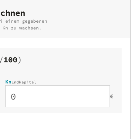
echnen
i einem gegebenen
 Kn zu wachsen.
/
100
)
Kn
Endkapital
€