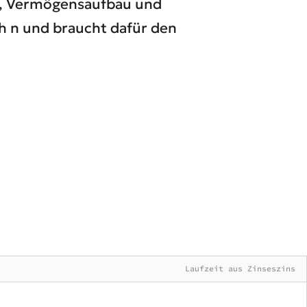
?"), Vermögensaufbau und
h n und braucht dafür den
Laufzeit aus Zinseszins