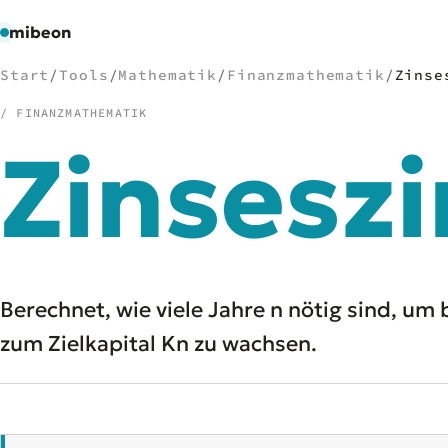
mibeon
Start
/
Tools
/
Mathematik
/
Finanzmathematik
/
Zinse
/ FINANZMATHEMATIK
Zinseszi
/
NAVIGATION
Start
01
MB
02
Projekte
03
Leistungen
04
Berechnet, wie viele Jahre n nötig sind, u
Docs
05
zum Zielkapital Kn zu wachsen.
Tools
06
Welten
07