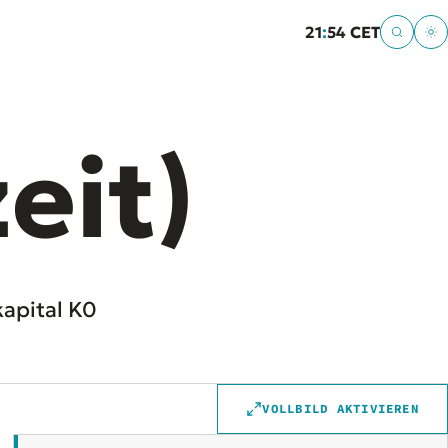
21
:
54 CET
eit)
kapital K0
VOLLBILD AKTIVIEREN