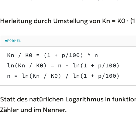
Herleitung durch Umstellung von Kn = K0 · (1 
FORMEL
Kn / K0 = (1 + p/100) ^ n
ln(Kn / K0) = n · ln(1 + p/100)
n = ln(Kn / K0) / ln(1 + p/100)
Statt des natürlichen Logarithmus ln funkti
Zähler und im Nenner.