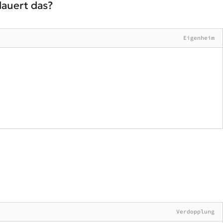
dauert das?
Eigenheim
Verdopplung