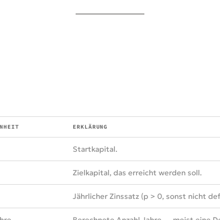
NHEIT
ERKLÄRUNG
Startkapital.
Zielkapital, das erreicht werden soll.
Jährlicher Zinssatz (p > 0, sonst nicht def
hre
Berechnete Anzahl Jahre — meist eine De