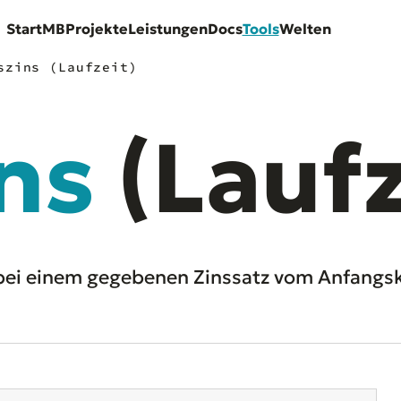
Start
MB
Projekte
Leistungen
Docs
Tools
Welten
szins (Laufzeit)
ns
(Laufz
m bei einem gegebenen Zinssatz vom Anfangs