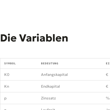
Die Variablen
SYMBOL
BEDEUTUNG
EI
K0
Anfangskapital
€
Kn
Endkapital
€
p
Zinssatz
%
n
Laufzeit
Ja