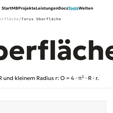
Start
MB
Projekte
Leistungen
Docs
Tools
Welten
erfläche
/
Torus Oberfläche
erfläch
nd kleinem Radius r: O = 4 · π² · R · r.