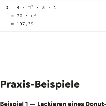
O = 4 · π² · 5 · 1
  = 20 · π²
  ≈ 197,39
Praxis-Beispiele
Beispiel 1 — Lackieren eines Donut