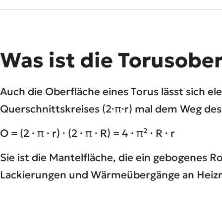
Was ist die Torusobe
Auch die Oberfläche eines Torus lässt sich e
Querschnittskreises (2·π·r) mal dem Weg des
O = (2 · π · r) · (2 · π · R) = 4 · π² · R · r
Sie ist die Mantelfläche, die ein gebogenes 
Lackierungen und Wärmeübergänge an Heizr