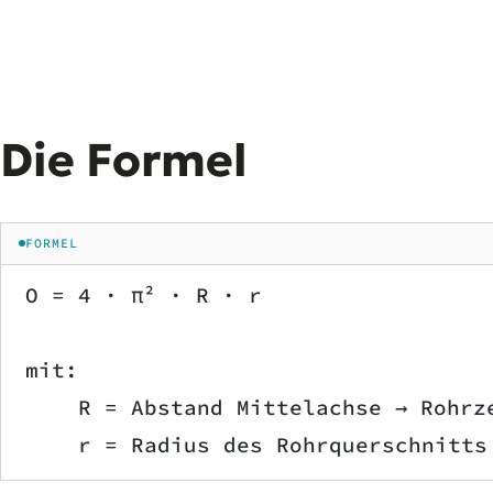
Die Formel
FORMEL
O = 4 · π² · R · r
mit:
    R = Abstand Mittelachse → Rohrz
    r = Radius des Rohrquerschnitts