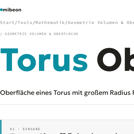
mibeon
Start
/
Tools
/
Mathematik
/
Geometrie Volumen & Ob
/ GEOMETRIE VOLUMEN & OBERFLÄCHE
Torus
Ob
/
NAVIGATION
Start
01
MB
02
Projekte
03
Leistungen
04
Oberfläche eines Torus mit großem Radius R u
Docs
05
Tools
06
Welten
07
01 · EINGABE