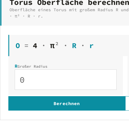
Torus Oberfläche berechne
Oberfläche eines Torus mit großem Radius R und
· π² · R · r.
O
=
4
·
π
²
·
R
·
r
R
Großer Radius
Berechnen