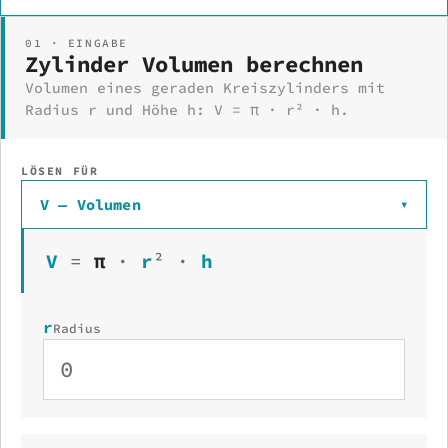
01 · EINGABE
Zylinder Volumen berechnen
Volumen eines geraden Kreiszylinders mit
Radius r und Höhe h: V = π · r² · h.
LÖSEN FÜR
V — Volumen
▾
V
=
π
·
r
²
·
h
r
Radius