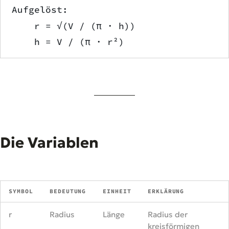
Aufgelöst:
    r = √(V / (π · h))
    h = V / (π · r²)
Die Variablen
SYMBOL
BEDEUTUNG
EINHEIT
ERKLÄRUNG
r
Radius
Länge
Radius der
kreisförmigen