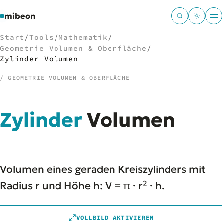
mibeon
Start
/
Tools
/
Mathematik
/
Geometrie Volumen & Oberfläche
/
Zylinder Volumen
/ GEOMETRIE VOLUMEN & OBERFLÄCHE
/
NAVIGATION
Start
01
Zylinder
Volumen
MB
02
Projekte
03
Leistungen
04
Docs
05
Volumen eines geraden Kreiszylinders mit
Tools
06
Radius r und Höhe h: V = π · r² · h.
Welten
07
VOLLBILD AKTIVIEREN