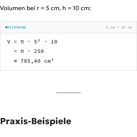
Volumen bei r = 5 cm, h = 10 cm:
RECHNUNG
5 cm × 10 cm
V = π · 5² · 10
  = π · 250
  ≈ 785,40 cm³
Praxis-Beispiele