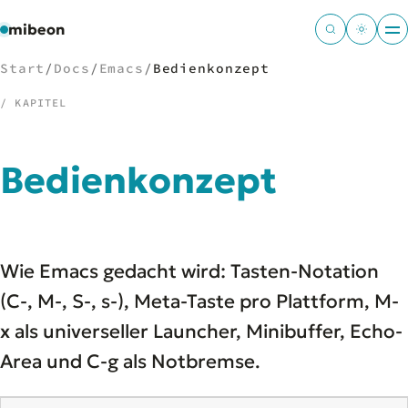
mibeon
Start
/
Docs
/
Emacs
/
Bedienkonzept
/ KAPITEL
/
NAVIGATION
Bedienkonzept
Start
01
MB
02
Projekte
03
Wie Emacs gedacht wird: Tasten-Notation
Leistungen
04
Docs
(C-, M-, S-, s-), Meta-Taste pro Plattform, M-
05
Tools
06
x als universeller Launcher, Minibuffer, Echo-
Welten
07
Area und C-g als Notbremse.