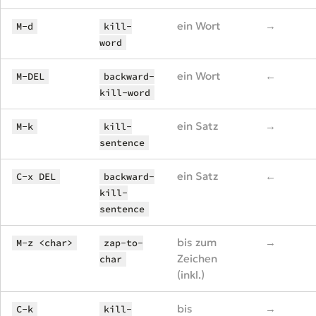
ein Wort
→
M-d
kill-
word
ein Wort
←
M-DEL
backward-
kill-word
ein Satz
→
M-k
kill-
sentence
ein Satz
←
C-x DEL
backward-
kill-
sentence
bis zum
→
M-z <char>
zap-to-
Zeichen
char
(inkl.)
bis
→
C-k
kill-