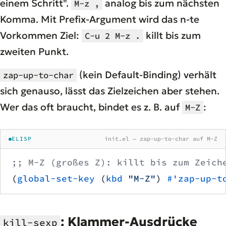
einem Schritt".
analog bis zum nächsten
M-z ,
Komma. Mit Prefix-Argument wird das n-te
Vorkommen Ziel:
killt bis zum
C-u 2 M-z .
zweiten Punkt.
(kein Default-Binding) verhält
zap-up-to-char
sich genauso, lässt das Zielzeichen aber stehen.
Wer das oft braucht, bindet es z. B. auf
:
M-Z
ELISP
init.el — zap-up-to-char auf M-Z
;; M-Z (großes Z): killt bis zum Zeich
(
global-set-key
 (
kbd
 "M-Z"
) 
#'zap-up-t
: Klammer-Ausdrücke
kill-sexp