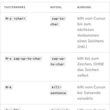
TASTENKOMBI
BEFEHL
WIRKUNG
killt vom Cursor
M-z <char>
zap-to-
bis zum
char
nächsten
Vorkommen
eines Zeichens
(inkl.)
killt bis zum
M-x zap-up-to-char
zap-up-
Zeichen, OHNE
to-char
das Zeichen
selbst
killt vom Cursor
M-k
kill-
bis Satzende
sentence
vorwärts