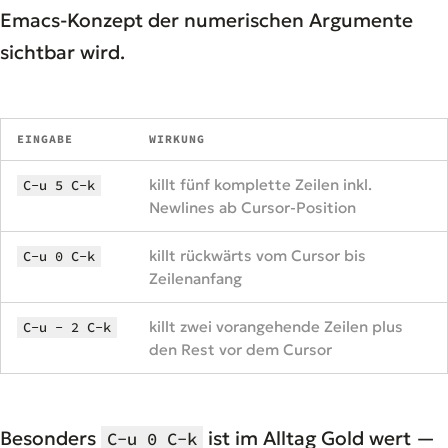
Emacs-Konzept der numerischen Argumente
sichtbar wird.
EINGABE
WIRKUNG
killt fünf komplette Zeilen inkl.
C-u 5 C-k
Newlines ab Cursor-Position
killt rückwärts vom Cursor bis
C-u 0 C-k
Zeilenanfang
killt zwei vorangehende Zeilen plus
C-u - 2 C-k
den Rest vor dem Cursor
Besonders
ist im Alltag Gold wert —
C-u 0 C-k