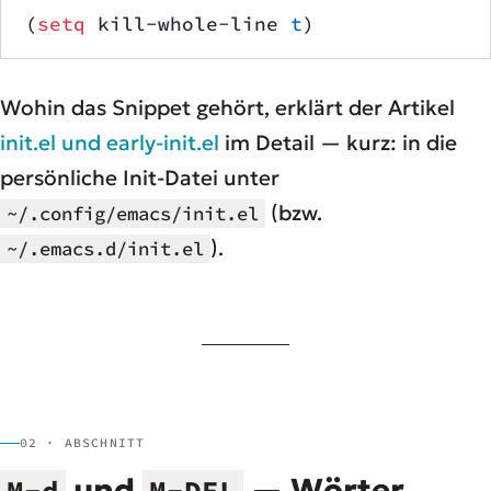
(
setq
 kill-whole-line 
t
)
Wohin das Snippet gehört, erklärt der Artikel
init.el und early-init.el
im Detail — kurz: in die
persönliche Init-Datei unter
(bzw.
~/.config/emacs/init.el
).
~/.emacs.d/init.el
02 · ABSCHNITT
und
— Wörter
M-d
M-DEL