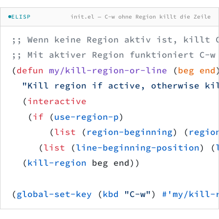
ELISP
init.el — C-w ohne Region killt die Zeile
;; Wenn keine Region aktiv ist, killt 
;; Mit aktiver Region funktioniert C-w
(
defun
 my/kill-region-or-line
 (
beg
 end
  "Kill region if active, otherwise ki
  (
interactive
   (
if
 (
use-region-p
)
       (
list
 (
region-beginning
) (
regio
     (
list
 (
line-beginning-position
) (
  (
kill-region
 beg end))
(
global-set-key
 (
kbd
 "C-w"
) 
#'my/kill-