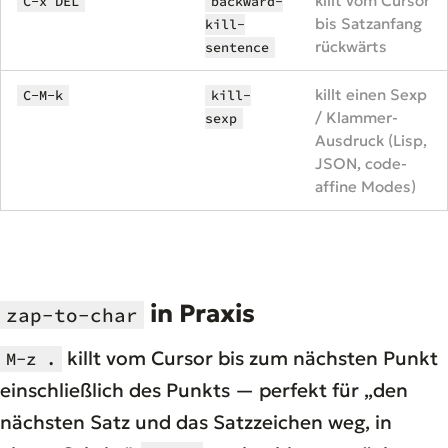
killt vom Cursor
C-x DEL
backward-
bis Satzanfang
kill-
rückwärts
sentence
killt einen Sexp
C-M-k
kill-
/ Klammer-
sexp
Ausdruck (Lisp,
JSON, code-
affine Modes)
in Praxis
zap-to-char
killt vom Cursor bis zum nächsten Punkt
M-z .
einschließlich des Punkts — perfekt für „den
nächsten Satz und das Satzzeichen weg, in