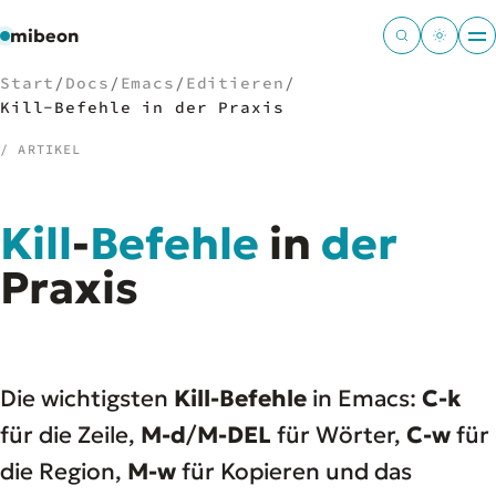
mibeon
Start
/
Docs
/
Emacs
/
Editieren
/
Kill-Befehle in der Praxis
/ ARTIKEL
/
NAVIGATION
Kill
-
Befehle
in
der
Start
01
MB
Praxis
02
Projekte
03
Leistungen
04
Docs
05
Tools
06
Die wichtigsten
Kill-Befehle
in Emacs:
C-k
Welten
07
für die Zeile,
M-d
/
M-DEL
für Wörter,
C-w
für
die Region,
M-w
für Kopieren und das