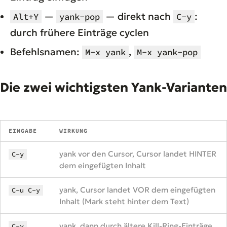
—
— direkt nach
:
Alt+Y
yank-pop
C-y
durch frühere Einträge cyclen
Befehlsnamen:
,
M-x yank
M-x yank-pop
Die zwei wichtigsten Yank-Varianten
EINGABE
WIRKUNG
yank vor den Cursor, Cursor landet HINTER
C-y
dem eingefügten Inhalt
yank, Cursor landet VOR dem eingefügten
C-u C-y
Inhalt (Mark steht hinter dem Text)
yank, dann durch ältere Kill-Ring-Einträge
C-y