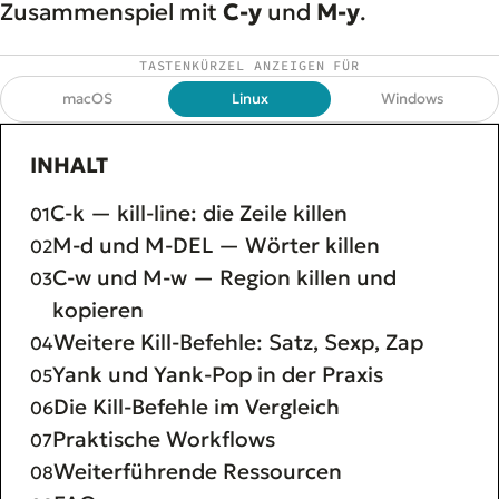
Zusammenspiel mit
C-y
und
M-y
.
TASTENKÜRZEL ANZEIGEN FÜR
macOS
Linux
Windows
INHALT
C-k — kill-line: die Zeile killen
M-d und M-DEL — Wörter killen
C-w und M-w — Region killen und
kopieren
Weitere Kill-Befehle: Satz, Sexp, Zap
Yank und Yank-Pop in der Praxis
Die Kill-Befehle im Vergleich
Praktische Workflows
Weiterführende Ressourcen