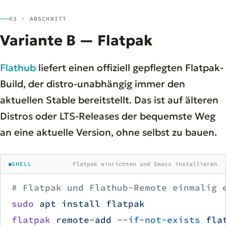
03 · ABSCHNITT
Variante B — Flatpak
Flathub
liefert einen offiziell gepflegten Flatpak-
Build, der distro-unabhängig immer den
aktuellen Stable bereitstellt. Das ist auf älteren
Distros oder LTS-Releases der bequemste Weg
an eine aktuelle Version, ohne selbst zu bauen.
SHELL
Flatpak einrichten und Emacs installieren
# Flatpak und Flathub-Remote einmalig 
sudo
 apt
 install
 flatpak
              
flatpak
 remote-add
 --if-not-exists
 fla