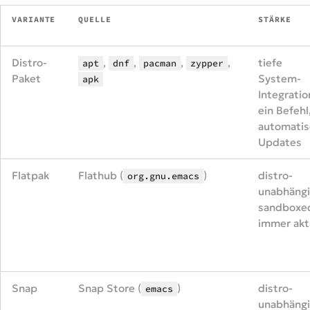
VARIANTE
QUELLE
STÄRKE
Distro-
,
,
,
,
tiefe
apt
dnf
pacman
zypper
Paket
System-
apk
Integratio
ein Befehl
automatis
Updates
Flatpak
Flathub (
)
distro-
org.gnu.emacs
unabhängi
sandboxe
immer akt
Snap
Snap Store (
)
distro-
emacs
unabhäng