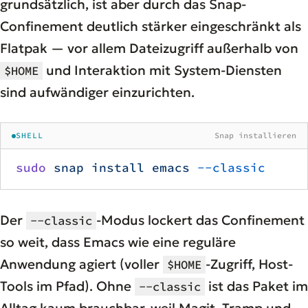
grundsätzlich, ist aber durch das Snap-
Confinement deutlich stärker eingeschränkt als
Flatpak — vor allem Dateizugriff außerhalb von
und Interaktion mit System-Diensten
$HOME
sind aufwändiger einzurichten.
SHELL
Snap installieren
sudo
 snap
 install
 emacs
 --classic
Der
-Modus lockert das Confinement
--classic
so weit, dass Emacs wie eine reguläre
Anwendung agiert (voller
-Zugriff, Host-
$HOME
Tools im Pfad). Ohne
ist das Paket im
--classic
Alltag kaum brauchbar, weil Magit, Tramp und