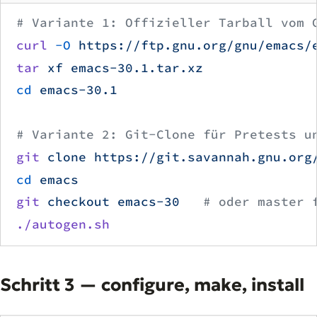
# Variante 1: Offizieller Tarball vom 
curl
 -O
 https://ftp.gnu.org/gnu/emacs/
tar
 xf
 emacs-30.1.tar.xz
cd
 emacs-30.1
# Variante 2: Git-Clone für Pretests u
git
 clone
 https://git.savannah.gnu.org
cd
 emacs
git
 checkout
 emacs-30
   # oder master 
./autogen.sh
Schritt 3 — configure, make, install