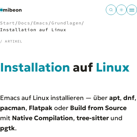
mibeon
Start
/
Docs
/
Emacs
/
Grundlagen
/
Installation auf Linux
/ ARTIKEL
/
NAVIGATION
Installation
auf
Linux
Start
01
MB
02
Projekte
03
Leistungen
04
Emacs auf Linux installieren — über
apt
,
dnf
,
Docs
05
Tools
pacman
,
Flatpak
oder
Build from Source
06
Welten
07
mit
Native Compilation
,
tree-sitter
und
pgtk
.