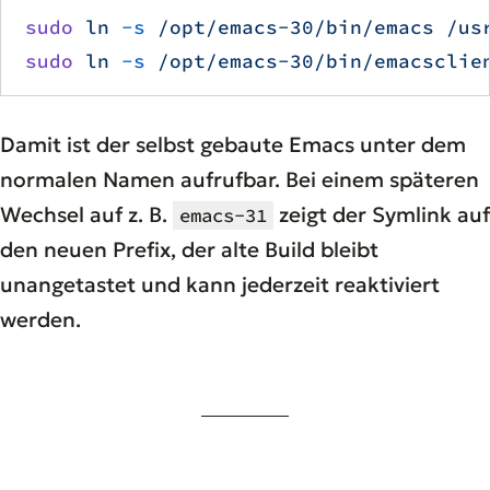
sudo
 ln
 -s
 /opt/emacs-30/bin/emacs
 /us
sudo
 ln
 -s
 /opt/emacs-30/bin/emacsclie
Damit ist der selbst gebaute Emacs unter dem
normalen Namen aufrufbar. Bei einem späteren
Wechsel auf z. B.
zeigt der Symlink auf
emacs-31
den neuen Prefix, der alte Build bleibt
unangetastet und kann jederzeit reaktiviert
werden.