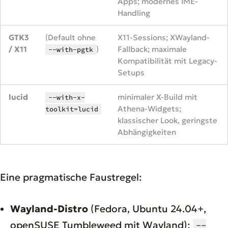
Apps; modernes IME-
Handling
GTK3
(Default ohne
X11-Sessions; XWayland-
/ X11
)
Fallback; maximale
--with-pgtk
Kompatibilität mit Legacy-
Setups
lucid
minimaler X-Build mit
--with-x-
Athena-Widgets;
toolkit=lucid
klassischer Look, geringste
Abhängigkeiten
Eine pragmatische Faustregel:
Wayland-Distro
(Fedora, Ubuntu 24.04+,
openSUSE Tumbleweed mit Wayland):
--