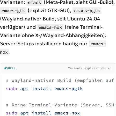
Varianten:
(Meta-Paket, zieht GUI-Build),
emacs
(explizit GTK-GUI),
emacs-gtk
emacs-pgtk
(Wayland-nativer Build, seit Ubuntu 24.04
verfügbar) und
(reine Terminal-
emacs-nox
Variante ohne X-/Wayland-Abhängigkeiten).
Server-Setups installieren häufig nur
emacs-
.
nox
SHELL
Variante explizit wählen
# Wayland-nativer Build (empfohlen auf
sudo
 apt
 install
 emacs-pgtk
# Reine Terminal-Variante (Server, SSH
sudo
 apt
 install
 emacs-nox