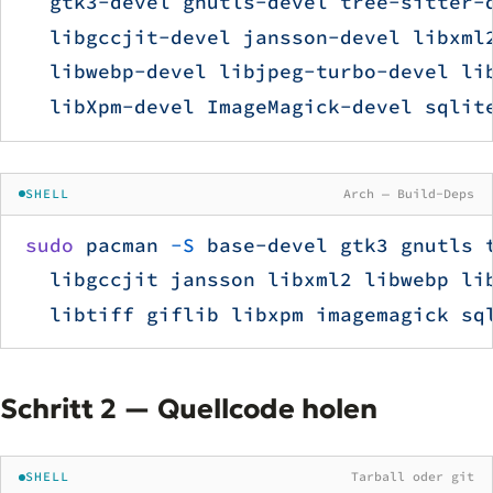
  gtk3-devel
 gnutls-devel
 tree-sitter-
  libgccjit-devel
 jansson-devel
 libxml
  libwebp-devel
 libjpeg-turbo-devel
 li
  libXpm-devel
 ImageMagick-devel
 sqlit
SHELL
Arch — Build-Deps
sudo
 pacman
 -S
 base-devel
 gtk3
 gnutls
 
  libgccjit
 jansson
 libxml2
 libwebp
 li
  libtiff
 giflib
 libxpm
 imagemagick
 sq
Schritt 2 — Quellcode holen
SHELL
Tarball oder git