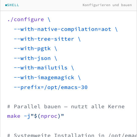
SHELL
Konfigurieren und bauen
./configure
 \
  --with-native-compilation=aot
 \
  --with-tree-sitter
 \
  --with-pgtk
 \
  --with-json
 \
  --with-mailutils
 \
  --with-imagemagick
 \
  --prefix=/opt/emacs-30
# Parallel bauen — nutzt alle Kerne
make
 -j
"$(
nproc
)"
# Systemweite Installation in /opt/ema