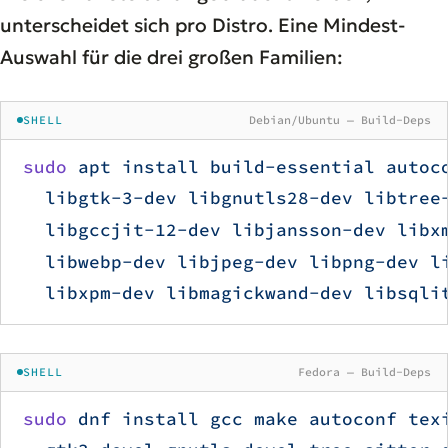
unterscheidet sich pro Distro. Eine Mindest-
Auswahl für die drei großen Familien:
SHELL
Debian/Ubuntu — Build-Deps
sudo
 apt
 install
 build-essential
 autoc
  libgtk-3-dev
 libgnutls28-dev
 libtree
  libgccjit-12-dev
 libjansson-dev
 libx
  libwebp-dev
 libjpeg-dev
 libpng-dev
 l
  libxpm-dev
 libmagickwand-dev
 libsqli
SHELL
Fedora — Build-Deps
sudo
 dnf
 install
 gcc
 make
 autoconf
 tex