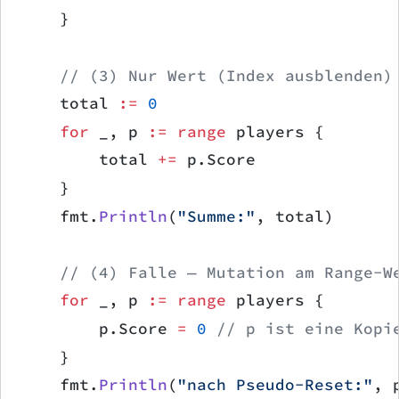
    }
    // (3) Nur Wert (Index ausblenden)
    total 
:=
 0
    for
 _, p 
:=
 range
 players {
        total 
+=
 p.Score
    }
    fmt.
Println
(
"Summe:"
, total)
    // (4) Falle — Mutation am Range-W
    for
 _, p 
:=
 range
 players {
        p.Score 
=
 0
 // p ist eine Kopi
    }
    fmt.
Println
(
"nach Pseudo-Reset:"
, 