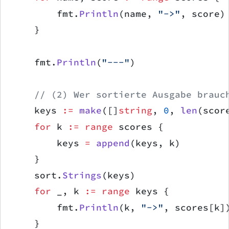
        fmt.
Println
(name, 
"->"
, score)
    }
    fmt.
Println
(
"---"
)
    // (2) Wer sortierte Ausgabe brauc
    keys 
:=
 make
([]
string
, 
0
, 
len
(scor
    for
 k 
:=
 range
 scores {
        keys 
=
 append
(keys, k)
    }
    sort.
Strings
(keys)
    for
 _, k 
:=
 range
 keys {
        fmt.
Println
(k, 
"->"
, scores[k]
    }