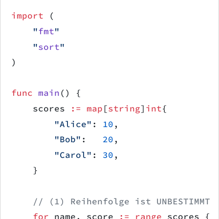
import
 (
    "
fmt
"
    "
sort
"
)
func
 main
() {
    scores 
:=
 map
[
string
]
int
{
        "Alice"
: 
10
,
        "Bob"
:   
20
,
        "Carol"
: 
30
,
    }
    // (1) Reihenfolge ist UNBESTIMMT
    for
 name, score 
:=
 range
 scores {