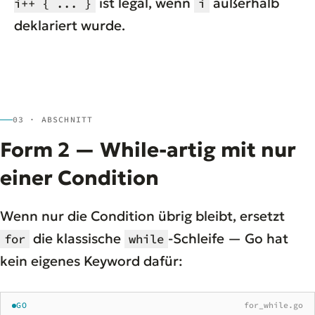
ist legal, wenn
außerhalb
i++ { ... }
i
deklariert wurde.
03 · ABSCHNITT
Form 2 — While-artig mit nur
einer Condition
Wenn nur die Condition übrig bleibt, ersetzt
die klassische
-Schleife — Go hat
for
while
kein eigenes Keyword dafür:
GO
for_while.go