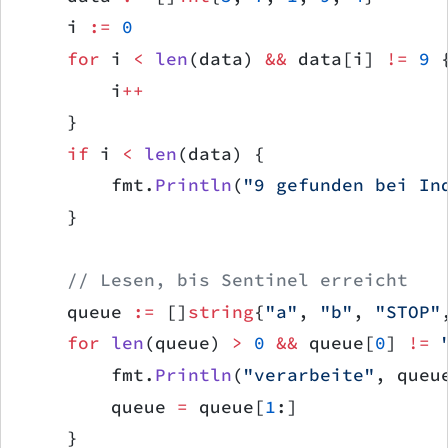
    i 
:=
 0
    for
 i 
<
 len
(data) 
&&
 data[i] 
!=
 9
 
        i
++
    }
    if
 i 
<
 len
(data) {
        fmt.
Println
(
"9 gefunden bei In
    }
    // Lesen, bis Sentinel erreicht
    queue 
:=
 []
string
{
"a"
, 
"b"
, 
"STOP"
    for
 len
(queue) 
>
 0
 &&
 queue[
0
] 
!=
 
        fmt.
Println
(
"verarbeite"
, queu
        queue 
=
 queue[
1
:]
    }