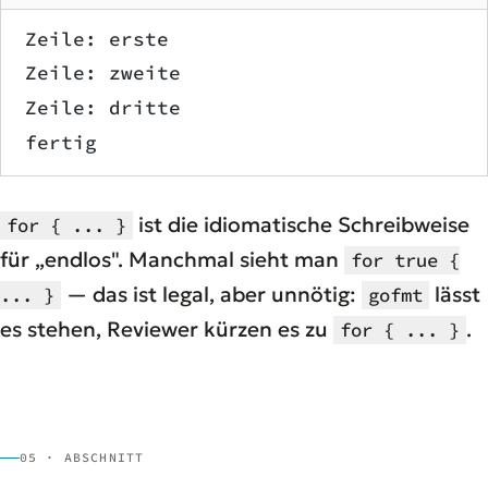
Zeile: erste
Zeile: zweite
Zeile: dritte
fertig
ist die idiomatische Schreibweise
for { ... }
für „endlos". Manchmal sieht man
for true {
— das ist legal, aber unnötig:
lässt
... }
gofmt
es stehen, Reviewer kürzen es zu
.
for { ... }
05 · ABSCHNITT