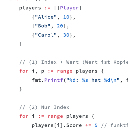
    players 
:=
 []
Player
{
        {
"Alice"
, 
10
},
        {
"Bob"
, 
20
},
        {
"Carol"
, 
30
},
    }
    // (1) Index + Wert (Wert ist Kopi
    for
 i, p 
:=
 range
 players {
        fmt.
Printf
(
"
%d
: 
%s
 hat 
%d\n
"
, 
    }
    // (2) Nur Index
    for
 i 
:=
 range
 players {
        players[i].Score 
+=
 5
 // funkt