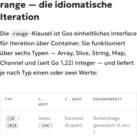
range — die idiomatische
Iteration
Die
-Klausel ist Gos einheitliches Interface
range
für Iteration über Container. Sie funktioniert
über sechs Typen — Array, Slice, String, Map,
Channel und (seit Go 1.22) Integer — und liefert
je nach Typ einen oder zwei Werte:
TYP
1.
2. WERT
BESONDERHEIT
WERT
/
Index
Element
Reihenfolge
[]E
(
)
(Kopie!)
garantiert 0..len-
[N]E
int
1