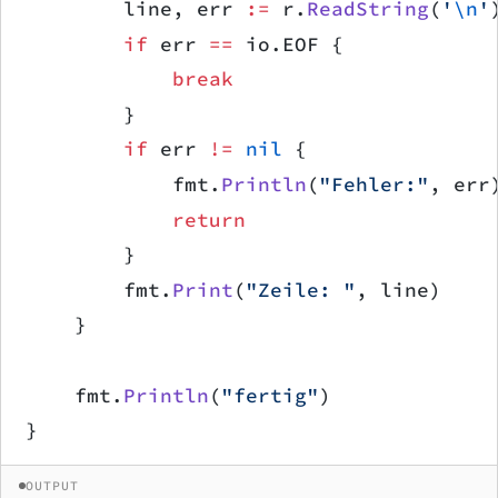
        line, err 
:=
 r.
ReadString
(
'
\n
'
        if
 err 
==
 io.EOF {
            break
        }
        if
 err 
!=
 nil
 {
            fmt.
Println
(
"Fehler:"
, err
            return
        }
        fmt.
Print
(
"Zeile: "
, line)
    }
    fmt.
Println
(
"fertig"
)
}
OUTPUT