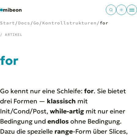
mibeon
Start
/
Docs
/
Go
/
Kontrollstrukturen
/
for
/ ARTIKEL
/
NAVIGATION
for
Start
01
MB
02
Projekte
03
Go kennt nur eine Schleife:
for
. Sie bietet
Leistungen
04
Docs
drei Formen —
klassisch
mit
05
Tools
06
Init/Cond/Post,
while-artig
mit nur einer
Welten
07
Bedingung und
endlos
ohne Bedingung.
Dazu die spezielle
range
-Form über Slices,