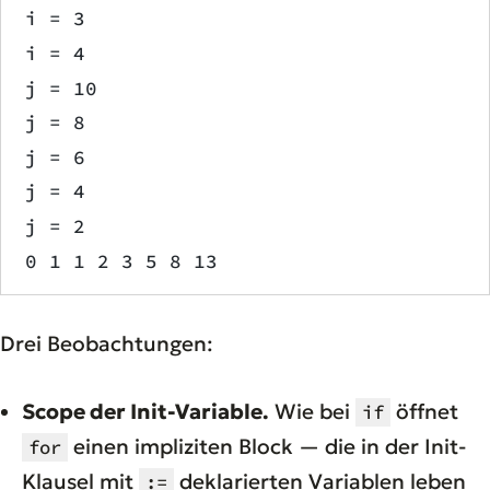
i = 3
i = 4
j = 10
j = 8
j = 6
j = 4
j = 2
0 1 1 2 3 5 8 13
Drei Beobachtungen:
Scope der Init-Variable.
Wie bei
öffnet
if
einen impliziten Block — die in der Init-
for
Klausel mit
deklarierten Variablen leben
:=