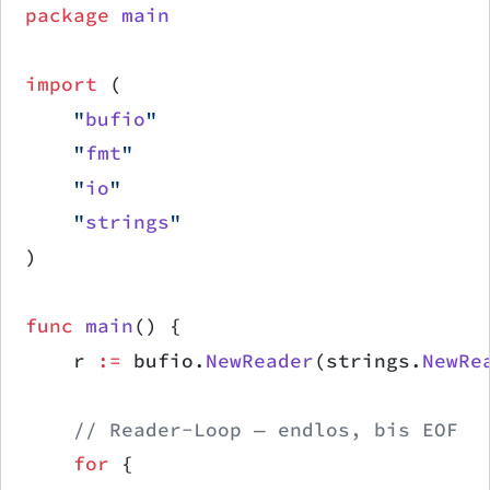
package
 main
import
 (
    "
bufio
"
    "
fmt
"
    "
io
"
    "
strings
"
)
func
 main
() {
    r 
:=
 bufio.
NewReader
(strings.
NewRe
    // Reader-Loop — endlos, bis EOF
    for
 {