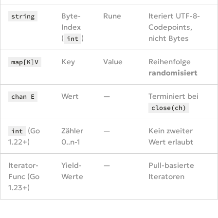
Byte-
Rune
Iteriert UTF-8-
string
Index
Codepoints,
(
)
nicht Bytes
int
Key
Value
Reihenfolge
map[K]V
randomisiert
Wert
—
Terminiert bei
chan E
close(ch)
(Go
Zähler
—
Kein zweiter
int
1.22+)
0..n-1
Wert erlaubt
Iterator-
Yield-
—
Pull-basierte
Func (Go
Werte
Iteratoren
1.23+)