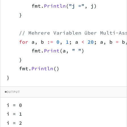
        fmt.
Println
(
"j ="
, j)
    }
    // Mehrere Variablen über Multi-As
    for
 a, b 
:=
 0
, 
1
; a 
<
 20
; a, b 
=
 b
        fmt.
Print
(a, 
" "
)
    }
    fmt.
Println
()
}
OUTPUT
i = 0
i = 1
i = 2