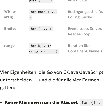
Index, C-Stil
post { ... }
While-
Bedingungsschleife,
for cond { ...
artig
Polling, Suche
}
Endlos
Event-Loop, Server,
for { ... }
Reader-Loop
range
Iteration über
for k, v :=
Container/Channels
range x { ... }
Vier Eigenheiten, die Go von C/Java/JavaScript
unterscheiden — und die für alle vier Formen
gelten:
Keine Klammern um die Klausel.
for (i :=