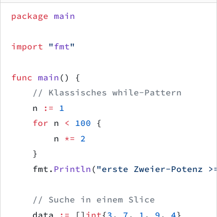
package
 main
import
 "
fmt
"
func
 main
() {
    // Klassisches while-Pattern
    n 
:=
 1
    for
 n 
<
 100
 {
        n 
*=
 2
    }
    fmt.
Println
(
"erste Zweier-Potenz >
    // Suche in einem Slice
    data 
:=
 []
int
{
3
, 
7
, 
1
, 
9
, 
4
}