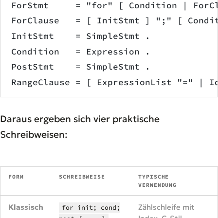
ForStmt     = "for" [ Condition | ForC
ForClause   = [ InitStmt ] ";" [ Condi
InitStmt    = SimpleStmt .
Condition   = Expression .
PostStmt    = SimpleStmt .
RangeClause = [ ExpressionList "=" | I
Daraus ergeben sich vier praktische
Schreibweisen:
FORM
SCHREIBWEISE
TYPISCHE
VERWENDUNG
Klassisch
Zählschleife mit
for init; cond;