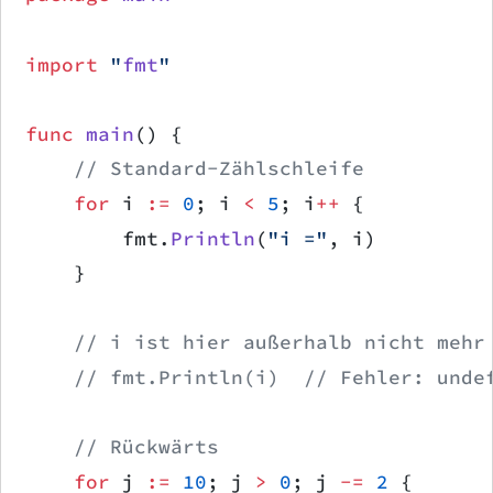
import
 "
fmt
"
func
 main
() {
    // Standard-Zählschleife
    for
 i 
:=
 0
; i 
<
 5
; i
++
 {
        fmt.
Println
(
"i ="
, i)
    }
    // i ist hier außerhalb nicht mehr
    // fmt.Println(i)  // Fehler: unde
    // Rückwärts
    for
 j 
:=
 10
; j 
>
 0
; j 
-=
 2
 {