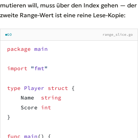
mutieren will, muss über den Index gehen — der
zweite Range-Wert ist eine reine Lese-Kopie:
GO
range_slice.go
package
 main
import
 "
fmt
"
type
 Player
 struct
 {
    Name  
string
    Score 
int
}
func
 main
() {