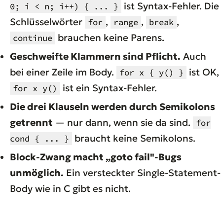
ist Syntax-Fehler. Die
0; i < n; i++) { ... }
Schlüsselwörter
,
,
,
for
range
break
brauchen keine Parens.
continue
Geschweifte Klammern sind Pflicht.
Auch
bei einer Zeile im Body.
ist OK,
for x { y() }
ist ein Syntax-Fehler.
for x y()
Die drei Klauseln werden durch Semikolons
getrennt
— nur dann, wenn sie da sind.
for
braucht keine Semikolons.
cond { ... }
Block-Zwang macht „goto fail"-Bugs
unmöglich.
Ein versteckter Single-Statement-
Body wie in C gibt es nicht.