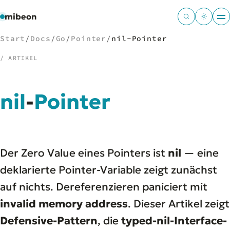
mibeon
Start
/
Docs
/
Go
/
Pointer
/
nil-Pointer
/ ARTIKEL
/
NAVIGATION
nil
-
Pointer
Start
01
MB
02
Projekte
03
Der Zero Value eines Pointers ist
nil
— eine
Leistungen
04
Docs
deklarierte Pointer-Variable zeigt zunächst
05
Tools
06
auf nichts. Dereferenzieren paniciert mit
Welten
07
invalid memory address
. Dieser Artikel zeigt
Defensive-Pattern
, die
typed-nil-Interface-