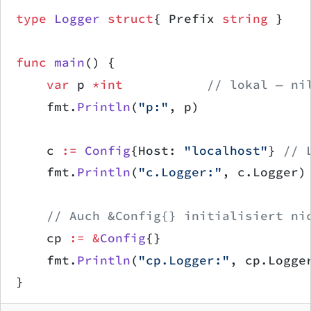
type
 Logger
 struct
{ Prefix 
string
 }
func
 main
() {
    var
 p 
*int
           // lokal — ni
    fmt.
Println
(
"p:"
, p)
    c 
:=
 Config
{Host: 
"localhost"
} 
// 
    fmt.
Println
(
"c.Logger:"
, c.Logger)
    // Auch &Config{} initialisiert ni
    cp 
:=
 &
Config
{}
    fmt.
Println
(
"cp.Logger:"
, cp.Logge
}