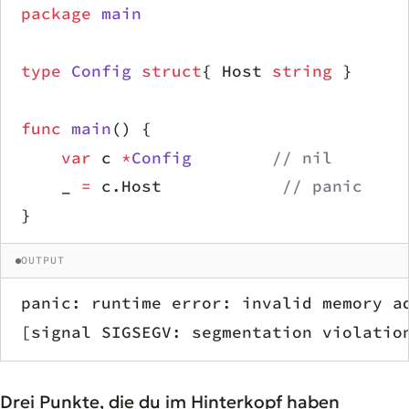
package
 main
type
 Config
 struct
{ Host 
string
 }
func
 main
() {
    var
 c 
*
Config
        // nil
    _ 
=
 c.Host            
// panic
}
OUTPUT
panic: runtime error: invalid memory a
[signal SIGSEGV: segmentation violatio
Drei Punkte, die du im Hinterkopf haben