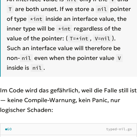
are both unset. If we store a
pointer
T
nil
of type
inside an interface value, the
*int
inner type will be
regardless of the
*int
value of the pointer: (
,
).
T=*int
V=nil
Such an interface value will therefore be
non-
even when the pointer value
nil
V
inside is
.
nil
Im Code wird das gefährlich, weil die Falle still ist
— keine Compile-Warnung, kein Panic, nur
logischer Schaden:
GO
typed-nil.go