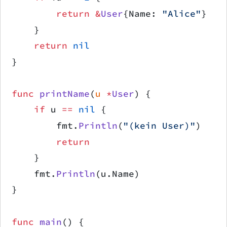
        return
 &
User
{Name: 
"Alice"
}
    }
    return
 nil
}
func
 printName
(
u
 *
User
) {
    if
 u 
==
 nil
 {
        fmt.
Println
(
"(kein User)"
)
        return
    }
    fmt.
Println
(u.Name)
}
func
 main
() {