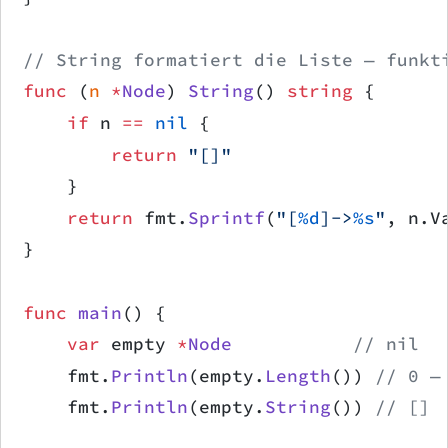
// String formatiert die Liste — funkt
func
 (
n 
*
Node
) 
String
() 
string
 {
    if
 n 
==
 nil
 {
        return
 "[]"
    }
    return
 fmt.
Sprintf
(
"[
%d
]->
%s
"
, n.V
}
func
 main
() {
    var
 empty 
*
Node
           // nil
    fmt.
Println
(empty.
Length
()) 
// 0 —
    fmt.
Println
(empty.
String
()) 
// []