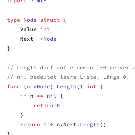
import
 "
fmt
"
type
 Node
 struct
 {
    Value 
int
    Next  
*
Node
}
// Length darf auf einem nil-Receiver 
// nil bedeutet leere Liste, Länge 0.
func
 (
n 
*
Node
) 
Length
() 
int
 {
    if
 n 
==
 nil
 {
        return
 0
    }
    return
 1
 +
 n.Next.
Length
()
}