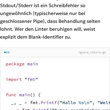
Stdout/Stderr ist ein Schreibfehler so
ungewöhnlich (typischerweise nur bei
geschlossener Pipe), dass Behandlung selten
lohnt. Wer den Linter beruhigen will, weist
explizit dem Blank-Identifier zu.
GO
ignore_return.go
package
 main
import
 "
fmt
"
func
 main
() {
	_, _ 
=
 fmt.
Printf
(
"Hallo 
%s\n
"
, 
"Wel