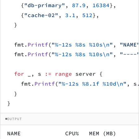
		{
"db-primary"
, 
87.9
, 
16384
},
		{
"cache-02"
, 
3.1
, 
512
},
	}
	fmt.
Printf
(
"
%-12s
 %8s
 %10s\n
"
, 
"NAME
	fmt.
Printf
(
"
%-12s
 %8s
 %10s\n
"
, 
"----
	for
 _, s 
:=
 range
 server {
		fmt.
Printf
(
"
%-12s
 %8.1f
 %10d\n
"
, s
	}
}
OUTPUT
NAME             CPU%   MEM (MB)