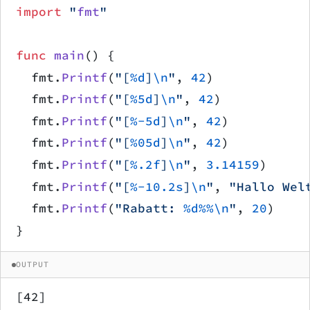
import
 "
fmt
"
func
 main
() {
	fmt.
Printf
(
"[
%d
]
\n
"
, 
42
)
	fmt.
Printf
(
"[
%5d
]
\n
"
, 
42
)
	fmt.
Printf
(
"[
%-5d
]
\n
"
, 
42
)
	fmt.
Printf
(
"[
%05d
]
\n
"
, 
42
)
	fmt.
Printf
(
"[
%.2f
]
\n
"
, 
3.14159
)
	fmt.
Printf
(
"[
%-10.2s
]
\n
"
, 
"Hallo Wel
	fmt.
Printf
(
"Rabatt: 
%d%%\n
"
, 
20
)
}
OUTPUT
[42]