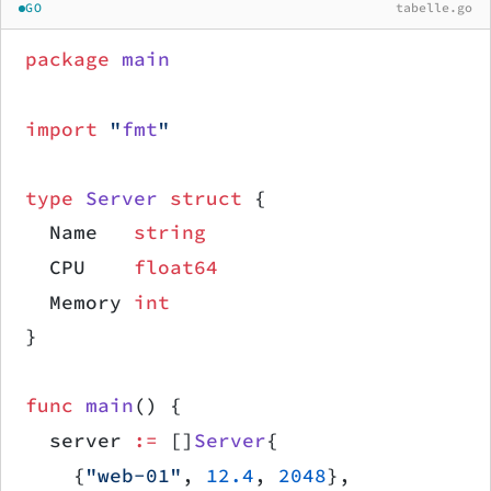
GO
tabelle.go
package
 main
import
 "
fmt
"
type
 Server
 struct
 {
	Name   
string
	CPU    
float64
	Memory 
int
}
func
 main
() {
	server 
:=
 []
Server
{
		{
"web-01"
, 
12.4
, 
2048
},