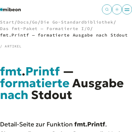
mibeon
Start
/
Docs
/
Go
/
Die Go-Standardbibliothek
/
Das fmt-Paket — Formatierte I/O
/
fmt.Printf — formatierte Ausgabe nach Stdout
/ ARTIKEL
/
NAVIGATION
Start
01
fmt
.
Printf
—
MB
02
formatierte
Ausgabe
Projekte
03
Leistungen
04
nach
Stdout
Docs
05
Tools
06
Welten
07
Detail-Seite zur Funktion
fmt.Printf
.