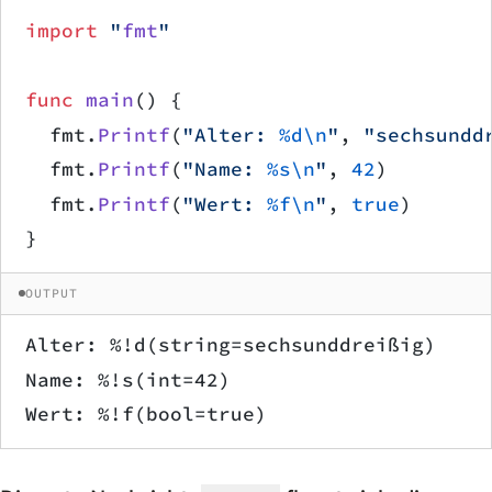
import
 "
fmt
"
func
 main
() {
	fmt.
Printf
(
"Alter: 
%d\n
"
, 
"sechsundd
	fmt.
Printf
(
"Name: 
%s\n
"
, 
42
)
	fmt.
Printf
(
"Wert: 
%f\n
"
, 
true
)
}
OUTPUT
Alter: %!d(string=sechsunddreißig)
Name: %!s(int=42)
Wert: %!f(bool=true)