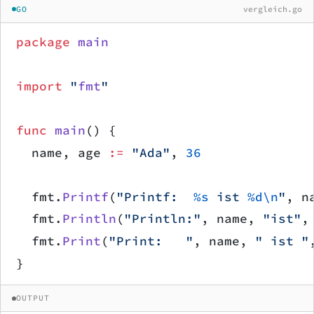
GO
vergleich.go
package
 main
import
 "
fmt
"
func
 main
() {
	name, age 
:=
 "Ada"
, 
36
	fmt.
Printf
(
"Printf:  
%s
 ist 
%d\n
"
, n
	fmt.
Println
(
"Println:"
, name, 
"ist"
,
	fmt.
Print
(
"Print:   "
, name, 
" ist "
}
OUTPUT