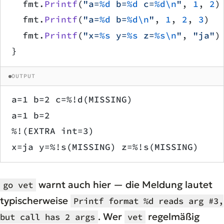
	fmt.
Printf
(
"a=
%d
 b=
%d
 c=
%d\n
"
, 
1
, 
2
)
	fmt.
Printf
(
"a=
%d
 b=
%d\n
"
, 
1
, 
2
, 
3
)
	fmt.
Printf
(
"x=
%s
 y=
%s
 z=
%s\n
"
, 
"ja"
)
}
OUTPUT
a=1 b=2 c=%!d(MISSING)
a=1 b=2
%!(EXTRA int=3)
x=ja y=%!s(MISSING) z=%!s(MISSING)
warnt auch hier — die Meldung lautet
go vet
typischerweise
Printf format %d reads arg #3,
. Wer
regelmäßig
but call has 2 args
vet