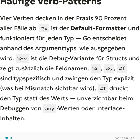
Häufige Verb-Patterns
Vier Verben decken in der Praxis 90 Prozent
aller Fälle ab.
ist der
Default-Formatter
und
%v
funktioniert für jeden Typ — Go entscheidet
anhand des Argumenttyps, wie ausgegeben
wird.
ist die Debug-Variante für Structs und
%+v
zeigt zusätzlich die Feldnamen.
,
,
%d
%s
%f
sind typspezifisch und zwingen den Typ explizit
(was bei Mismatch sichtbar wird).
druckt
%T
den Typ statt des Werts — unverzichtbar beim
Debuggen von
-Werten oder Interface-
any
Inhalten.
GO
verben.go