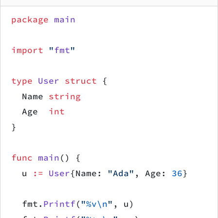
package
 main
import
 "
fmt
"
type
 User
 struct
 {
	Name 
string
	Age  
int
}
func
 main
() {
	u 
:=
 User
{Name: 
"Ada"
, Age: 
36
}
	fmt.
Printf
(
"
%v\n
"
, u)