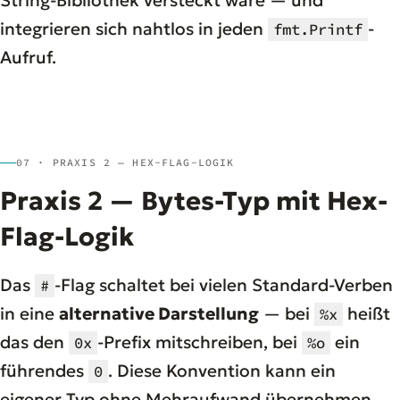
integrieren sich nahtlos in jeden
-
fmt.Printf
Aufruf.
07 · PRAXIS 2 — HEX-FLAG-LOGIK
Praxis 2 — Bytes-Typ mit Hex-
Flag-Logik
Das
-Flag schaltet bei vielen Standard-Verben
#
in eine
alternative Darstellung
— bei
heißt
%x
das den
-Prefix mitschreiben, bei
ein
0x
%o
führendes
. Diese Konvention kann ein
0
eigener Typ ohne Mehraufwand übernehmen,