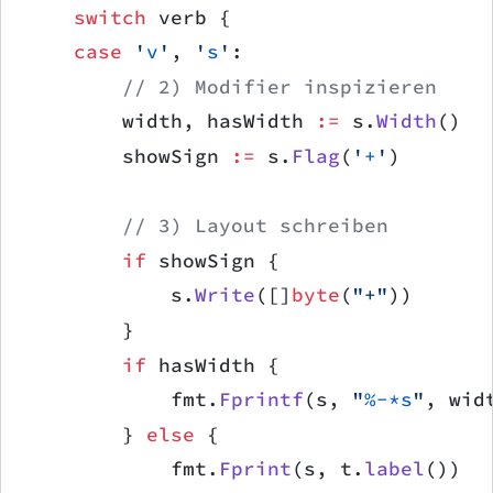
    switch
 verb {
    case
 '
v
'
, 
'
s
'
:
        // 2) Modifier inspizieren
        width, hasWidth 
:=
 s.
Width
()
        showSign 
:=
 s.
Flag
(
'
+
'
)
        // 3) Layout schreiben
        if
 showSign {
            s.
Write
([]
byte
(
"+"
))
        }
        if
 hasWidth {
            fmt.
Fprintf
(s, 
"
%-*s
"
, wid
        } 
else
 {
            fmt.
Fprint
(s, t.
label
())