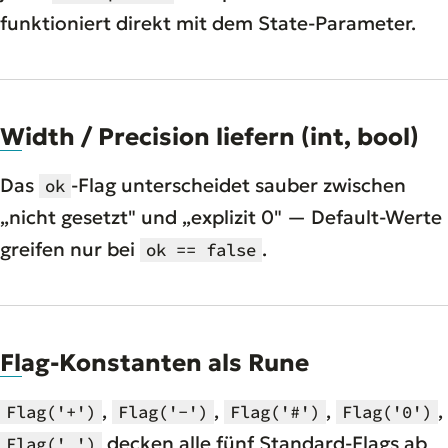
funktioniert direkt mit dem State-Parameter.
Width / Precision liefern (int, bool)
Das
-Flag unterscheidet sauber zwischen
ok
„nicht gesetzt" und „explizit 0" — Default-Werte
greifen nur bei
.
ok == false
Flag-Konstanten als Rune
,
,
,
,
Flag('+')
Flag('-')
Flag('#')
Flag('0')
decken alle fünf Standard-Flags ab
Flag(' ')