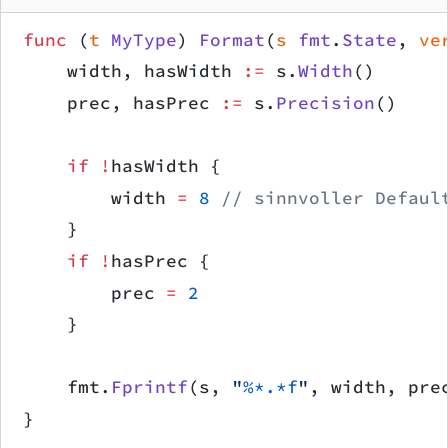
func
 (
t 
MyType
) 
Format
(
s
 fmt
.
State
, 
ve
    width, hasWidth 
:=
 s.
Width
()
    prec, hasPrec 
:=
 s.
Precision
()
    if
 !
hasWidth {
        width 
=
 8
 // sinnvoller Defaul
    }
    if
 !
hasPrec {
        prec 
=
 2
    }
    fmt.
Fprintf
(s, 
"
%*.*f
"
, width, pre
}