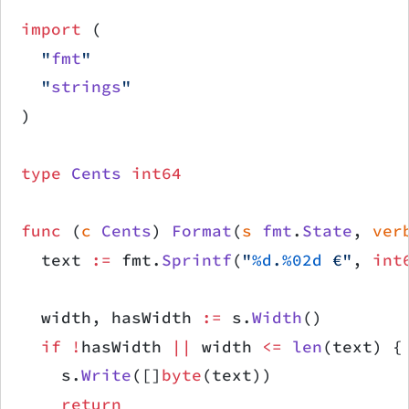
import
 (
	"
fmt
"
	"
strings
"
)
type
 Cents
 int64
func
 (
c 
Cents
) 
Format
(
s
 fmt
.
State
, 
ver
	text 
:=
 fmt.
Sprintf
(
"
%d
.
%02d
 €"
, 
int
	width, hasWidth 
:=
 s.
Width
()
	if
 !
hasWidth 
||
 width 
<=
 len
(text) {
		s.
Write
([]
byte
(text))
		return