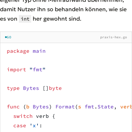
damit Nutzer ihn so behandeln können, wie sie
es von
her gewohnt sind.
int
GO
praxis-hex.go
package
 main
import
 "
fmt
"
type
 Bytes
 []
byte
func
 (
b 
Bytes
) 
Format
(
s
 fmt
.
State
, 
ver
	switch
 verb {
	case
 '
x
'
: