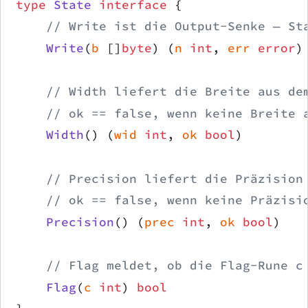
type
 State
 interface
 {
    // Write ist die Output-Senke — St
    Write
(
b
 []
byte
) (
n
 int
, 
err
 error
)
    // Width liefert die Breite aus de
    // ok == false, wenn keine Breite 
    Width
() (
wid
 int
, 
ok
 bool
)
    // Precision liefert die Präzision
    // ok == false, wenn keine Präzisi
    Precision
() (
prec
 int
, 
ok
 bool
)
    // Flag meldet, ob die Flag-Rune c
    Flag
(
c
 int
) 
bool