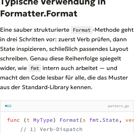
Typische Verwendung in
Formatter.Format
Eine sauber strukturierte
-Methode geht
Format
in drei Schritten vor: zuerst Verb prüfen, dann
State inspizieren, schließlich passendes Layout
schreiben. Genau diese Reihenfolge spiegelt
wider, wie
intern auch arbeitet — und
fmt
macht den Code lesbar für alle, die das Muster
aus der Standard-Library kennen.
GO
pattern.go
func
 (
t 
MyType
) 
Format
(
s
 fmt
.
State
, 
ve
    // 1) Verb-Dispatch