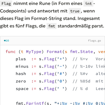
nimmt eine Rune (in Form eines
-
Flag
int
Codepoints) und antwortet mit
, wenn
true
dieses Flag im Format-String stand. Insgesamt
gibt es fünf Flags, die
standardmäßig parst.
fmt
GO
flags.go
func
 (
t 
MyType
) 
Format
(
s
 fmt
.
State
, 
ve
    plus  
:=
 s.
Flag
(
'
+
'
)  
// %+v   Vor
    minus 
:=
 s.
Flag
(
'
-
'
)  
// %-10v lin
    hash  
:=
 s.
Flag
(
'
#
'
)  
// %#v   alt
    zero  
:=
 s.
Flag
(
'
0
'
)  
// %05d  mit
    space 
:=
 s.
Flag
(
'
 '
)  
// % d   Lee
    fmt.
Fprintf
(s, 
"+:
%v
 -:
%v
 #:
%v
 0:
%