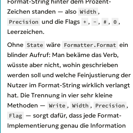
Format-String hinter dem Prozent-
Zeichen standen — also
,
Width
und die Flags
,
,
,
,
Precision
+
-
#
0
Leerzeichen.
Ohne
wäre
ein
State
Formatter.Format
blinder Aufruf: Man bekäme das Verb,
wüsste aber nicht, wohin geschrieben
werden soll und welche Feinjustierung der
Nutzer im Format-String wirklich verlangt
hat. Die Trennung in vier sehr kleine
Methoden —
,
,
,
Write
Width
Precision
— sorgt dafür, dass jede Format-
Flag
Implementierung genau die Information