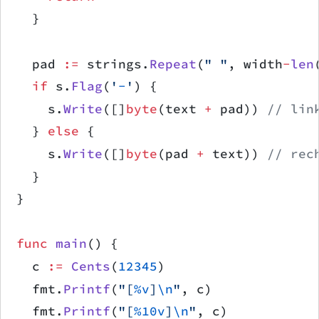
	}
	pad 
:=
 strings.
Repeat
(
" "
, width
-
len
	if
 s.
Flag
(
'
-
'
) {
		s.
Write
([]
byte
(text 
+
 pad)) 
// lin
	} 
else
 {
		s.
Write
([]
byte
(pad 
+
 text)) 
// rec
	}
}
func
 main
() {
	c 
:=
 Cents
(
12345
)
	fmt.
Printf
(
"[
%v
]
\n
"
, c)
	fmt.
Printf
(
"[
%10v
]
\n
"
, c)