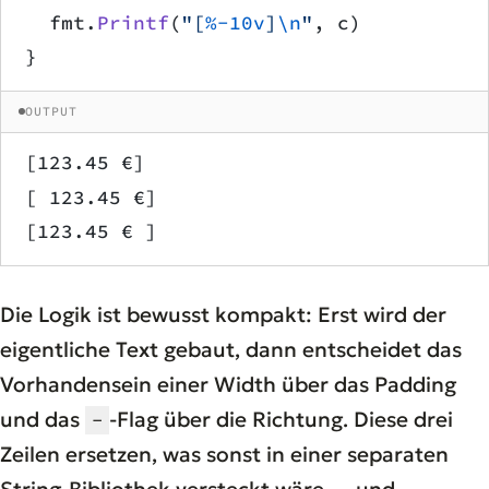
	fmt.
Printf
(
"[
%-10v
]
\n
"
, c)
}
OUTPUT
[123.45 €]
[ 123.45 €]
[123.45 € ]
Die Logik ist bewusst kompakt: Erst wird der
eigentliche Text gebaut, dann entscheidet das
Vorhandensein einer Width über das Padding
und das
-Flag über die Richtung. Diese drei
-
Zeilen ersetzen, was sonst in einer separaten
String-Bibliothek versteckt wäre — und