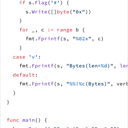
		if
 s.
Flag
(
'
#
'
) {
			s.
Write
([]
byte
(
"0x"
))
		}
		for
 _, c 
:=
 range
 b {
			fmt.
Fprintf
(s, 
"
%02x
"
, c)
		}
	case
 '
v
'
:
		fmt.
Fprintf
(s, 
"Bytes(len=
%d
)"
, 
le
	default
:
		fmt.
Fprintf
(s, 
"
%%
!
%c
(Bytes)"
, ver
	}
}
func
 main
() {