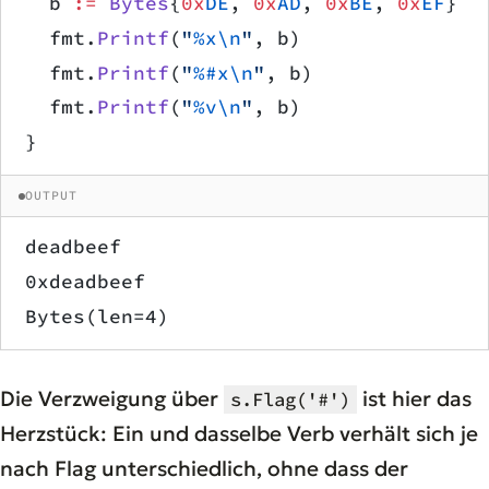
	b 
:=
 Bytes
{
0x
DE
, 
0x
AD
, 
0x
BE
, 
0x
EF
}
	fmt.
Printf
(
"
%x\n
"
, b)
	fmt.
Printf
(
"
%#x\n
"
, b)
	fmt.
Printf
(
"
%v\n
"
, b)
}
OUTPUT
deadbeef
0xdeadbeef
Bytes(len=4)
Die Verzweigung über
ist hier das
s.Flag('#')
Herzstück: Ein und dasselbe Verb verhält sich je
nach Flag unterschiedlich, ohne dass der