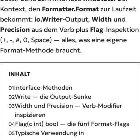
Kontext, den
Formatter.Format
zur Laufzeit
bekommt:
io.Writer
-Output,
Width
und
Precision
aus dem Verb plus
Flag
-Inspektion
(+, -, #, 0, Space) — alles, was eine eigene
Format-Methode braucht.
INHALT
Interface-Methoden
Write — die Output-Senke
Width und Precision — Verb-Modifier
inspizieren
Flag(c int) bool — die fünf Format-Flags
Typische Verwendung in