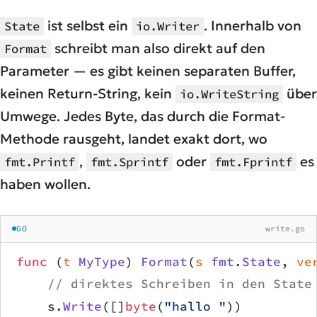
ist selbst ein
. Innerhalb von
State
io.Writer
schreibt man also direkt auf den
Format
Parameter — es gibt keinen separaten Buffer,
keinen Return-String, kein
über
io.WriteString
Umwege. Jedes Byte, das durch die Format-
Methode rausgeht, landet exakt dort, wo
,
oder
es
fmt.Printf
fmt.Sprintf
fmt.Fprintf
haben wollen.
GO
write.go
func
 (
t 
MyType
) 
Format
(
s
 fmt
.
State
, 
ve
    // direktes Schreiben in den State
    s.
Write
([]
byte
(
"hallo "
))