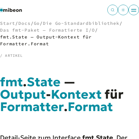
mibeon
Start
/
Docs
/
Go
/
Die Go-Standardbibliothek
/
Das fmt-Paket — Formatierte I/O
/
fmt.State — Output-Kontext für
Formatter.Format
/
NAVIGATION
/ ARTIKEL
Start
01
MB
fmt
.
State
—
02
Projekte
03
Output
-
Kontext
für
Leistungen
04
Docs
Formatter
05
.
Format
Tools
06
Welten
07
Detail-Seite zum Interface
fmt.State
. Der