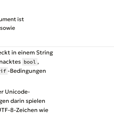
ument ist
 sowie
eckt in einem String
 nacktes
,
bool
-Bedingungen
if
er Unicode-
en darin spielen
UTF-8-Zeichen wie