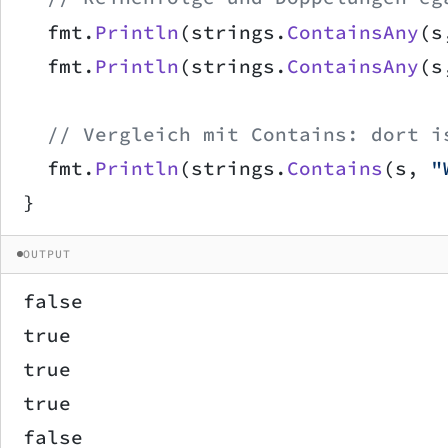
	fmt.
Println
(strings.
ContainsAny
(s
	fmt.
Println
(strings.
ContainsAny
(s
	// Vergleich mit Contains: dort i
	fmt.
Println
(strings.
Contains
(s, 
"
}
OUTPUT
false
true
true
true
false