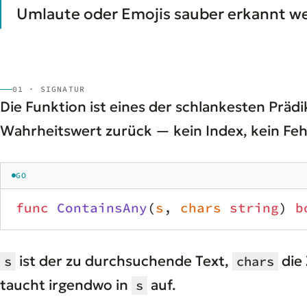
Umlaute oder Emojis sauber erkannt w
01 · SIGNATUR
Die Funktion ist eines der schlankesten Präd
Wahrheitswert zurück — kein Index, kein Fehl
GO
func
 ContainsAny
(
s
, 
chars
 string
) 
b
ist der zu durchsuchende Text,
die
s
chars
taucht irgendwo in
auf.
s