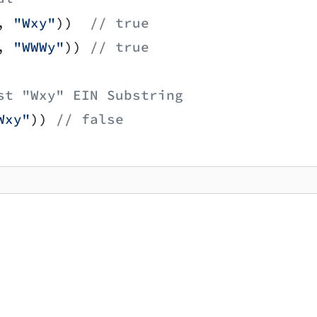
, 
"Wxy"
))  
// true
, 
"WWWy"
)) 
// true
st "Wxy" EIN Substring
Wxy"
)) 
// false