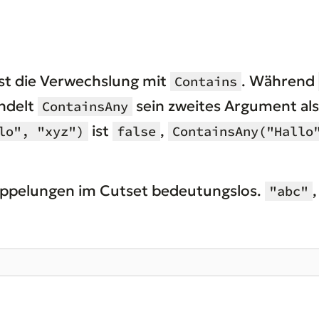
st die Verwechslung mit
. Während
Contains
ndelt
sein zweites Argument al
ContainsAny
ist
,
lo", "xyz")
false
ContainsAny("Hallo
oppelungen im Cutset bedeutungslos.
"abc"