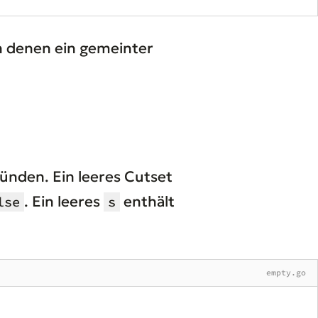
in denen ein gemeinter
ründen. Ein leeres Cutset
. Ein leeres
enthält
lse
s
empty.go