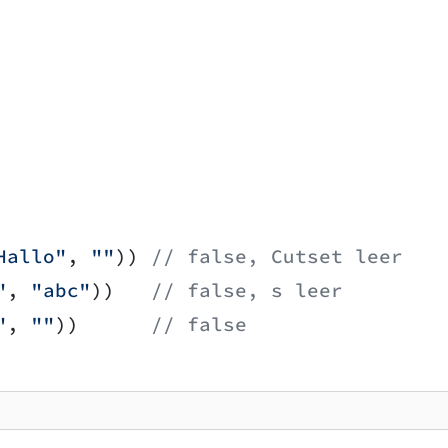
Hallo"
, 
""
)) 
// false, Cutset leer
"
, 
"abc"
))   
// false, s leer
"
, 
""
))      
// false