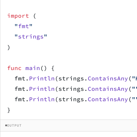
import
 (
	"
fmt
"
	"
strings
"
)
func
 main
() {
	fmt.
Println
(strings.
ContainsAny
(
"
	fmt.
Println
(strings.
ContainsAny
(
"
	fmt.
Println
(strings.
ContainsAny
(
"
}
OUTPUT