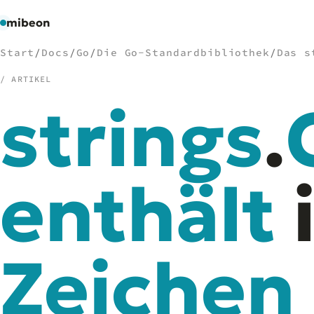
mibeon
Start
/
Docs
/
Go
/
Die Go-Standardbibliothek
/
Das s
/ ARTIKEL
strings
.
/
NAVIGATION
Start
01
MB
enthält
02
Projekte
03
Leistungen
04
Docs
05
Tools
06
Zeichen
Welten
07