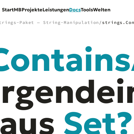
Start
MB
Projekte
Leistungen
Docs
Tools
Welten
trings-Paket — String-Manipulation
/
strings.Co
Contain
irgendei
aus
Set?