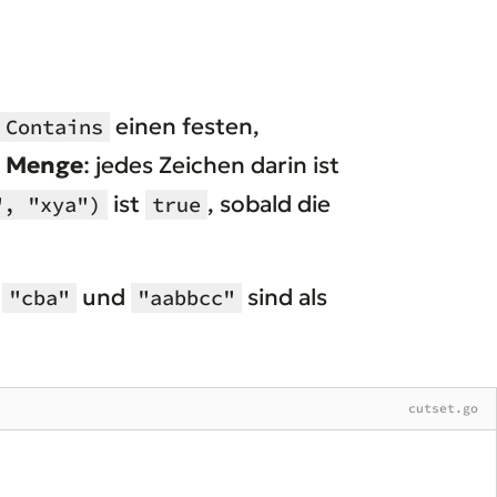
einen festen,
Contains
s
Menge
: jedes Zeichen darin ist
ist
, sobald die
", "xya")
true
,
und
sind als
"cba"
"aabbcc"
cutset.go