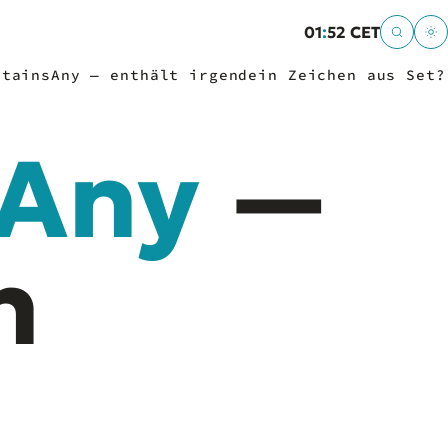
01
:
52 CET
ntainsAny — enthält irgendein Zeichen aus Set?
sAny
—
n