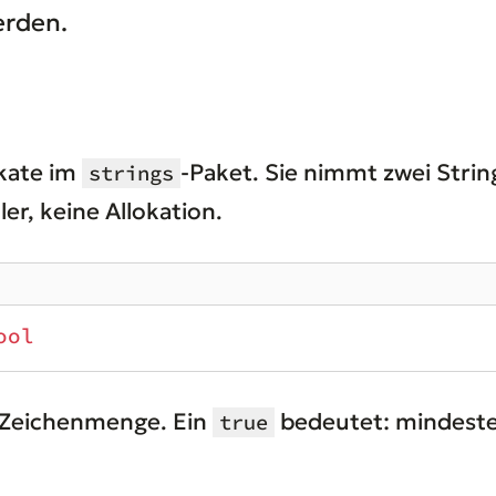
erden.
ikate im
-Paket. Sie nimmt zwei Stri
strings
er, keine Allokation.
ool
 Zeichenmenge. Ein
bedeutet: mindeste
true