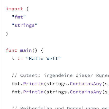
import
 (
	"
fmt
"
	"
strings
"
)
func
 main
() {
	s 
:=
 "Hallo Welt"
	// Cutset: irgendeine dieser Rune
	fmt.
Println
(strings.
ContainsAny
(s
	fmt.
Println
(strings.
ContainsAny
(s
	// Reihenfolge und Doppelungen eg