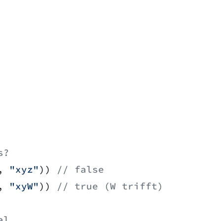
s?
, 
"xyz"
)) 
// false
, 
"xyW"
)) 
// true (W trifft)
al