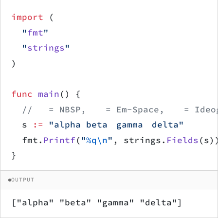
import
 (
	"
fmt
"
	"
strings
"
)
func
 main
() {
	//   = NBSP,   = Em-Space, 　 = Ideo
	s 
:=
 "alpha beta gamma　delta"
	fmt.
Printf
(
"
%q\n
"
, strings.
Fields
(s)
}
OUTPUT
["alpha" "beta" "gamma" "delta"]