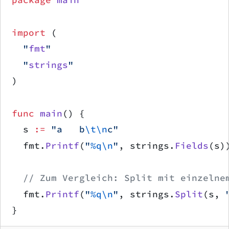
package
 main
import
 (
	"
fmt
"
	"
strings
"
)
func
 main
() {
	s 
:=
 "a   b
\t\n
c"
	fmt.
Printf
(
"
%q\n
"
, strings.
Fields
(s)
	// Zum Vergleich: Split mit einzelne
	fmt.
Printf
(
"
%q\n
"
, strings.
Split
(s, 
}