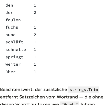
den        1
der        2
faulen     1
fuchs      1
hund       2
schläft    1
schnelle   1
springt    1
weiter     1
über       1
Beachtenswert: der zusätzliche
strings.Trim
entfernt Satzzeichen vom Wortrand — die ohne
diesen Schritt zu Token wie
führen
"Hund."