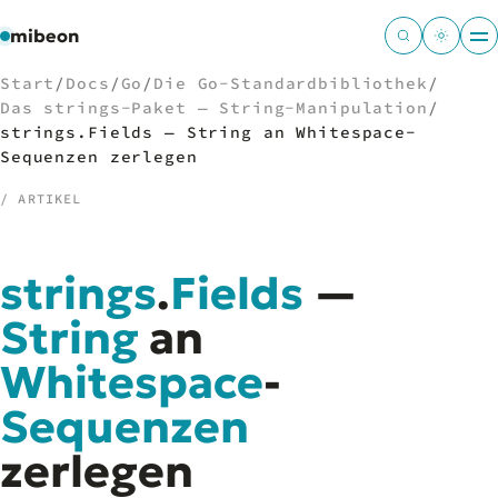
mibeon
Start
/
Docs
/
Go
/
Die Go-Standardbibliothek
/
Das strings-Paket — String-Manipulation
/
strings.Fields — String an Whitespace-
Sequenzen zerlegen
/
NAVIGATION
/ ARTIKEL
Start
01
MB
strings
.
Fields
—
02
Projekte
03
String
an
Leistungen
04
Docs
Whitespace
05
-
Tools
06
Sequenzen
Welten
07
zerlegen