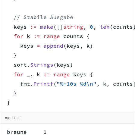
	// Stabile Ausgabe
	keys 
:=
 make
([]
string
, 
0
, 
len
(counts
	for
 k 
:=
 range
 counts {
		keys 
=
 append
(keys, k)
	}
	sort.
Strings
(keys)
	for
 _, k 
:=
 range
 keys {
		fmt.
Printf
(
"
%-10s
 %d\n
"
, k, counts
	}
}
OUTPUT
braune     1