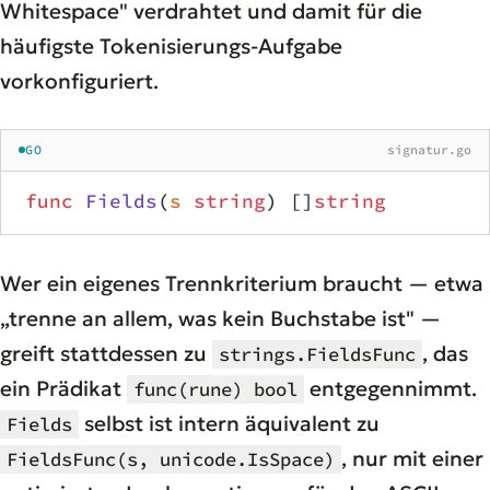
Whitespace" verdrahtet und damit für die
häufigste Tokenisierungs-Aufgabe
vorkonfiguriert.
GO
signatur.go
func
 Fields
(
s
 string
) []
string
Wer ein eigenes Trennkriterium braucht — etwa
„trenne an allem, was kein Buchstabe ist" —
greift stattdessen zu
, das
strings.FieldsFunc
ein Prädikat
entgegennimmt.
func(rune) bool
selbst ist intern äquivalent zu
Fields
, nur mit einer
FieldsFunc(s, unicode.IsSpace)