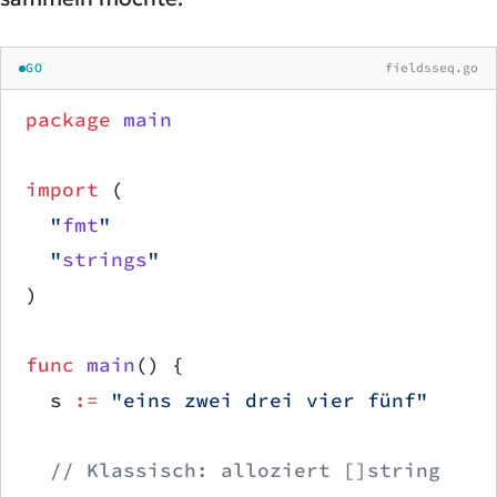
GO
fieldsseq.go
package
 main
import
 (
	"
fmt
"
	"
strings
"
)
func
 main
() {
	s 
:=
 "eins zwei drei vier fünf"
	// Klassisch: alloziert []string