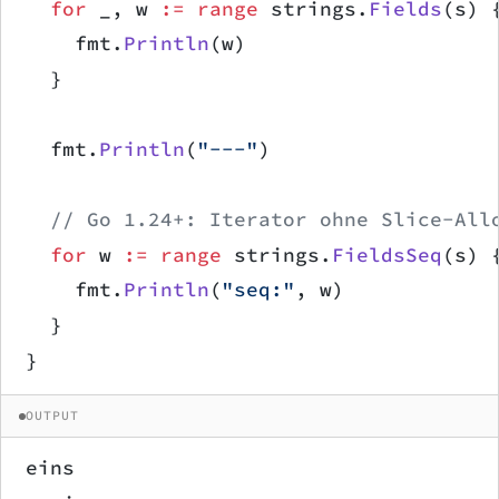
	for
 _, w 
:=
 range
 strings.
Fields
(s) 
		fmt.
Println
(w)
	}
	fmt.
Println
(
"---"
)
	// Go 1.24+: Iterator ohne Slice-All
	for
 w 
:=
 range
 strings.
FieldsSeq
(s) 
		fmt.
Println
(
"seq:"
, w)
	}
}
OUTPUT
eins