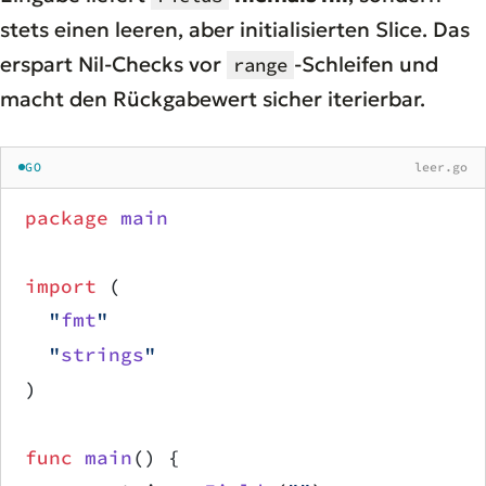
stets einen leeren, aber initialisierten Slice. Das
erspart Nil-Checks vor
-Schleifen und
range
macht den Rückgabewert sicher iterierbar.
GO
leer.go
package
 main
import
 (
	"
fmt
"
	"
strings
"
)
func
 main
() {