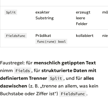
exakter
erzeugt
mö
Split
Substring
leere
Felder
Prädikat
kollabiert
nie
FieldsFunc
func(rune) bool
Faustregel: für
menschlich getippten Text
nimm
, für
strukturierte Daten mit
Fields
definiertem Trenner
, und für
alles
Split
dazwischen
(z. B. „trenne an allem, was kein
Buchstabe oder Ziffer ist")
.
FieldsFunc