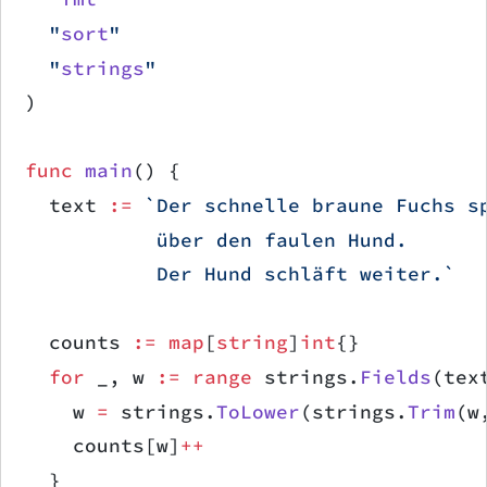
	"
sort
"
	"
strings
"
)
func
 main
() {
	text 
:=
 `Der schnelle braune Fuchs s
	         über den faulen Hund.
	         Der Hund schläft weiter.`
	counts 
:=
 map
[
string
]
int
{}
	for
 _, w 
:=
 range
 strings.
Fields
(tex
		w 
=
 strings.
ToLower
(strings.
Trim
(w
		counts[w]
++
	}