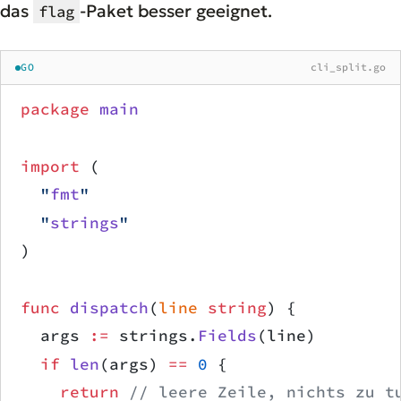
das
-Paket besser geeignet.
flag
GO
cli_split.go
package
 main
import
 (
	"
fmt
"
	"
strings
"
)
func
 dispatch
(
line
 string
) {
	args 
:=
 strings.
Fields
(line)
	if
 len
(args) 
==
 0
 {
		return
 // leere Zeile, nichts zu t