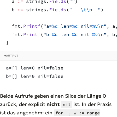
	a 
:=
 strings.
Fields
(
""
)
	b 
:=
 strings.
Fields
(
"   
\t\n
  "
)
	fmt.
Printf
(
"a=
%q
 len=
%d
 nil=
%v\n
"
, a
	fmt.
Printf
(
"b=
%q
 len=
%d
 nil=
%v\n
"
, b
}
OUTPUT
a=[] len=0 nil=false
b=[] len=0 nil=false
Beide Aufrufe geben einen Slice der Länge 0
zurück, der explizit
nicht
ist. In der Praxis
nil
ist das angenehm: ein
for _, w := range