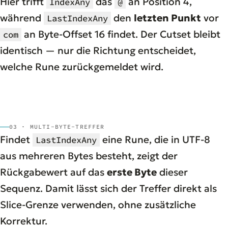
Hier trifft
das
an Position 4,
IndexAny
@
während
den
letzten Punkt
vor
LastIndexAny
an Byte-Offset 16 findet. Der Cutset bleibt
com
identisch — nur die Richtung entscheidet,
welche Rune zurückgemeldet wird.
03 · MULTI-BYTE-TREFFER
Findet
eine Rune, die in UTF-8
LastIndexAny
aus mehreren Bytes besteht, zeigt der
Rückgabewert auf das
erste Byte
dieser
Sequenz. Damit lässt sich der Treffer direkt als
Slice-Grenze verwenden, ohne zusätzliche
Korrektur.