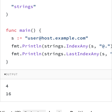
	"
strings
"
)
func
 main
() {
	s 
:=
 "user@host.example.com"
	fmt.
Println
(strings.
IndexAny
(s, 
"@."
	fmt.
Println
(strings.
LastIndexAny
(s, 
}
OUTPUT
4
16