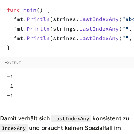
func
 main
() {
	fmt.
Println
(strings.
LastIndexAny
(
"ab
	fmt.
Println
(strings.
LastIndexAny
(
""
,
	fmt.
Println
(strings.
LastIndexAny
(
""
,
}
OUTPUT
-1
-1
-1
Damit verhält sich
konsistent zu
LastIndexAny
und braucht keinen Spezialfall im
IndexAny