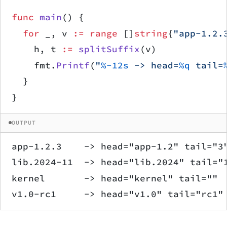
func
 main
() {
	for
 _, v 
:=
 range
 []
string
{
"app-1.2.
		h, t 
:=
 splitSuffix
(v)
		fmt.
Printf
(
"
%-12s
 -> head=
%q
 tail=
	}
}
OUTPUT
app-1.2.3    -> head="app-1.2" tail="3
lib.2024-11  -> head="lib.2024" tail="
kernel       -> head="kernel" tail=""
v1.0-rc1     -> head="v1.0" tail="rc1"