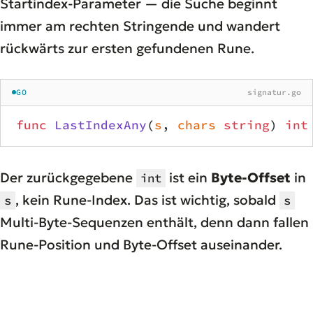
Startindex-Parameter — die Suche beginnt
immer am rechten Stringende und wandert
rückwärts zur ersten gefundenen Rune.
GO
signatur.go
func
 LastIndexAny
(
s
, 
chars
 string
) 
int
Der zurückgegebene
ist ein
Byte-Offset
in
int
, kein Rune-Index. Das ist wichtig, sobald
s
s
Multi-Byte-Sequenzen enthält, denn dann fallen
Rune-Position und Byte-Offset auseinander.