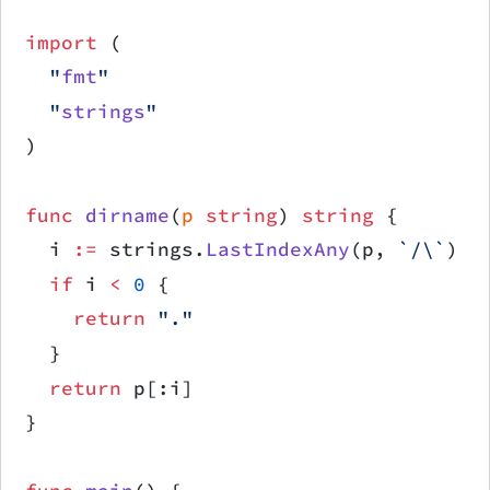
import
 (
	"
fmt
"
	"
strings
"
)
func
 dirname
(
p
 string
) 
string
 {
	i 
:=
 strings.
LastIndexAny
(p, 
`/\`
)
	if
 i 
<
 0
 {
		return
 "."
	}
	return
 p[:i]
}