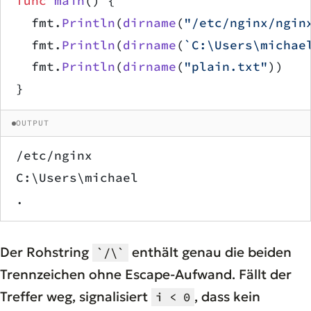
func
 main
() {
	fmt.
Println
(
dirname
(
"/etc/nginx/ngin
	fmt.
Println
(
dirname
(
`C:\Users\michae
	fmt.
Println
(
dirname
(
"plain.txt"
))
}
OUTPUT
/etc/nginx
C:\Users\michael
.
Der Rohstring
enthält genau die beiden
`/\`
Trennzeichen ohne Escape-Aufwand. Fällt der
Treffer weg, signalisiert
, dass kein
i < 0