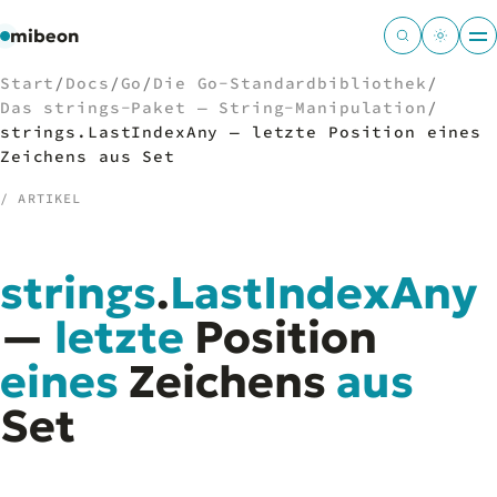
mibeon
Start
/
Docs
/
Go
/
Die Go-Standardbibliothek
/
Das strings-Paket — String-Manipulation
/
strings.LastIndexAny — letzte Position eines
Zeichens aus Set
/
NAVIGATION
/ ARTIKEL
Start
01
MB
strings
.
LastIndexAny
02
Projekte
03
—
letzte
Position
Leistungen
04
Docs
eines
05
Zeichens
aus
Tools
06
Set
Welten
07