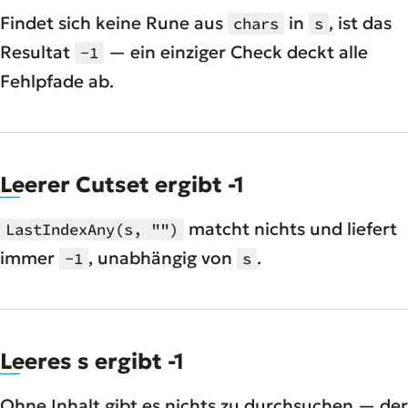
Findet sich keine Rune aus
in
, ist das
chars
s
Resultat
— ein einziger Check deckt alle
-1
Fehlpfade ab.
Leerer Cutset ergibt -1
matcht nichts und liefert
LastIndexAny(s, "")
immer
, unabhängig von
.
-1
s
Leeres s ergibt -1
Ohne Inhalt gibt es nichts zu durchsuchen — der