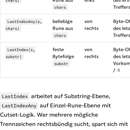
chars)
Treffers
chars
beliebige
von
Byte-Of
LastIndexAny(s,
Rune aus
rechts
des let
chars)
Treffers
chars
feste
von
Byte-Of
LastIndex(s,
Bytefolge
rechts
des let
substr)
Vorko
substr
/ -1
arbeitet auf Substring-Ebene,
LastIndex
auf Einzel-Rune-Ebene mit
LastIndexAny
Cutset-Logik. Wer mehrere mögliche
Trennzeichen rechtsbündig sucht, spart sich mit