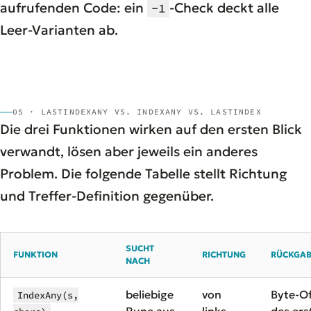
aufrufenden Code: ein
-Check deckt alle
-1
Leer-Varianten ab.
05 · LASTINDEXANY VS. INDEXANY VS. LASTINDEX
Die drei Funktionen wirken auf den ersten Blick
verwandt, lösen aber jeweils ein anderes
Problem. Die folgende Tabelle stellt Richtung
und Treffer-Definition gegenüber.
SUCHT
FUNKTION
RICHTUNG
RÜCKGA
NACH
beliebige
von
Byte-Of
IndexAny(s,
Rune aus
links
des ers