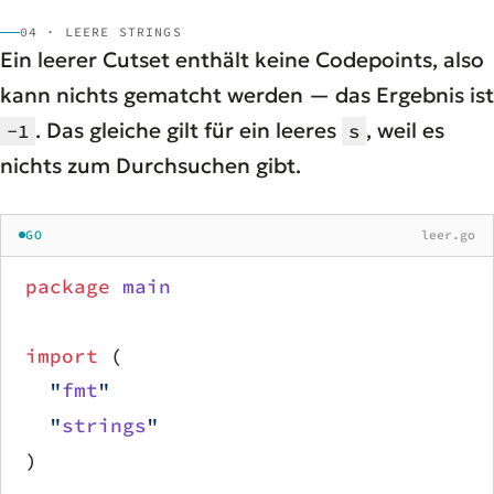
04 · LEERE STRINGS
Ein leerer Cutset enthält keine Codepoints, also
kann nichts gematcht werden — das Ergebnis ist
. Das gleiche gilt für ein leeres
, weil es
-1
s
nichts zum Durchsuchen gibt.
GO
leer.go
package
 main
import
 (
	"
fmt
"
	"
strings
"
)