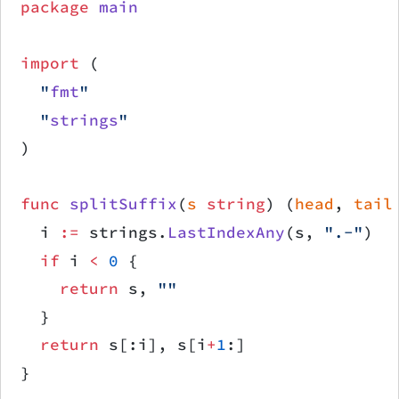
package
 main
import
 (
	"
fmt
"
	"
strings
"
)
func
 splitSuffix
(
s
 string
) (
head
, 
tail
	i 
:=
 strings.
LastIndexAny
(s, 
".-"
)
	if
 i 
<
 0
 {
		return
 s, 
""
	}
	return
 s[:i], s[i
+
1
:]
}