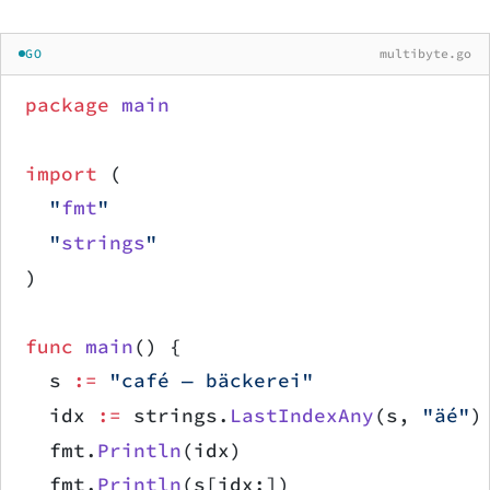
GO
multibyte.go
package
 main
import
 (
	"
fmt
"
	"
strings
"
)
func
 main
() {
	s 
:=
 "café — bäckerei"
	idx 
:=
 strings.
LastIndexAny
(s, 
"äé"
)
	fmt.
Println
(idx)
	fmt.
Println
(s[idx:])