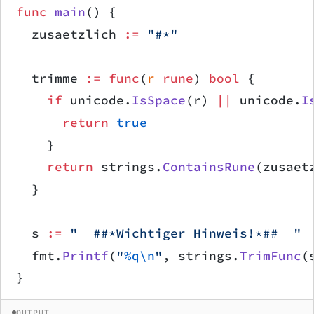
func
 main
() {
	zusaetzlich 
:=
 "#*"
	trimme 
:=
 func
(
r
 rune
) 
bool
 {
		if
 unicode.
IsSpace
(r) 
||
 unicode.
I
			return
 true
		}
		return
 strings.
ContainsRune
(zusaet
	}
	s 
:=
 "  ##*Wichtiger Hinweis!*##  "
	fmt.
Printf
(
"
%q\n
"
, strings.
TrimFunc
(
}
OUTPUT