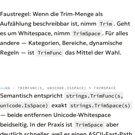
Faustregel: Wenn die Trim-Menge als
Aufzählung beschreibbar ist, nimm
. Geht
Trim
es um Whitespace, nimm
. Für alles
TrimSpace
andere — Kategorien, Bereiche, dynamische
Regeln — ist
das Mittel der Wahl.
TrimFunc
06 · TRIMFUNC(S, UNICODE.ISSPACE) ≈ TRIMSPACE
Semantisch entspricht
strings.TrimFunc(s,
exakt
unicode.IsSpace)
strings.TrimSpace(s)
— beide entfernen Unicode-Whitespace
beidseitig. In der Praxis ist
aber
TrimSpace
deutlich schneller, weil es einen ASCII-Fast-Path