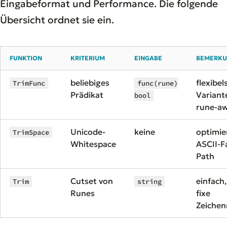
Eingabeformat und Performance. Die folgende
Übersicht ordnet sie ein.
FUNKTION
KRITERIUM
EINGABE
BEMERK
beliebiges
flexibel
TrimFunc
func(rune)
Prädikat
Variant
bool
rune-a
Unicode-
keine
optimie
TrimSpace
Whitespace
ASCII-F
Path
Cutset von
einfach
Trim
string
Runes
fixe
Zeiche