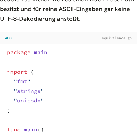
besitzt und für reine ASCII-Eingaben gar keine
UTF-8-Dekodierung anstößt.
GO
equivalence.go
package
 main
import
 (
	"
fmt
"
	"
strings
"
	"
unicode
"
)
func
 main
() {