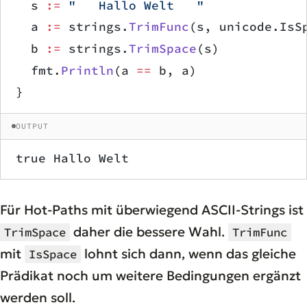
	s 
:=
 "   Hallo Welt   "
	a 
:=
 strings.
TrimFunc
(s, unicode.IsS
	b 
:=
 strings.
TrimSpace
(s)
	fmt.
Println
(a 
==
 b, a)
}
OUTPUT
true Hallo Welt
Für Hot-Paths mit überwiegend ASCII-Strings ist
daher die bessere Wahl.
TrimSpace
TrimFunc
mit
lohnt sich dann, wenn das gleiche
IsSpace
Prädikat noch um weitere Bedingungen ergänzt
werden soll.