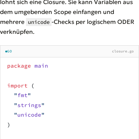
lohnt sich eine Closure. Sie kann Variablen aus
dem umgebenden Scope einfangen und
mehrere
-Checks per logischem ODER
unicode
verknüpfen.
GO
closure.go
package
 main
import
 (
	"
fmt
"
	"
strings
"
	"
unicode
"
)