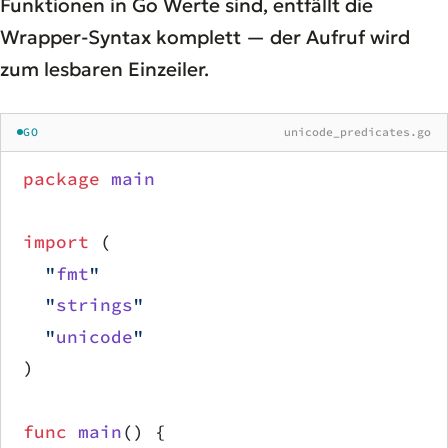
Funktionen in Go Werte sind, entfällt die
Wrapper-Syntax komplett — der Aufruf wird
zum lesbaren Einzeiler.
GO
unicode_predicates.go
package
 main
import
 (
	"
fmt
"
	"
strings
"
	"
unicode
"
)
func
 main
() {