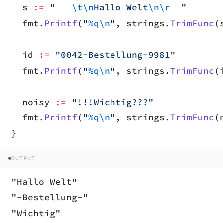
	s 
:=
 "   
\t\n
Hallo Welt
\n\r
  "
	fmt.
Printf
(
"
%q\n
"
, strings.
TrimFunc
(
	id 
:=
 "0042-Bestellung-9981"
	fmt.
Printf
(
"
%q\n
"
, strings.
TrimFunc
(
	noisy 
:=
 "!!!Wichtig???"
	fmt.
Printf
(
"
%q\n
"
, strings.
TrimFunc
(
}
OUTPUT
"Hallo Welt"
"-Bestellung-"
"Wichtig"