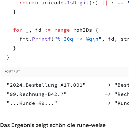
		return
 unicode.
IsDigit
(r) 
||
 r 
==
 
	}
	for
 _, id 
:=
 range
 rohIDs {
		fmt.
Printf
(
"
%-30q
 -> 
%q\n
"
, id, st
	}
}
OUTPUT
"2024.Bestellung-A17.001"      -> "Bes
"99.Rechnung-B42.7"            -> "Rec
"...Kunde-K9..."               -> "Kun
Das Ergebnis zeigt schön die rune-weise