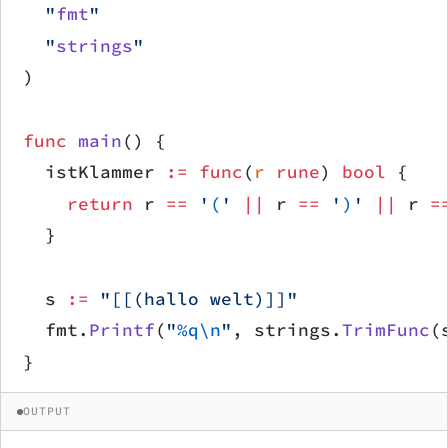
	"
fmt
"
	"
strings
"
)
func
 main
() {
	istKlammer 
:=
 func
(
r
 rune
) 
bool
 {
		return
 r 
==
 '
(
'
 ||
 r 
==
 '
)
'
 ||
 r 
=
	}
	s 
:=
 "[[(hallo welt)]]"
	fmt.
Printf
(
"
%q\n
"
, strings.
TrimFunc
(
}
OUTPUT