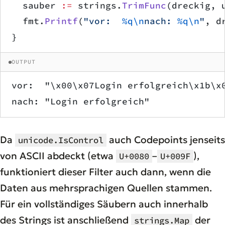
	sauber 
:=
 strings.
TrimFunc
(dreckig, 
	fmt.
Printf
(
"vor:  
%q\n
nach: 
%q\n
"
, d
}
OUTPUT
vor:  "\x00\x07Login erfolgreich\x1b\x
nach: "Login erfolgreich"
Da
auch Codepoints jenseits
unicode.IsControl
von ASCII abdeckt (etwa
–
),
U+0080
U+009F
funktioniert dieser Filter auch dann, wenn die
Daten aus mehrsprachigen Quellen stammen.
Für ein vollständiges Säubern auch innerhalb
des Strings ist anschließend
der
strings.Map