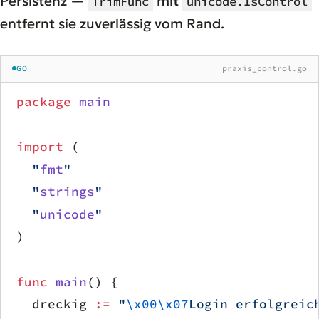
Persistenz —
mit
TrimFunc
unicode.IsControl
entfernt sie zuverlässig vom Rand.
GO
praxis_control.go
package
 main
import
 (
	"
fmt
"
	"
strings
"
	"
unicode
"
)
func
 main
() {
	dreckig 
:=
 "
\x00\x07
Login erfolgreic