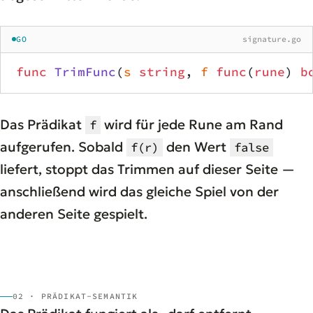
GO
signature.go
func
 TrimFunc
(
s
 string
, 
f
 func
(
rune
) 
b
Das Prädikat
wird für jede Rune am Rand
f
aufgerufen. Sobald
den Wert
f(r)
false
liefert, stoppt das Trimmen auf dieser Seite —
anschließend wird das gleiche Spiel von der
anderen Seite gespielt.
02 · PRÄDIKAT-SEMANTIK