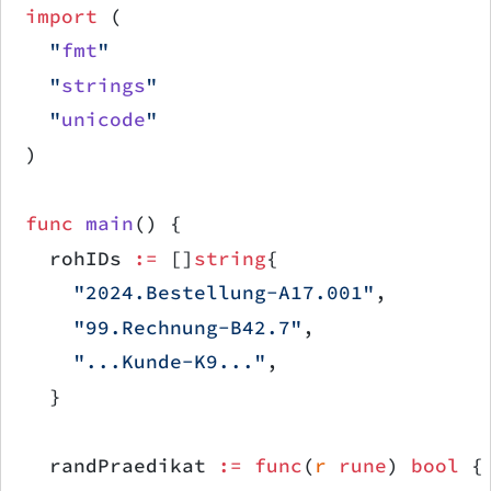
import
 (
	"
fmt
"
	"
strings
"
	"
unicode
"
)
func
 main
() {
	rohIDs 
:=
 []
string
{
		"2024.Bestellung-A17.001"
,
		"99.Rechnung-B42.7"
,
		"...Kunde-K9..."
,
	}
	randPraedikat 
:=
 func
(
r
 rune
) 
bool
 {