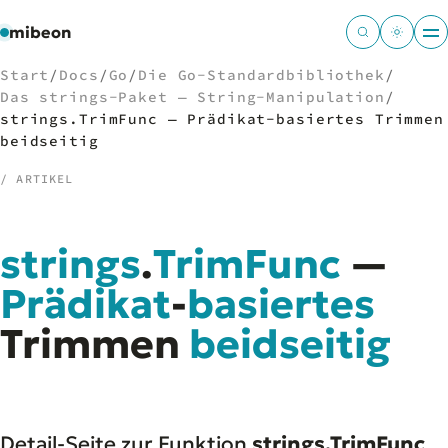
mibeon
Start
/
Docs
/
Go
/
Die Go-Standardbibliothek
/
Das strings-Paket — String-Manipulation
/
strings.TrimFunc — Prädikat-basiertes Trimmen
beidseitig
/
NAVIGATION
/ ARTIKEL
Start
01
MB
strings
.
TrimFunc
—
02
Projekte
03
Prädikat
-
basiertes
Leistungen
04
Docs
Trimmen
05
beidseitig
Tools
06
Welten
07
Detail-Seite zur Funktion
strings.TrimFunc
.