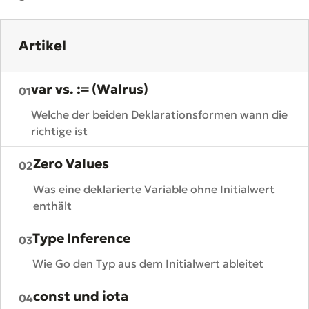
Artikel
var vs. := (Walrus)
01
Welche der beiden Deklarationsformen wann die
richtige ist
Zero Values
02
Was eine deklarierte Variable ohne Initialwert
enthält
Type Inference
03
Wie Go den Typ aus dem Initialwert ableitet
const und iota
04