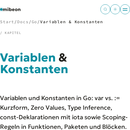
mibeon
Start
/
Docs
/
Go
/
Variablen & Konstanten
/ KAPITEL
/
NAVIGATION
Variablen
&
Start
Konstanten
01
MB
02
Projekte
03
Leistungen
04
Docs
05
Variablen und Konstanten in Go: var vs. :=
Tools
06
Kurzform, Zero Values, Type Inference,
Welten
07
const-Deklarationen mit iota sowie Scoping-
Regeln in Funktionen, Paketen und Blöcken.