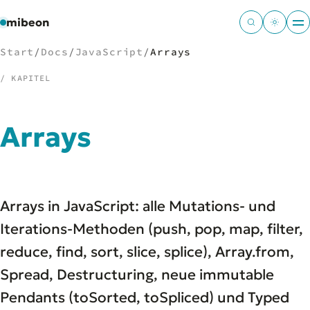
mibeon
Start
/
Docs
/
JavaScript
/
Arrays
/ KAPITEL
/
NAVIGATION
Arrays
Start
01
MB
02
Projekte
03
Arrays in JavaScript: alle Mutations- und
Leistungen
04
Docs
Iterations-Methoden (push, pop, map, filter,
05
Tools
06
reduce, find, sort, slice, splice), Array.from,
Welten
07
Spread, Destructuring, neue immutable
Pendants (toSorted, toSpliced) und Typed