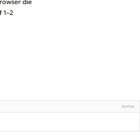
rowser die
f 1–2
Syntax