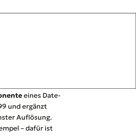
onente
eines Date-
999 und ergänzt
nster Auflösung.
mpel – dafür ist