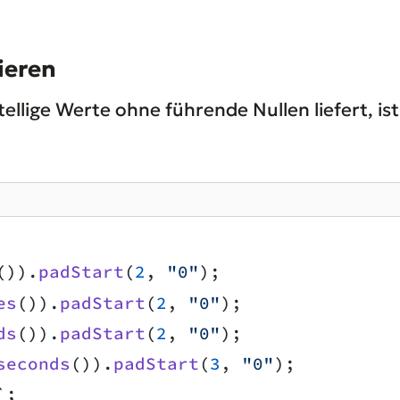
tieren
tellige Werte ohne führende Nullen liefert, is
()).
padStart
(
2
, 
"0"
);
es
()).
padStart
(
2
, 
"0"
);
ds
()).
padStart
(
2
, 
"0"
);
seconds
()).
padStart
(
3
, 
"0"
);
`
;