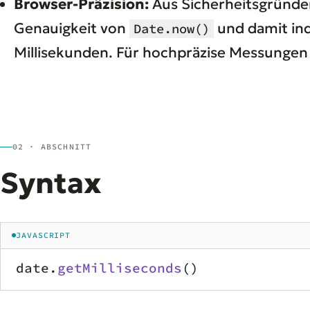
Browser-Präzision:
Aus Sicherheitsgründen
Genauigkeit von
und damit in
Date.now()
Millisekunden. Für hochpräzise Messungen 
02 · ABSCHNITT
Syntax
JAVASCRIPT
date.
getMilliseconds
()