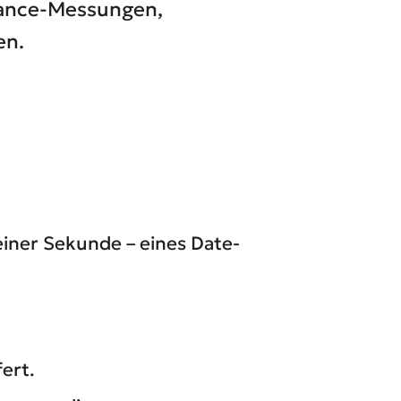
mance-Messungen,
en.
 einer Sekunde – eines Date-
fert.