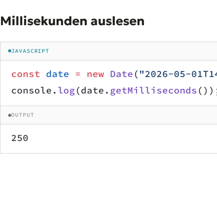
Millisekunden auslesen
JAVASCRIPT
const
 date
 =
 new
 Date
(
"2026-05-01T1
console.
log
(date.
getMilliseconds
())
OUTPUT
250