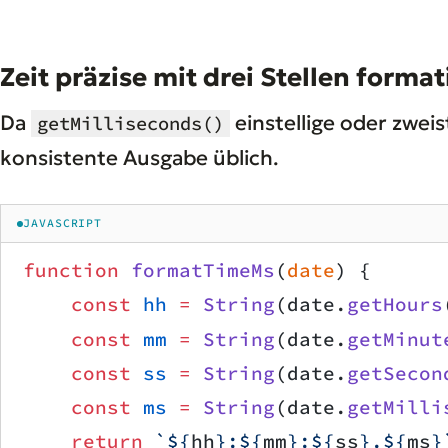
Zeit präzise mit drei Stellen forma
Da
einstellige oder zweis
getMilliseconds()
konsistente Ausgabe üblich.
JAVASCRIPT
function
 formatTimeMs
(
date
) {
    const
 hh
 =
 String
(date.
getHours
    const
 mm
 =
 String
(date.
getMinut
    const
 ss
 =
 String
(date.
getSecon
    const
 ms
 =
 String
(date.
getMilli
    return
 `${
hh
}:${
mm
}:${
ss
}.${
ms
}