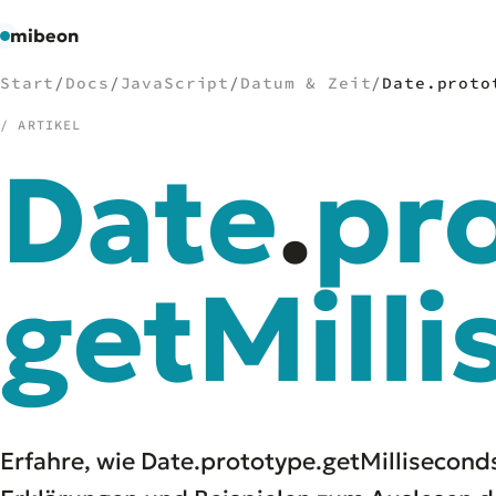
mibeon
Start
/
Docs
/
JavaScript
/
Datum & Zeit
/
Date.proto
/ ARTIKEL
Date
.
pr
/
NAVIGATION
Start
01
MB
getMill
02
Projekte
03
Leistungen
04
Docs
05
Tools
06
Welten
07
Erfahre, wie Date.prototype.getMilliseconds(