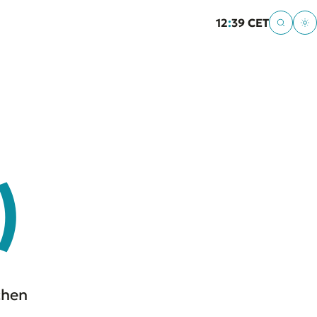
12
:
39 CET
)
chen