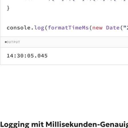
}
console.
log
(
formatTimeMs
(
new
 Date
(
"
OUTPUT
14:30:05.045
Logging mit Millisekunden-Genaui