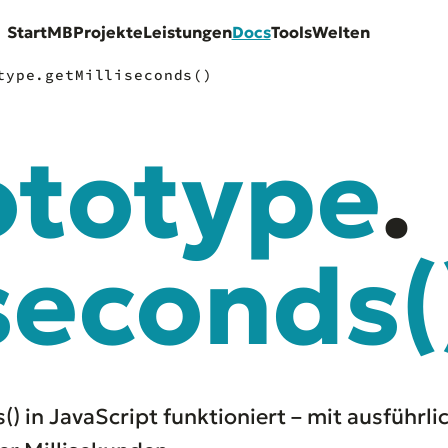
Start
MB
Projekte
Leistungen
Docs
Tools
Welten
type.getMilliseconds()
ototype
.
iseconds
(
) in JavaScript funktioniert – mit ausführli