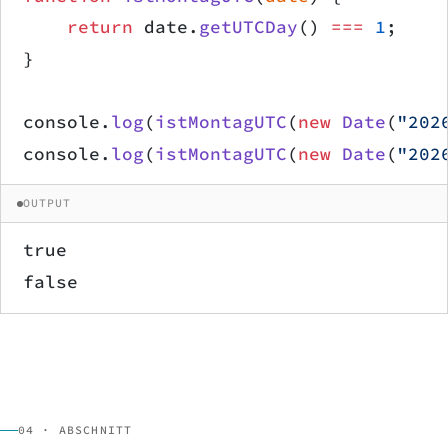
    return
 date.
getUTCDay
() 
===
 1
;
}
console.
log
(
istMontagUTC
(
new
 Date
(
"202
console.
log
(
istMontagUTC
(
new
 Date
(
"202
OUTPUT
true
false
04 · ABSCHNITT