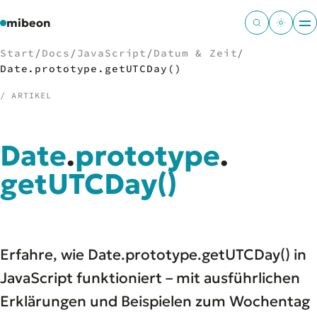
mibeon
Start
/
Docs
/
JavaScript
/
Datum & Zeit
/
Date.prototype.getUTCDay()
/ ARTIKEL
/
NAVIGATION
Date
.
prototype
.
Start
01
MB
getUTCDay
()
02
Projekte
03
Leistungen
04
Docs
05
Tools
06
Erfahre, wie Date.prototype.getUTCDay() in
Welten
07
JavaScript funktioniert – mit ausführlichen
Erklärungen und Beispielen zum Wochentag