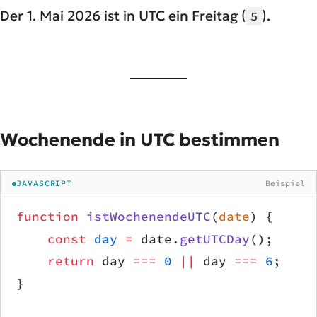
Der 1. Mai 2026 ist in UTC ein Freitag (
).
5
Wochenende in UTC bestimmen
JAVASCRIPT
Beispiel
function
 istWochenendeUTC
(
date
) {
    const
 day
 =
 date.
getUTCDay
();
    return
 day 
===
 0
 ||
 day 
===
 6
;
}