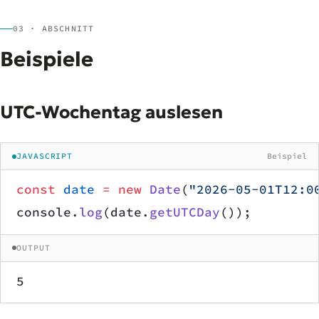
03 · ABSCHNITT
Beispiele
UTC-Wochentag auslesen
JAVASCRIPT
Beispiel
const
 date
 =
 new
 Date
(
"2026-05-01T12:0
console.
log
(date.
getUTCDay
());
OUTPUT
5