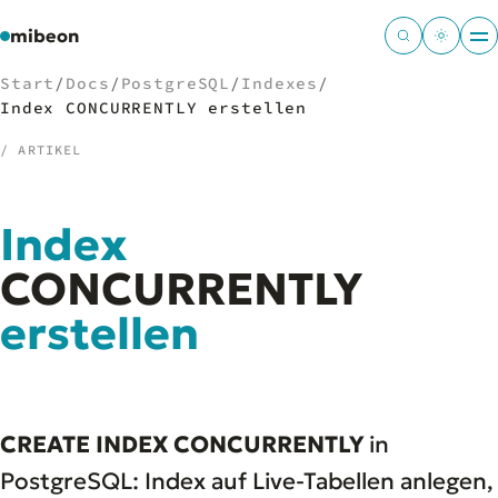
mibeon
Start
/
Docs
/
PostgreSQL
/
Indexes
/
Index CONCURRENTLY erstellen
/ ARTIKEL
/
NAVIGATION
Index
Start
01
MB
CONCURRENTLY
02
Projekte
03
erstellen
Leistungen
04
Docs
05
Tools
06
Welten
07
CREATE INDEX CONCURRENTLY
in
PostgreSQL: Index auf Live-Tabellen anlegen,