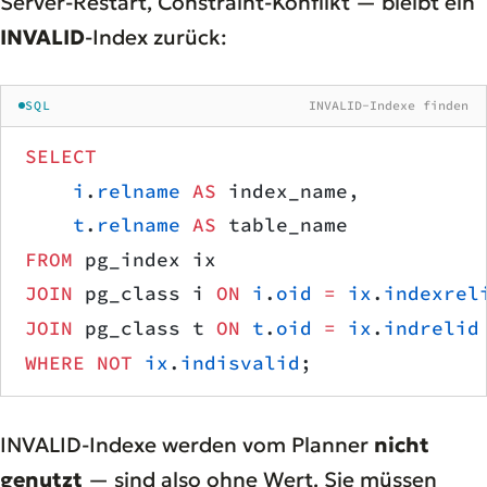
Server-Restart, Constraint-Konflikt — bleibt ein
INVALID
-Index zurück:
SQL
INVALID-Indexe finden
SELECT
    i
.
relname
 AS
 index_name,
    t
.
relname
 AS
 table_name
FROM
 pg_index ix
JOIN
 pg_class i 
ON
 i
.
oid
 =
 ix
.
indexrel
JOIN
 pg_class t 
ON
 t
.
oid
 =
 ix
.
indrelid
WHERE
 NOT
 ix
.
indisvalid
;
INVALID-Indexe werden vom Planner
nicht
genutzt
— sind also ohne Wert. Sie müssen