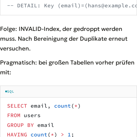
-- DETAIL: Key (email)=(hans@example.c
Folge: INVALID-Index, der gedroppt werden
muss. Nach Bereinigung der Duplikate erneut
versuchen.
Pragmatisch: bei großen Tabellen vorher prüfen
mit:
SQL
SELECT
 email, 
count
(
*
)
FROM
 users
GROUP BY
 email
HAVING
 count
(
*
) 
>
 1
;