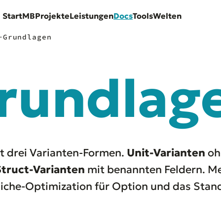
Start
MB
Projekte
Leistungen
Docs
Tools
Welten
-Grundlagen
rundlag
it drei Varianten-Formen.
Unit-Varianten
oh
Struct-Varianten
mit benannten Feldern. M
Niche-Optimization für Option und das Stan