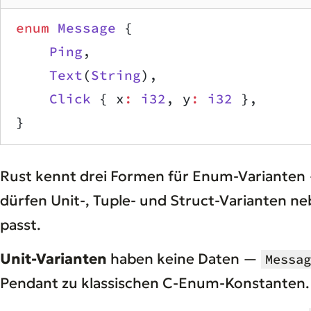
enum
 Message
 {
    Ping
,                          
    Text
(
String
),                  
    Click
 { x
:
 i32
, y
:
 i32
 },      
}
Rust kennt drei Formen für Enum-Varianten —
dürfen Unit-, Tuple- und Struct-Varianten n
passt.
Unit-Varianten
haben keine Daten —
Messag
Pendant zu klassischen C-Enum-Konstanten.