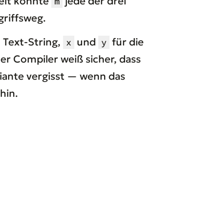
zeit könnte
jede der drei
m
griffsweg.
 Text-String,
und
für die
x
y
er Compiler weiß sicher, dass
riante vergisst — wenn das
hin.