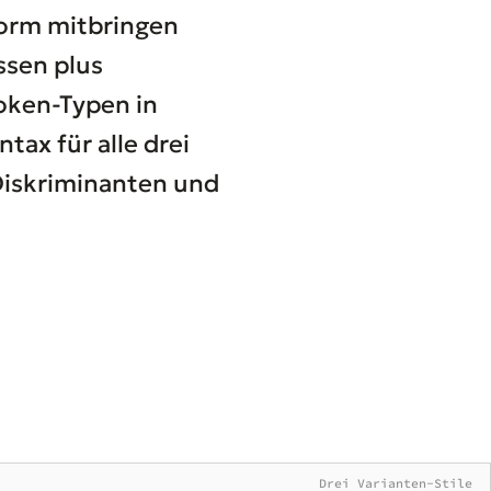
Form mitbringen
ssen plus
oken-Typen in
tax für alle drei
Diskriminanten und
Drei Varianten-Stile