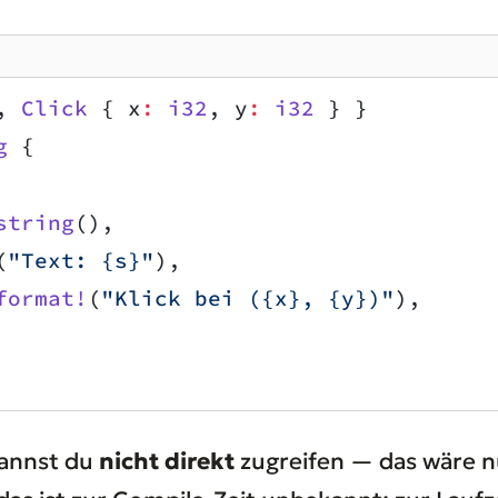
, 
Click
 { x
:
 i32
, y
:
 i32
 } }
g
 {
string
(),
(
"Text: {s}"
),
format!
(
"Klick bei ({x}, {y})"
),
kannst du
nicht direkt
zugreifen — das wäre n