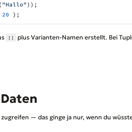
(
"Hallo"
));
 20
 };
us
plus Varianten-Namen erstellt. Bei Tu
::
-Daten
zugreifen — das ginge ja nur, wenn du wüsstes