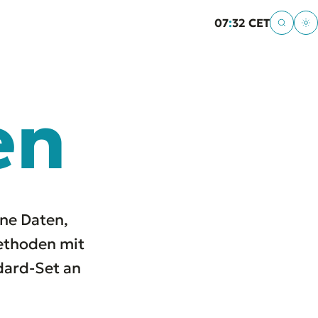
07
:
32 CET
en
ne Daten,
ethoden mit
dard-Set an