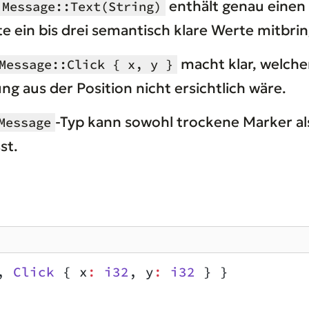
enthält genau einen 
Message::Text(String)
te ein bis drei semantisch klare Werte mitbrin
macht klar, welche
Message::Click { x, y }
 aus der Position nicht ersichtlich wäre.
-Typ kann sowohl trockene Marker al
Message
st.
, 
Click
 { x
:
 i32
, y
:
 i32
 } }