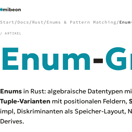
mibeon
Start
/
Docs
/
Rust
/
Enums & Pattern Matching
/
Enum
/ ARTIKEL
Enum
-
G
/
NAVIGATION
Start
01
MB
02
Projekte
03
Leistungen
04
Enums
in Rust: algebraische Datentypen m
Docs
05
Tuple-Varianten
mit positionalen Feldern,
Tools
06
impl, Diskriminanten als Speicher-Layout, 
Welten
07
Derives.