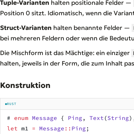
Tuple-Varianten
halten positionale Felder —
Position 0 sitzt. Idiomatisch, wenn die Varian
Struct-Varianten
halten benannte Felder —
bei mehreren Feldern oder wenn die Bedeutung
Die Mischform ist das Mächtige: ein einziger
halten, jeweils in der Form, die zum Inhalt pas
Konstruktion
RUST
# 
enum
 Message
 { 
Ping
, 
Text
(
String
)
let
 m1 
=
 Message
::
Ping
;