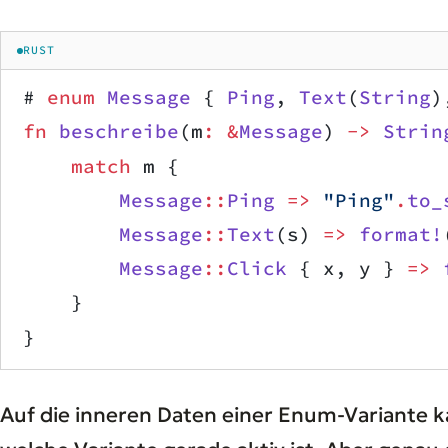
RUST
# 
enum
 Message
 { 
Ping
, 
Text
(
String
)
fn
 beschreibe
(m
:
 &
Message
) 
->
 Strin
    match
 m {
        Message
::
Ping
 =>
 "Ping"
.
to_
        Message
::
Text
(s) 
=>
 format!
        Message
::
Click
 { x, y } 
=>
 
    }
}
Auf die inneren Daten einer Enum-Variante 