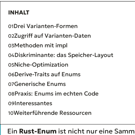
INHALT
Drei Varianten-Formen
Zugriff auf Varianten-Daten
Methoden mit impl
Diskriminante: das Speicher-Layout
Niche-Optimization
Derive-Traits auf Enums
Generische Enums
Praxis: Enums im echten Code
Interessantes
Weiterführende Ressourcen
Ein
Rust-Enum
ist nicht nur eine Samm