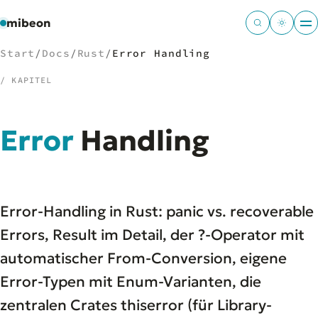
mibeon
Start
/
Docs
/
Rust
/
Error Handling
/ KAPITEL
/
NAVIGATION
Error
Handling
Start
01
MB
02
Projekte
03
Error-Handling in Rust: panic vs. recoverable
Leistungen
04
Docs
Errors, Result
im Detail, der ?-Operator mit
05
Tools
06
automatischer From-Conversion, eigene
Welten
07
Error-Typen mit Enum-Varianten, die
zentralen Crates thiserror (für Library-