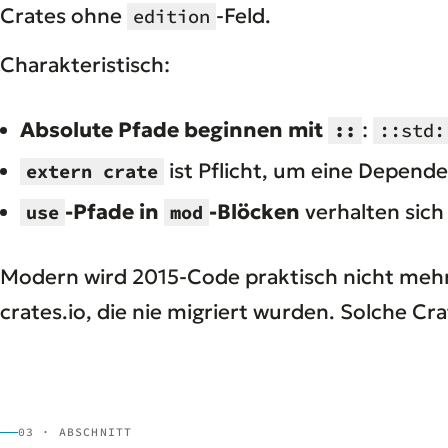
Crates ohne
-Feld.
edition
Charakteristisch:
Absolute Pfade beginnen mit
:
::
::std:
ist Pflicht, um eine Depend
extern crate
-Pfade in
-Blöcken
verhalten sich 
use
mod
Modern wird 2015-Code praktisch nicht mehr 
crates.io, die nie migriert wurden. Solche C
03 · ABSCHNITT