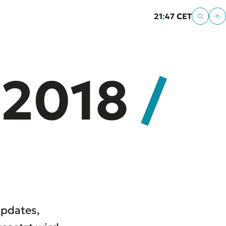
21
:
47 CET
2018
/
Updates,