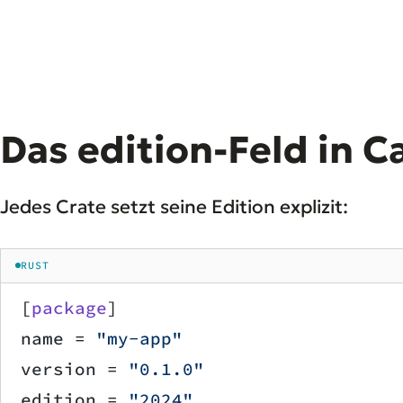
Das edition-Feld in C
Jedes Crate setzt seine Edition explizit:
RUST
[
package
]
name = 
"my-app"
version = 
"0.1.0"
edition = 
"2024"