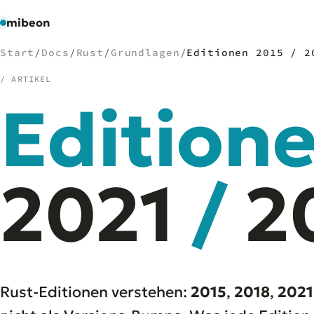
mibeon
Start
/
Docs
/
Rust
/
Grundlagen
/
Editionen 2015 / 2
/ ARTIKEL
Edition
/
NAVIGATION
Start
01
MB
2021
/
2
02
Projekte
03
Leistungen
04
Docs
05
Tools
06
Welten
07
Rust-Editionen verstehen:
2015
,
2018
,
2021