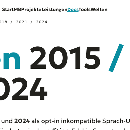
Start
MB
Projekte
Leistungen
Docs
Tools
Welten
018 / 2021 / 2024
en
2015
/
024
und
2024
als opt-in inkompatible Sprach-