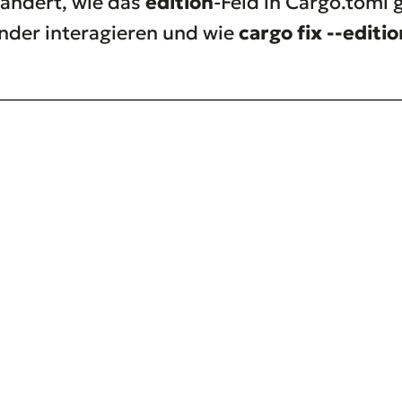
 ändert, wie das
edition
-Feld in Cargo.toml 
nder interagieren und wie
cargo fix --editio