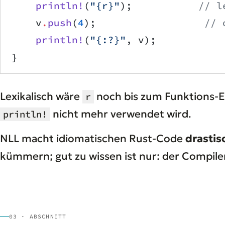
    println!
(
"{r}"
);           
// l
    v
.
push
(
4
);                  
// 
    println!
(
"{:?}"
, v);
}
Lexikalisch wäre
noch bis zum Funktions-E
r
nicht mehr verwendet wird.
println!
NLL macht idiomatischen Rust-Code
drastis
kümmern; gut zu wissen ist nur: der Compiler 
03 · ABSCHNITT