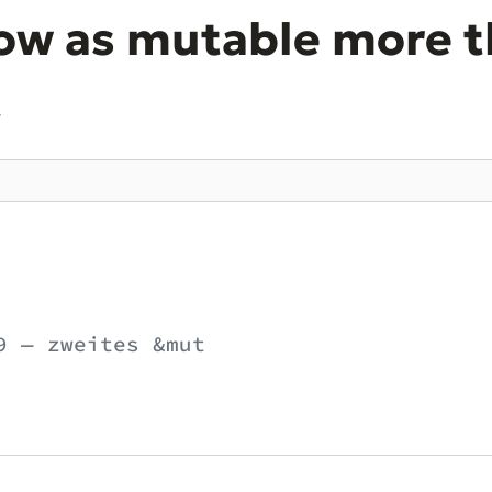
ow as mutable more t
.
9 — zweites &mut