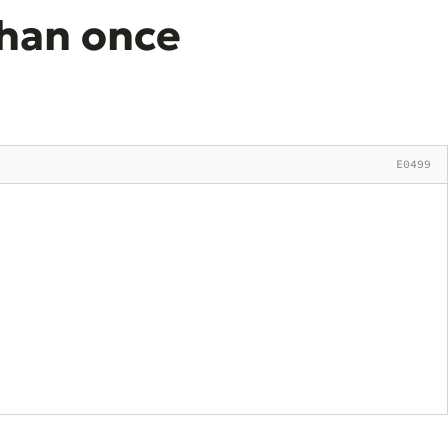
han once
E0499