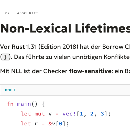
02 · ABSCHNITT
Non-Lexical Lifetimes
Vor Rust 1.31 (Edition 2018) hat der Borrow 
(
). Das führte zu vielen unnötigen Konflikte
}
Mit NLL ist der Checker
flow-sensitive
: ein 
RUST
fn
 main
() {
    let
 mut
 v 
=
 vec!
[
1
, 
2
, 
3
];
    let
 r 
=
 &
v[
0
];