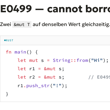
E0499 — cannot borr
Zwei
auf denselben Wert gleichzeitig
&mut T
RUST
fn
 main
() {
    let
 mut
 s 
=
 String
::
from
(
"Hi"
);
    let
 r1 
=
 &mut
 s;
    let
 r2 
=
 &mut
 s;        
// E049
    r1
.
push_str
(
"!"
);
}