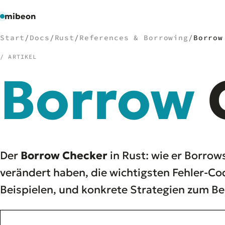
mibeon
Start
/
Docs
/
Rust
/
References & Borrowing
/
Borrow
/ ARTIKEL
Borrow
/
NAVIGATION
Start
01
MB
02
Projekte
03
Leistungen
04
Der
Borrow Checker
in Rust: wie er Borrow
Docs
05
verändert haben, die wichtigsten Fehler-C
Tools
06
Beispielen, und konkrete Strategien zum Be
Welten
07