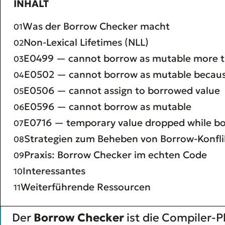
INHALT
Was der Borrow Checker macht
Non-Lexical Lifetimes (NLL)
E0499 — cannot borrow as mutable more 
E0502 — cannot borrow as mutable becaus
E0506 — cannot assign to borrowed value
E0596 — cannot borrow as mutable
E0716 — temporary value dropped while b
Strategien zum Beheben von Borrow-Konfli
Praxis: Borrow Checker im echten Code
Interessantes
Weiterführende Ressourcen
Der
Borrow Checker
ist die Compiler-P