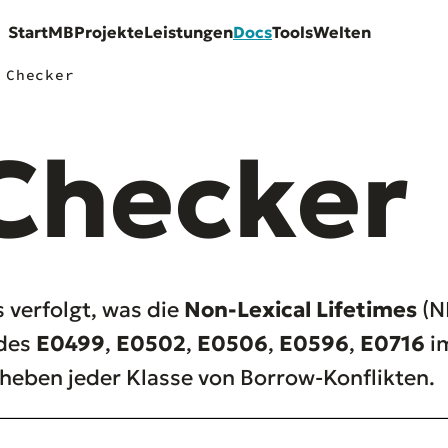
Start
MB
Projekte
Leistungen
Docs
Tools
Welten
 Checker
Checker
s verfolgt, was die
Non-Lexical Lifetimes
(N
odes
E0499
,
E0502
,
E0506
,
E0596
,
E0716
im
heben jeder Klasse von Borrow-Konflikten.