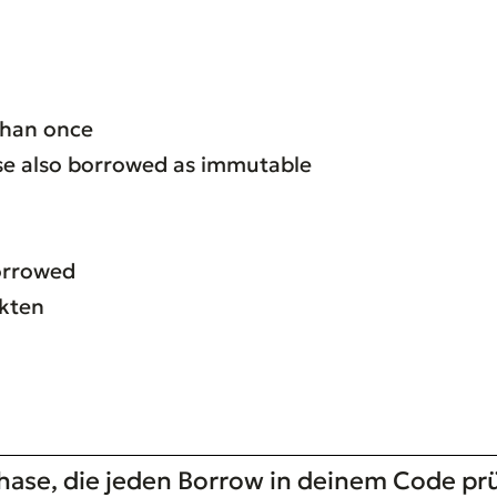
than once
e also borrowed as immutable
orrowed
kten
hase, die jeden Borrow in deinem Code prüf