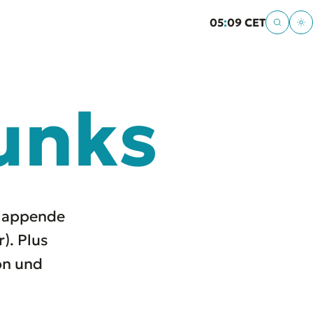
05
:
09 CET
unks
rlappende
). Plus
on und