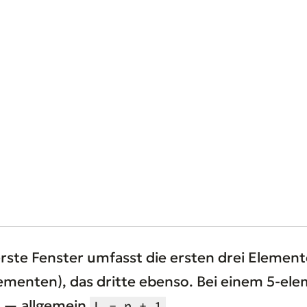
 erste Fenster umfasst die ersten drei Element
ementen), das dritte ebenso. Bei einem 5-ele
r — allgemein
.
L - n + 1