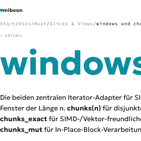
mibeon
Start
/
Docs
/
Rust
/
Slices & Views
/
windows und ch
/ ARTIKEL
window
/
NAVIGATION
Start
01
MB
02
Projekte
03
Leistungen
04
Die beiden zentralen Iterator-Adapter für S
Docs
05
Fenster der Länge n.
chunks(n)
für disjunkt
Tools
06
chunks_exact
Welten
für SIMD-/Vektor-freundlich
07
chunks_mut
für In-Place-Block-Verarbeitu