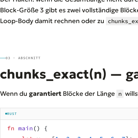
Block-Größe 3 gibt es zwei vollständige Blöc
Loop-Body damit rechnen oder zu
chunks_e
03 · ABSCHNITT
chunks_exact(n) — ga
Wenn du
garantiert
Blöcke der Länge
will
n
RUST
fn
 main
() {