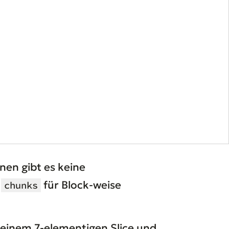
hnen gibt es keine
h
für Block-weise
chunks
Bei einem 7-elementigen Slice und