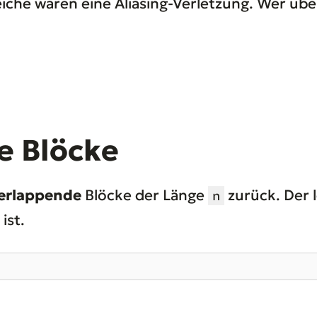
che wären eine Aliasing-Verletzung. Wer übe
e Blöcke
erlappende
Blöcke der Länge
zurück. Der l
n
ist.