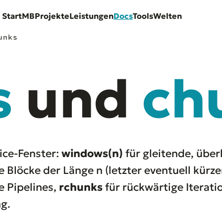
Start
MB
Projekte
Leistungen
Docs
Tools
Welten
unks
s
und
ch
lice-Fenster:
windows(n)
für gleitende, übe
e Blöcke der Länge n (letzter eventuell kürzer
e Pipelines,
rchunks
für rückwärtige Iterati
ng.