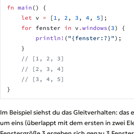
fn
 main
() {
    let
 v 
=
 [
1
, 
2
, 
3
, 
4
, 
5
];
    for
 fenster 
in
 v
.
windows
(
3
) {
        println!
(
"{fenster:?}"
);
    }
    // [1, 2, 3]
    // [2, 3, 4]
    // [3, 4, 5]
}
Im Beispiel siehst du das Gleitverhalten: das
um eins (überlappt mit dem ersten in zwei El
Fenstergröße 3 ergeben sich genau 3 Fenste