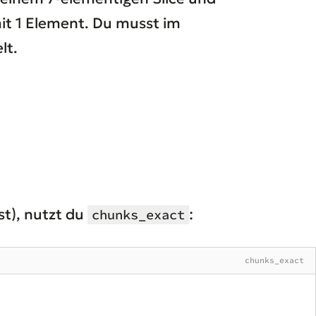
mit 1 Element. Du musst im
lt.
st), nutzt du
:
chunks_exact
chunks_exact