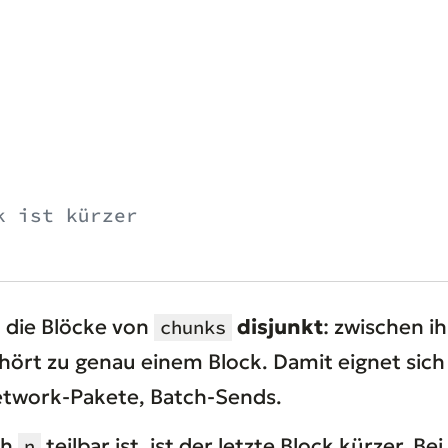
k ist kürzer
 die Blöcke von
disjunkt
: zwischen i
chunks
hört zu genau einem Block. Damit eignet sic
Network-Pakete, Batch-Sends.
ch
teilbar ist, ist der letzte Block kürzer. 
n