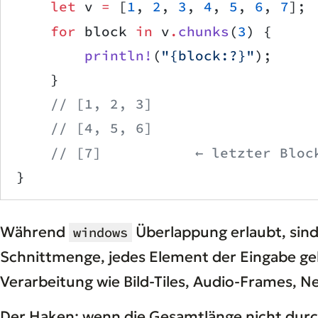
    let
 v 
=
 [
1
, 
2
, 
3
, 
4
, 
5
, 
6
, 
7
];
    for
 block 
in
 v
.
chunks
(
3
) {
        println!
(
"{block:?}"
);
    }
    // [1, 2, 3]
    // [4, 5, 6]
    // [7]           ← letzter Bloc
}
Während
Überlappung erlaubt, sind
windows
Schnittmenge, jedes Element der Eingabe ge
Verarbeitung wie Bild-Tiles, Audio-Frames, 
Der Haken: wenn die Gesamtlänge nicht dur