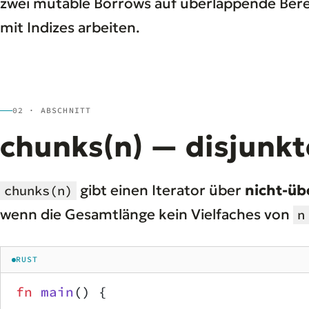
zwei mutable Borrows auf überlappende Berei
mit Indizes arbeiten.
02 · ABSCHNITT
chunks(n) — disjunkt
gibt einen Iterator über
nicht-üb
chunks(n)
wenn die Gesamtlänge kein Vielfaches von
n
RUST
fn
 main
() {