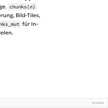
ge.
chunks(n)
ung, Bild-Tiles,
für In-
nks_mut
ielen.
windows