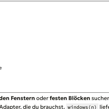
e
nden Fenstern
oder
festen Blöcken
suchen 
-Adapter, die du brauchst.
lief
windows(n)