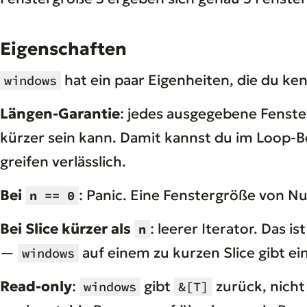
Eigenschaften
hat ein paar Eigenheiten, die du ke
windows
Längen-Garantie
: jedes ausgegebene Fenste
kürzer sein kann. Damit kannst du im Loop-B
greifen verlässlich.
Bei
: Panic. Eine Fenstergröße von N
n == 0
Bei Slice kürzer als
: leerer Iterator. Das i
n
—
auf einem zu kurzen Slice gibt ein
windows
Read-only
:
gibt
zurück, nich
windows
&[T]