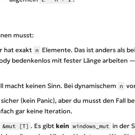
nnen musst:
r hat exakt
Elemente. Das ist anders als be
n
ody bedenkenlos mit fester Länge arbeiten —
ull macht keinen Sinn. Bei dynamischem
vor
n
st sicher (kein Panic), aber du musst den Fall 
fach gar keine Iteration.
t
. Es gibt
kein
in der S
&mut [T]
windows_mut