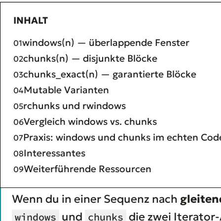
INHALT
windows(n) — überlappende Fenster
chunks(n) — disjunkte Blöcke
chunks_exact(n) — garantierte Blöcke
Mutable Varianten
rchunks und rwindows
Vergleich windows vs. chunks
Praxis: windows und chunks im echten Cod
Interessantes
Weiterführende Ressourcen
Wenn du in einer Sequenz nach
gleite
und
die zwei Iterator
windows
chunks